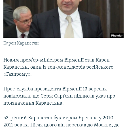
МУЛЬТИМЕДІА
ФОТО
СПЕЦПРОЄКТИ
ПОДКАСТИ
Карен Карапетян
КРИМ РЕАЛІЇ
РУС
Новим прем’єр-міністром Вірменії став Карен
Карапетян, один із топ-менеджерів російського
УКР
«Газпрому».
КТАТ
Прес-служба президента Вірменії 13 вересня
ДОЛУЧАЙСЯ!
повідомила, що Серж Сарґсян підписав указ про
призначення Карапетяна.
53-річний Карапетян був мером Єревана у 2010–
2011 роках. Після цього він переїхав до Москви, де