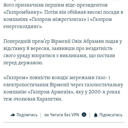
його призначили першим віце-президентом
Усі сайти RFE/RL
«Газпромбанку». Потім він обіймав високі посади в
компаніях «Газпром міжрегіонгаз» і «Газпром
енергохолдинг».
Попередній прем’єр Вірменії Овік Абрамян подав у
відставку 8 вересня, заявивши про нездатність
свого уряду впоратися з викликами, що постали
перед державою.
«Газпром» повністю володіє мережами газо- і
електропостачання Вірменії через газопостачальну
компанію «Газпром Арменія», яку у 2000-х роках
теж очолював Карапетян.
Поділитись
Читати без VPN
Підписатись