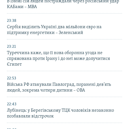
В Ізюмі сім людей постраждали через російський удар
КАБами – МВА
23:38
Сербія виділить Україні два мільйони євро на
підтримку енергетики – Зеленський
23:21
Туреччина каже, що її нова оборонна угода не
спрямована проти Ірану і до неї може долучитися
Єгипет
22:53
Війська РФ атакували Павлоград, поранені дев’ять
людей, зокрема чотири дитини – ОВА
22:43
Лубінець: у Берегівському ТЦК чоловіків незаконно
позбавляли відстрочок