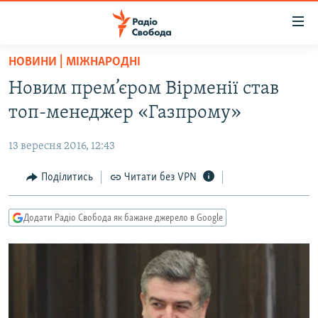
Доступність
посилання
Перейти
НОВИНИ | МІЖНАРОДНІ
до
РАДІО СВОБОДА – 70 РОКІВ
Новим прем’єром Вірменії став
основного
ВСЕ ЗА ДОБУ
матеріалу
топ-менеджер «Газпрому»
СТАТТІ
Перейти
до
13 вересня 2016, 12:43
ВІЙНА
ПОЛІТИКА
основної
РОСІЙСЬКА «ФІЛЬТРАЦІЯ»
Поділитись
Читати без VPN
ЕКОНОМІКА
навігації
Перейти
ДОНБАС.РЕАЛІЇ
СУСПІЛЬСТВО
до
Додати Радіо Свобода як бажане джерело в Google
КРИМ.РЕАЛІЇ
КУЛЬТУРА
пошуку
ТИ ЯК?
СПОРТ
СХЕМИ
УКРАЇНА
КИТАЙ.ВИКЛИКИ
СВІТ