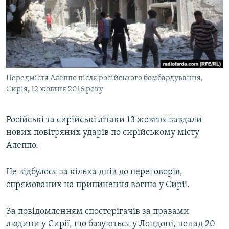
МУЛЬТИМЕДІА
ФОТО
СПЕЦПРОЄКТИ
ПОДКАСТИ
Передмістя Алеппо після російського бомбардування,
Сирія, 12 жовтня 2016 року
КРИМ РЕАЛІЇ
РУС
Російські та сирійські літаки 13 жовтня завдали
УКР
нових повітряних ударів по сирійському місту
КТАТ
Алеппо.
ДОЛУЧАЙСЯ!
Це відбулося за кілька днів до переговорів,
спрямованих на припинення вогню у Сирії.
За повідомленням спостерігачів за правами
людини у Сирії, що базуються у Лондоні, понад 20