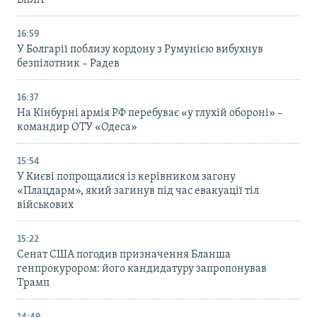
16:59
У Болгарії поблизу кордону з Румунією вибухнув
безпілотник – Радев
16:37
На Кінбурні армія РФ перебуває «у глухій обороні» –
командир ОТУ «Одеса»
15:54
У Києві попрощалися із керівником загону
«Плацдарм», який загинув під час евакуації тіл
військових
15:22
Сенат США погодив призначення Бланша
генпрокурором: його кандидатуру запропонував
Трамп