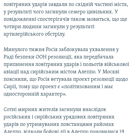
повітряних ударів завдали по східній частині міста,
Усі сайти RFE/RL
у результаті чого загинули семеро цивільних. У
повідомленні спостерігачів також мовиться, що ще
чотири людини загинули у результаті
артилерійського обстрілу.
Минулого тижня Росія заблокувала ухвалення у
Раді безпеки ООН резолюції, яка передбачала
припинення повітряних ударів і польотів військової
авіації над сирійським містом Алеппо. У Москві
пояснили, що Росія ветувала проект резолюції щодо
Сирії, тому що проект є «політизованим і має
односторонній характер».
Сотні мирних жителів загинули внаслідок
російських і сирійських урядових повітряних
ударів по утримуваних повстанцями районах
Алеппо, відколи бойові дії в Алеппо поновилися 19