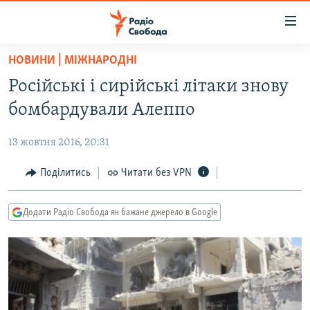
Доступність
посилання
Перейти
НОВИНИ | МІЖНАРОДНІ
до
РАДІО СВОБОДА – 70 РОКІВ
Російські і сирійські літаки знову
основного
ВСЕ ЗА ДОБУ
матеріалу
бомбардували Алеппо
СТАТТІ
Перейти
до
13 жовтня 2016, 20:31
ВІЙНА
ПОЛІТИКА
основної
РОСІЙСЬКА «ФІЛЬТРАЦІЯ»
Поділитись
Читати без VPN
ЕКОНОМІКА
навігації
Перейти
ДОНБАС.РЕАЛІЇ
СУСПІЛЬСТВО
до
Додати Радіо Свобода як бажане джерело в Google
КРИМ.РЕАЛІЇ
КУЛЬТУРА
пошуку
ТИ ЯК?
СПОРТ
СХЕМИ
УКРАЇНА
КИТАЙ.ВИКЛИКИ
СВІТ