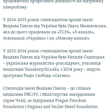
продовженні професійної діяльності на підтримку
плюралізму.
У 2014-2015 роках стипендіатом премії імені
Вацлава Гавела від України була Ольга Мальчевська,
яка до цього працювала на «ТСН», «5 каналі»,
телеканалі «Україна» і на «Новому каналі».
У 2013-2014 роках стипендіатом премії імені
Вацлава Гавела від України була Наталія Седлецька
– українська журналістка-розслідувач, учасниця
ініціативи YanukovychLeaks, з 2014 року – ведуча
програми Радіо Свобода «Схеми».
Стипендія імені Вацлава Гавела – це спільна
ініціатива РВЄ/РС і Міністерства закордонних
справ Чехії, за підтримки Prague Freedom
Foundation і Dagmar and Vaclav Havel Foundation