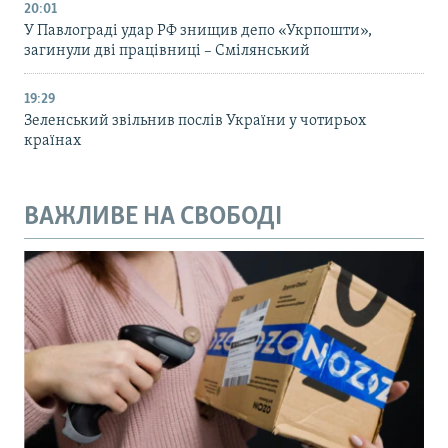
20:01
У Павлограді удар РФ знищив депо «Укрпошти»,
загинули дві працівниці – Смілянський
19:29
Зеленський звільнив послів України у чотирьох
країнах
ВАЖЛИВЕ НА СВОБОДІ