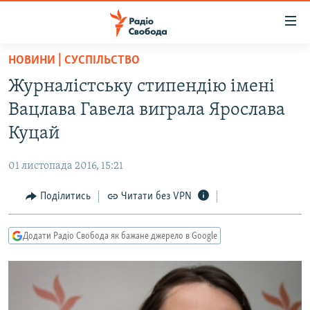
Доступність
посилання
Перейти
НОВИНИ | СУСПІЛЬСТВО
до
РАДІО СВОБОДА – 70 РОКІВ
Журналістську стипендію імені
основного
ВСЕ ЗА ДОБУ
матеріалу
Вацлава Гавела виграла Ярослава
СТАТТІ
Перейти
Куцай
до
ВІЙНА
ПОЛІТИКА
основної
01 листопада 2016, 15:21
РОСІЙСЬКА «ФІЛЬТРАЦІЯ»
ЕКОНОМІКА
навігації
Перейти
Поділитись
Читати без VPN
ДОНБАС.РЕАЛІЇ
СУСПІЛЬСТВО
до
КРИМ.РЕАЛІЇ
КУЛЬТУРА
пошуку
Додати Радіо Свобода як бажане джерело в Google
ТИ ЯК?
СПОРТ
СХЕМИ
УКРАЇНА
КИТАЙ.ВИКЛИКИ
СВІТ