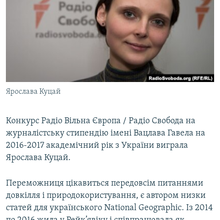
МУЛЬТИМЕДІА
ФОТО
СПЕЦПРОЄКТИ
ПОДКАСТИ
КРИМ РЕАЛІЇ
Ярослава Куцай
РУС
УКР
Конкурс Радіо Вільна Європа / Радіо Свобода на
журналістську стипендію імені Вацлава Гавела на
КТАТ
2016-2017 академічний рік з України виграла
Ярослава Куцай.
ДОЛУЧАЙСЯ!
Переможниця цікавиться передовсім питаннями
довкілля і природокористування, є автором низки
статей для українського National Geographic. Із 2014