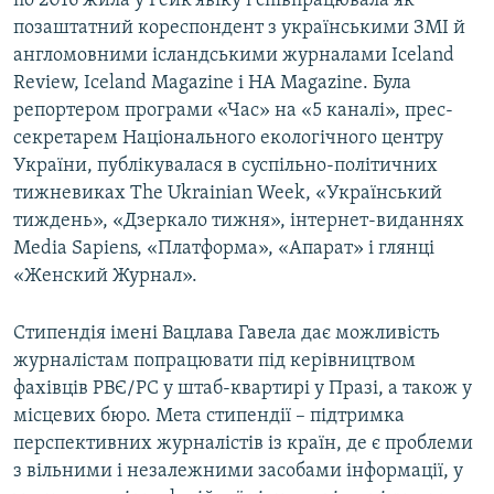
по 2016 жила у Рейк’явіку і співпрацювала як
Усі сайти RFE/RL
позаштатний кореспондент з українськими ЗМІ й
англомовними ісландськими журналами Iceland
Review, Iceland Magazine і HA Magazine. Була
репортером програми «Час» на «5 каналі», прес-
секретарем Національного екологічного центру
України, публікувалася в суспільно-політичних
тижневиках The Ukrainian Week, «Український
тиждень», «Дзеркало тижня», інтернет-виданнях
Media Sapiens, «Платформа», «Апарат» і глянці
«Женский Журнал».
Стипендія імені Вацлава Гавела дає можливість
журналістам попрацювати під керівництвом
фахівців РВЄ/РС у штаб-квартирі у Празі, а також у
місцевих бюро. Мета стипендії – підтримка
перспективних журналістів із країн, де є проблеми
з вільними і незалежними засобами інформації, у