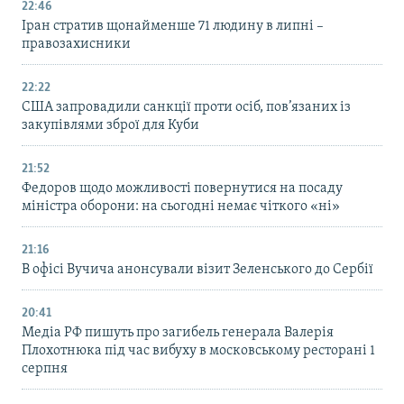
22:46
Іран стратив щонайменше 71 людину в липні –
правозахисники
22:22
США запровадили санкції проти осіб, пов’язаних із
закупівлями зброї для Куби
21:52
Федоров щодо можливості повернутися на посаду
міністра оборони: на сьогодні немає чіткого «ні»
21:16
В офісі Вучича анонсували візит Зеленського до Сербії
20:41
Медіа РФ пишуть про загибель генерала Валерія
Плохотнюка під час вибуху в московському ресторані 1
серпня