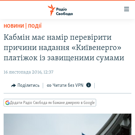
Доступність
посилання
Перейти
НОВИНИ | ПОДІЇ
до
РАДІО СВОБОДА – 70 РОКІВ
Кабмін має намір перевірити
основного
ВСЕ ЗА ДОБУ
матеріалу
причини надання «Київенерго»
СТАТТІ
Перейти
платіжок із завищеними сумами
до
ВІЙНА
ПОЛІТИКА
основної
16 листопада 2016, 12:37
РОСІЙСЬКА «ФІЛЬТРАЦІЯ»
ЕКОНОМІКА
навігації
Перейти
Поділитись
Читати без VPN
ДОНБАС.РЕАЛІЇ
СУСПІЛЬСТВО
до
КРИМ.РЕАЛІЇ
КУЛЬТУРА
пошуку
Додати Радіо Свобода як бажане джерело в Google
ТИ ЯК?
СПОРТ
СХЕМИ
УКРАЇНА
КИТАЙ.ВИКЛИКИ
СВІТ