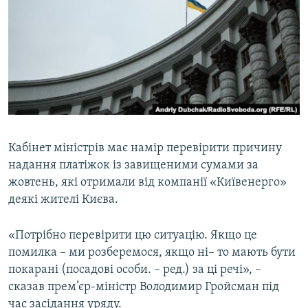
МУЛЬТИМЕДІА
ФОТО
СПЕЦПРОЄКТИ
ПОДКАСТИ
КРИМ РЕАЛІЇ
РУС
Кабінет міністрів має намір перевірити причину
надання платіжок із завищеними сумами за
УКР
жовтень, які отримали від компанії «Київенерго»
КТАТ
деякі жителі Києва.
ДОЛУЧАЙСЯ!
«Потрібно перевірити цю ситуацію. Якщо це
помилка – ми розберемося, якщо ні– то мають бути
покарані (посадові особи. – ред.) за ці речі», –
сказав прем’єр-міністр Володимир Гройсман під
час засідання уряду.