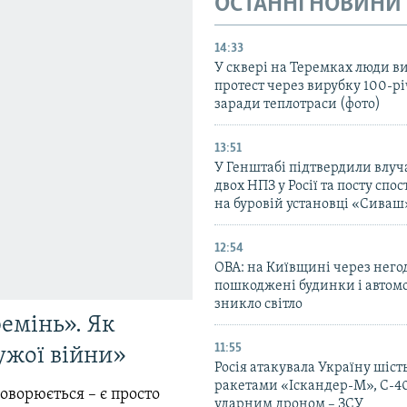
ОСТАННІ НОВИНИ
14:33
У сквері на Теремках люди 
протест через вирубку 100-р
заради теплотраси (фото)
13:51
У Генштабі підтвердили влуч
двох НПЗ у Росії та посту сп
на буровій установці «Сиваш
12:54
ОВА: на Київщині через него
пошкоджені будинки і автомо
зникло світло
емінь». Як
11:55
ужої війни»
Росія атакувала Україну шіст
ракетами «Іскандер-М», С-40
говорюється – є просто
ударним дроном – ЗСУ