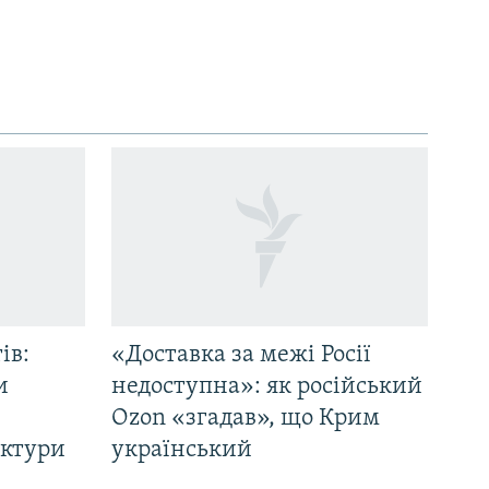
ів:
«Доставка за межі Росії
и
недоступна»: як російський
Ozon «згадав», що Крим
уктури
український