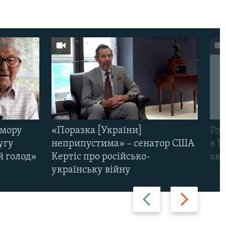
омору
«Поразка [України]
Рос
угу
неприпустима» – сенатор США
в У
й голод»
Кертіс про російсько-
авт
українську війну
Назад
Вперед