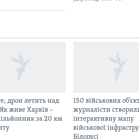
е, дрон летить над
150 військових об’єкт
Як живе Харків –
журналісти створил
мільйонник за 20 км
інтерактивну мапу
нту
військової інфрастр
Білорусі