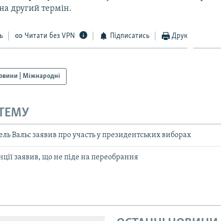
на другий термін.
ь
Читати без VPN
Підписатись
Друк
овини | Міжнародні
 ТЕМУ
ль Вальс заявив про участь у президентських виборах
ції заявив, що не піде на переобрання