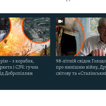
рію – з корабля,
98-літній свідок Голод
кета і СЗЧ: гучна
про нинішню війну, Др
під Добропіллям
світову та «Сталінськи