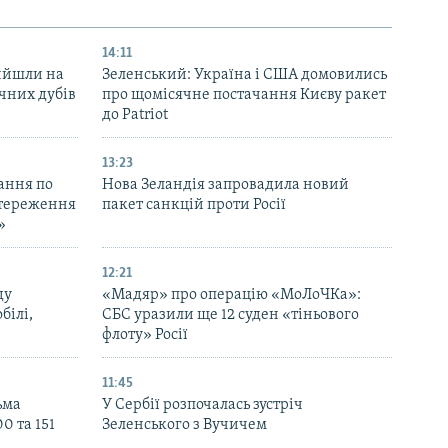
14:11
вийшли на
Зеленський: Україна і США домовились
ічних дубів
про щомісячне постачання Києву ракет
до Patriot
13:23
ання по
Нова Зеландія запровадила новий
остереження
пакет санкцій проти Росії
»
12:21
ду
«Мадяр» про операцію «МоЛоЧКа»:
білі,
СБС уразили ще 12 суден «тіньового
флоту» Росії
11:45
ьма
У Сербії розпочалась зустріч
0 та 151
Зеленського з Вучичем