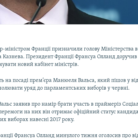
р-міністром Франції призначили голову Міністерства 
а Казнева. Президент Франції Франсуа Олланд доручив
увати новий кабінет міністрів.
ь на посаді прем’єра Манюеля Вальса, який пішов у від
чолювати уряд до парламентських виборів у червні.
альс заявив про намір брати участь в праймеріз Соціа
і перемоги на них він отримає офіційний статус кандид
х виборах навесні 2017 року.
анції Франсуа Олланд минулого тижня оголосив про ві