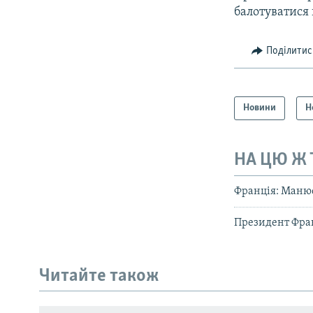
балотуватися 
Поділитис
Новини
Н
НА ЦЮ Ж
Франція: Манюе
Президент Фран
Читайте також