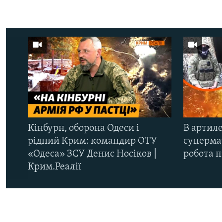
Кінбурн, оборона Одеси і
В артиле
рідний Крим: командир ОТУ
супермар
«Одеса» ЗСУ Денис Носіков |
робота 
Крим.Реалії
КРИМ РЕАЛІЇ