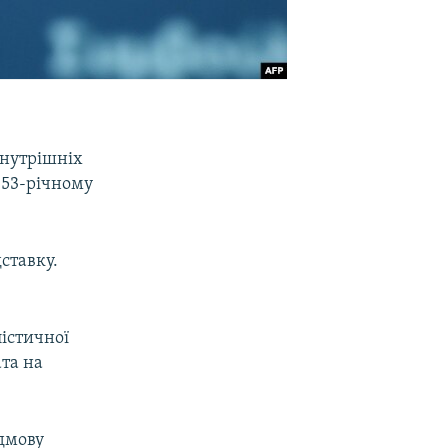
внутрішніх
 53-річному
ставку.
лістичної
ата на
дмову