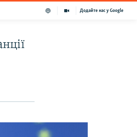
Додайте нас у Google
анції