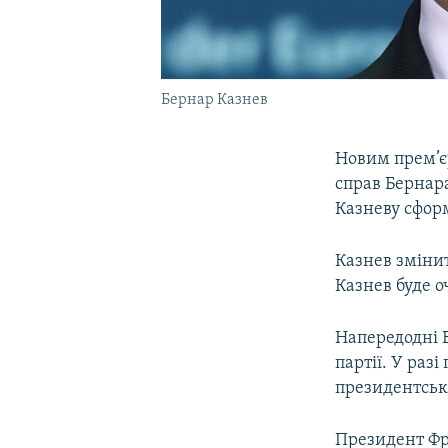
Бернар Казнев
Новим прем’є
справ Бернар
Казневу сформ
Казнев змінит
Казнев буде о
Напередодні В
партії. У раз
президентськи
Президент Фр