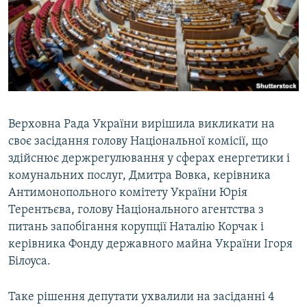
МУЛЬТИМЕДІА
ФОТО
СПЕЦПРОЄКТИ
ПОДКАСТИ
КРИМ РЕАЛІЇ
Верховна Рада України вирішила викликати на
РУС
своє засідання голову Національної комісії, що
здійснює держрегулювання у сферах енергетики і
УКР
комунальних послуг, Дмитра Вовка, керівника
КТАТ
Антимонопольного комітету України Юрія
Терентьєва, голову Національного агентства з
питань запобігання корупції Наталію Корчак і
ДОЛУЧАЙСЯ!
керівника Фонду державного майна України Ігоря
Білоуса.
Таке рішення депутати ухвалили на засіданні 4