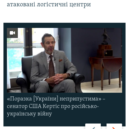
атаковані логістичні центри
«Поразка [України] неприпустима» –
сенатор США Кертіс про російсько-
українську війну
Назад
Вперед