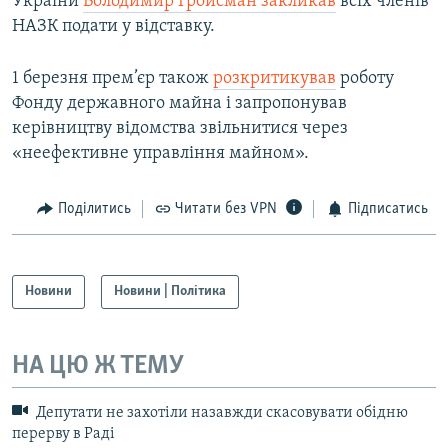
України
Володимир Гройсман закликав
всіх членів
НАЗК подати у відставку.
1 березня прем’єр також
розкритикував
роботу
Фонду державного майна і запропонував
керівництву відомства звільнитися через
«неефективне управління майном».
Поділитись
Читати без VPN
Підписатись
Новини
Новини | Політика
НА ЦЮ Ж ТЕМУ
Депутати не захотіли назавжди скасовувати обідню
перерву в Раді