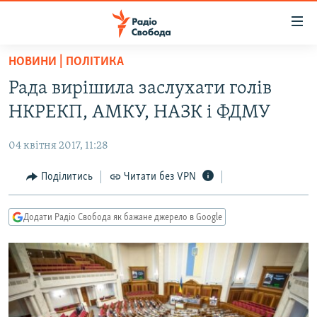
Доступність
посилання
Перейти
НОВИНИ | ПОЛІТИКА
до
РАДІО СВОБОДА – 70 РОКІВ
Рада вирішила заслухати голів
основного
ВСЕ ЗА ДОБУ
матеріалу
НКРЕКП, АМКУ, НАЗК і ФДМУ
СТАТТІ
Перейти
до
04 квітня 2017, 11:28
ВІЙНА
ПОЛІТИКА
основної
РОСІЙСЬКА «ФІЛЬТРАЦІЯ»
Поділитись
Читати без VPN
ЕКОНОМІКА
навігації
Перейти
ДОНБАС.РЕАЛІЇ
СУСПІЛЬСТВО
до
Додати Радіо Свобода як бажане джерело в Google
КРИМ.РЕАЛІЇ
КУЛЬТУРА
пошуку
ТИ ЯК?
СПОРТ
СХЕМИ
УКРАЇНА
КИТАЙ.ВИКЛИКИ
СВІТ