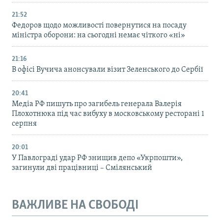
21:52
Федоров щодо можливості повернутися на посаду
міністра оборони: на сьогодні немає чіткого «ні»
21:16
В офісі Вучича анонсували візит Зеленського до Сербії
20:41
Медіа РФ пишуть про загибель генерала Валерія
Плохотнюка під час вибуху в московському ресторані 1
серпня
20:01
У Павлограді удар РФ знищив депо «Укрпошти»,
загинули дві працівниці – Смілянський
ВАЖЛИВЕ НА СВОБОДІ