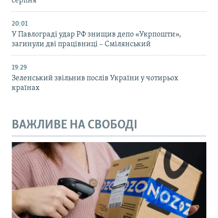
серпня
20:01
У Павлограді удар РФ знищив депо «Укрпошти»,
загинули дві працівниці – Смілянський
19:29
Зеленський звільнив послів України у чотирьох
країнах
ВАЖЛИВЕ НА СВОБОДІ