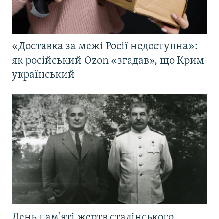
«Доставка за межі Росії недоступна»:
як російський Ozon «згадав», що Крим
український
День пам'яті жертв сталінського