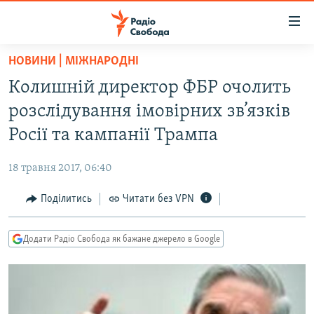
Доступність
посилання
Перейти
НОВИНИ | МІЖНАРОДНІ
до
РАДІО СВОБОДА – 70 РОКІВ
Колишній директор ФБР очолить
основного
ВСЕ ЗА ДОБУ
матеріалу
розслідування імовірних зв’язків
СТАТТІ
Перейти
Росії та кампанії Трампа
до
ВІЙНА
ПОЛІТИКА
основної
18 травня 2017, 06:40
РОСІЙСЬКА «ФІЛЬТРАЦІЯ»
ЕКОНОМІКА
навігації
Перейти
Поділитись
Читати без VPN
ДОНБАС.РЕАЛІЇ
СУСПІЛЬСТВО
до
КРИМ.РЕАЛІЇ
КУЛЬТУРА
пошуку
Додати Радіо Свобода як бажане джерело в Google
ТИ ЯК?
СПОРТ
СХЕМИ
УКРАЇНА
КИТАЙ.ВИКЛИКИ
СВІТ