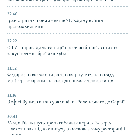
22:46
Іран стратив щонайменше 71 людину в липні –
правозахисники
22:22
США запровадили санкції проти осіб, пов’язаних із
закупівлями зброї для Куби
21:52
Федоров щодо можливості повернутися на посаду
міністра оборони: на сьогодні немає чіткого «ні»
21:16
В офісі Вучича анонсували візит Зеленського до Сербії
20:41
Медіа РФ пишуть про загибель генерала Валерія
Плохотнюка під час вибуху в московському ресторані 1