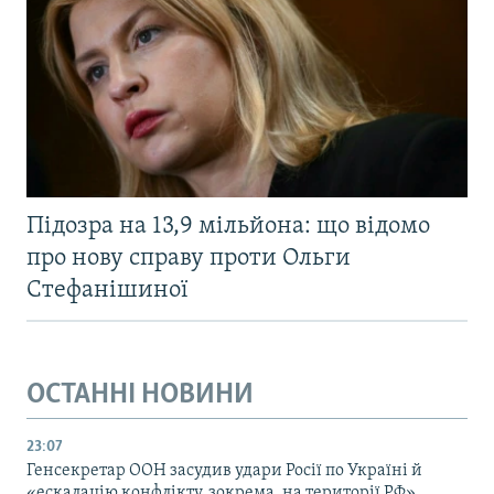
Підозра на 13,9 мільйона: що відомо
про нову справу проти Ольги
Стефанішиної
ОСТАННІ НОВИНИ
23:07
Генсекретар ООН засудив удари Росії по Україні й
«ескалацію конфлікту, зокрема, на території РФ»