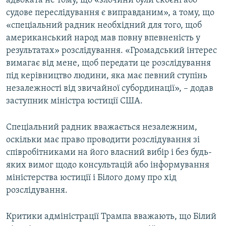
адвоката не тому, що «злочини були скоєні або
Усі сайти RFE/RL
судове переслідування є виправданим», а тому, що
«спеціальний радник необхідний для того, щоб
американський народ мав повну впевненість у
результатах» розслідування. «Громадський інтерес
вимагає від мене, щоб передати це розслідування
під керівництво людини, яка має певний ступінь
незалежності від звичайної субординації», – додав
заступник міністра юстиції США.
Спеціальний радник вважається незалежним,
оскільки має право проводити розслідування зі
співробітниками на його власний вибір і без будь-
яких вимог щодо консультацій або інформування
міністерства юстиції і Білого дому про хід
розслідування.
Критики адміністрації Трампа вважають, що Білий