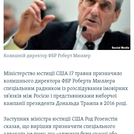
МУЛЬТИМЕДІА
ФОТО
СПЕЦПРОЄКТИ
ПОДКАСТИ
КРИМ РЕАЛІЇ
Колишній директор ФБР Роберт Мюллер
РУС
УКР
Міністерство юстиції США 17 травня призначило
колишнього директора ФБР Роберта Мюллера
КТАТ
спеціальним радником із розслідування імовірних
зв’язків між Росією і представниками виборчої
ДОЛУЧАЙСЯ!
кампанії президента Дональда Трампа в 2016 році.
Заступник міністра юстиції США Род Розенстін
сказав, що вирішив призначити спеціального