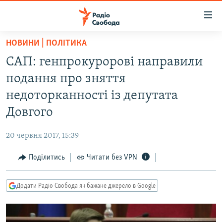
Доступність
посилання
Перейти
НОВИНИ | ПОЛІТИКА
до
РАДІО СВОБОДА – 70 РОКІВ
САП: генпрокуророві направили
основного
ВСЕ ЗА ДОБУ
матеріалу
подання про зняття
СТАТТІ
Перейти
недоторканності із депутата
до
ВІЙНА
ПОЛІТИКА
Довгого
основної
РОСІЙСЬКА «ФІЛЬТРАЦІЯ»
ЕКОНОМІКА
навігації
20 червня 2017, 15:39
Перейти
ДОНБАС.РЕАЛІЇ
СУСПІЛЬСТВО
до
Поділитись
Читати без VPN
КРИМ.РЕАЛІЇ
КУЛЬТУРА
пошуку
ТИ ЯК?
СПОРТ
Додати Радіо Свобода як бажане джерело в Google
СХЕМИ
УКРАЇНА
КИТАЙ.ВИКЛИКИ
СВІТ