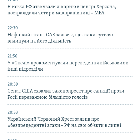
22:49
Війська РФ атакували лікарню в центрі Херсона,
постраждали чотири медпрацівниці – МВА
22:30
Нафтовий гігант ОАЕ заявляє, що атаки суттєво
вплинули на його діяльність
21:56
У «Скелі» прокоментували переведення військових в
інші підрозділи
20:59
Cенат США схвалив законопроєкт про санкції проти
Росії переважною більшістю голосів
20:33
Український Червоний Хрест заявив про
«безпрецедентні атаки» РФ на свої об’єкти в липні