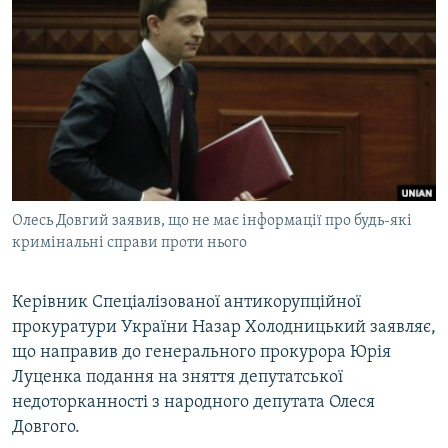
МУЛЬТИМЕДІА
ФОТО
СПЕЦПРОЄКТИ
ПОДКАСТИ
КРИМ РЕАЛІЇ
РУС
Олесь Довгий заявив, що не має інформації про будь-які
УКР
кримінальні справи проти нього
КТАТ
Керівник Спеціалізованої антикорупційної
прокуратури України Назар Холодницький заявляє,
ДОЛУЧАЙСЯ!
що направив до генерального прокурора Юрія
Луценка подання на зняття депутатської
недоторканності з народного депутата Олеся
Довгого.