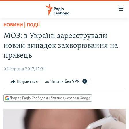
Доступність
посилання
Перейти
НОВИНИ | ПОДІЇ
до
РАДІО СВОБОДА – 70 РОКІВ
МОЗ: в Україні зареєстрували
основного
ВСЕ ЗА ДОБУ
матеріалу
новий випадок захворювання на
СТАТТІ
Перейти
правець
до
ВІЙНА
ПОЛІТИКА
основної
04 серпня 2017, 13:31
РОСІЙСЬКА «ФІЛЬТРАЦІЯ»
ЕКОНОМІКА
навігації
Перейти
Поділитись
Читати без VPN
ДОНБАС.РЕАЛІЇ
СУСПІЛЬСТВО
до
КРИМ.РЕАЛІЇ
КУЛЬТУРА
пошуку
Додати Радіо Свобода як бажане джерело в Google
ТИ ЯК?
СПОРТ
СХЕМИ
УКРАЇНА
КИТАЙ.ВИКЛИКИ
СВІТ