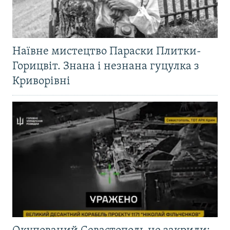
Наївне мистецтво Параски Плитки-
Горицвіт. Знана і незнана гуцулка з
Криворівні