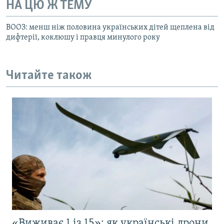
НА ЦЮ Ж ТЕМУ
ВООЗ: менш ніж половина українських дітей щеплена від
дифтерії, коклюшу і правця минулого року
Читайте також
«Виживає 1 із 15»: як українські дрони