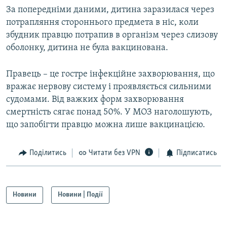
За попередніми даними, дитина заразилася через
Усі сайти RFE/RL
потрапляння стороннього предмета в ніс, коли
збудник правцю потрапив в організм через слизову
оболонку, дитина не була вакцинована.
Правець – це гостре інфекційне захворювання, що
вражає нервову систему і проявляється сильними
судомами. Від важких форм захворювання
смертність сягає понад 50%. У МОЗ наголошують,
що запобігти правцю можна лише вакцинацією.
Поділитись
Читати без VPN
Підписатись
Новини
Новини | Події