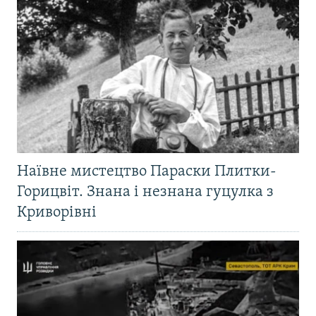
Наївне мистецтво Параски Плитки-
Горицвіт. Знана і незнана гуцулка з
Криворівні