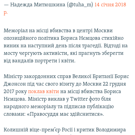
— Надежда Митюшкина (@tuha_m)
14 січня 2018
р.
Меморіал на місці вбивства в центрі Москви
опозиційного політика Бориса Нємцова стихійно
виник на наступний день після трагедії. Відтоді на
мосту чергують активісти, які прагнуть зберегти
від вандалів портрети і квіти.
Міністр закордонних справ Великої Британії Борис
Джонсон під час свого візиту до Москви 22 грудня
2017 року
поклав квіти
на місці вбивства Бориса
Нємцова. Міністр виклав у Twitter фото біля
народного меморіалу та підписав публікацію
словами: «Правосуддя має здійснитися».
Колишній віце-прем’єр Росії і критик Володимира