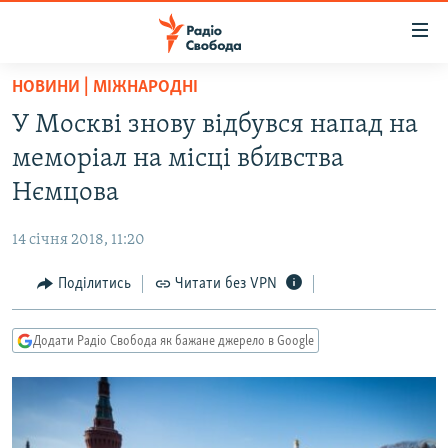
Доступність
посилання
Перейти
НОВИНИ | МІЖНАРОДНІ
до
РАДІО СВОБОДА – 70 РОКІВ
У Москві знову відбувся напад на
основного
ВСЕ ЗА ДОБУ
матеріалу
меморіал на місці вбивства
СТАТТІ
Перейти
Нємцова
до
ВІЙНА
ПОЛІТИКА
основної
14 січня 2018, 11:20
РОСІЙСЬКА «ФІЛЬТРАЦІЯ»
ЕКОНОМІКА
навігації
Перейти
Поділитись
Читати без VPN
ДОНБАС.РЕАЛІЇ
СУСПІЛЬСТВО
до
КРИМ.РЕАЛІЇ
КУЛЬТУРА
пошуку
Додати Радіо Свобода як бажане джерело в Google
ТИ ЯК?
СПОРТ
СХЕМИ
УКРАЇНА
КИТАЙ.ВИКЛИКИ
СВІТ