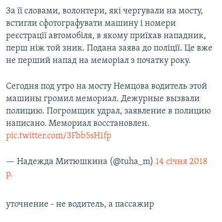
Усі сайти RFE/RL
За її словами, волонтери, які чергували на мосту,
встигли сфотографувати машину і номери
реєстрації автомобіля, в якому приїхав нападник,
перш ніж той зник. Подана заява до поліції. Це вже
не перший напад на меморіал з початку року.
Сегодня под утро на мосту Немцова водитель этой
машины громил мемориал. Дежурные вызвали
полицию. Погромщик удрал, заявление в полицию
написано. Мемориал восстановлен.
pic.twitter.com/3Fbb5sH1fp
— Надежда Митюшкина (@tuha_m)
14 січня 2018
р.
уточнение - не водитель, а пассажир