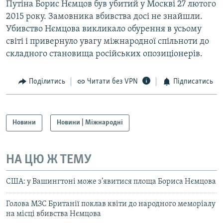
Путіна Борис Нємцов був убитий у Москві 27 лютого
2015 року. Замовника вбивства досі не знайшли.
Убивство Нємцова викликало обурення в усьому
світі і привернуло увагу міжнародної спільноти до
складного становища російських опозиціонерів.
Поділитись
Читати без VPN
Підписатись
Новини
Новини | Міжнародні
НА ЦЮ Ж ТЕМУ
США: у Вашингтоні може з’явитися площа Бориса Нємцова
Голова МЗС Британії поклав квіти до народного меморіалу
на місці вбивства Нємцова