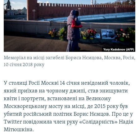
МУЛЬТИМЕДІА
ФОТО
СПЕЦПРОЄКТИ
ПОДКАСТИ
КРИМ РЕАЛІЇ
Меморіал на місці загибелі Бориса Нємцова, Москва, Росія,
РУС
10 січня 2018 року
УКР
У столиці Росії Москві 14 січня невідомий чоловік,
КТАТ
який приїхав на чорному джипі, став знищувати
квіти і портрети, встановлені на Великому
ДОЛУЧАЙСЯ!
Москворецькому мосту на місці, де 2015 року був
убитий російський політик Борис Нємцов. Про це у
Twitter повідомила член руху «Солідарність» Надія
Мітюшкіна.