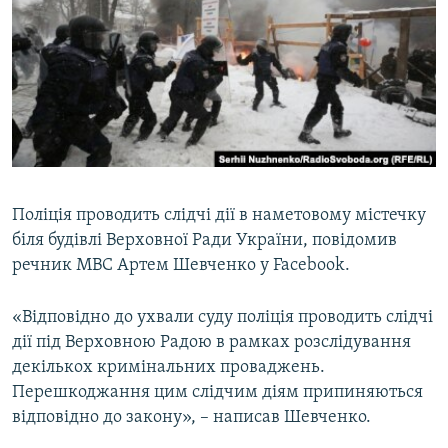
МУЛЬТИМЕДІА
ФОТО
СПЕЦПРОЄКТИ
ПОДКАСТИ
КРИМ РЕАЛІЇ
РУС
Поліція проводить слідчі дії в наметовому містечку
біля будівлі Верховної Ради України, повідомив
УКР
речник МВС Артем Шевченко у Facebook.
КТАТ
«Відповідно до ухвали суду поліція проводить слідчі
ДОЛУЧАЙСЯ!
дії під Верховною Радою в рамках розслідування
декількох кримінальних проваджень.
Перешкоджання цим слідчим діям припиняються
відповідно до закону», – написав Шевченко.