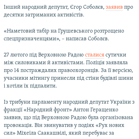
Інший народний депутат, Єгор Соболєв,
заявив
про
десятки затриманих активістів.
«Наметовий табір на Грушевського розтрощено
спецпризначенцями», – написав Соболєв.
27 лютого під Верховною Радою
сталися
сутички
між силовиками й активістами. Поліція заявляла
про 14 постраждалих правоохоронців. За її версією,
учасники мітингу принесли під стіни будівлі шини
і хотіли їх підпалити.
Із трибуни парламенту народний депутат України з
фракції «Народний фронт» Антон Геращенко
заявив, що під Верховною Радою була організована
провокація. Він звинуватив у подіях «Рух нових
сил» Міхеїла Саакашвілі, який перебуває за