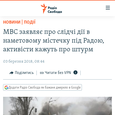
Доступність
посилання
Перейти
НОВИНИ | ПОДІЇ
до
РАДІО СВОБОДА – 70 РОКІВ
МВС заявляє про слідчі дії в
основного
ВСЕ ЗА ДОБУ
матеріалу
наметовому містечку під Радою,
СТАТТІ
Перейти
активісти кажуть про штурм
до
ВІЙНА
ПОЛІТИКА
основної
03 березня 2018, 08:44
РОСІЙСЬКА «ФІЛЬТРАЦІЯ»
ЕКОНОМІКА
навігації
Перейти
Поділитись
Читати без VPN
ДОНБАС.РЕАЛІЇ
СУСПІЛЬСТВО
до
КРИМ.РЕАЛІЇ
КУЛЬТУРА
пошуку
Додати Радіо Свобода як бажане джерело в Google
ТИ ЯК?
СПОРТ
СХЕМИ
УКРАЇНА
КИТАЙ.ВИКЛИКИ
СВІТ