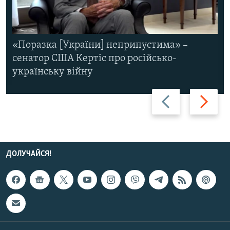
«Поразка [України] неприпустима» –
сенатор США Кертіс про російсько-
українську війну
Назад
Вперед
ДОЛУЧАЙСЯ!