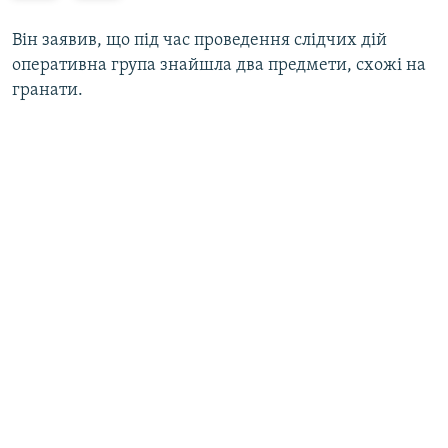
з
е
а
р
Він заявив, що під час проведення слідчих дій
д
е
оперативна група знайшла два предмети, схожі на
д
гранати.