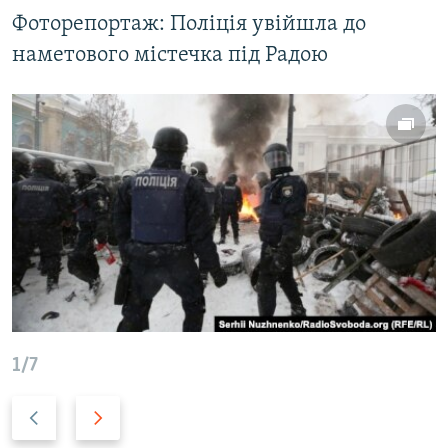
Усі сайти RFE/RL
Фоторепортаж: Поліція увійшла до
наметового містечка під Радою
1/7
Н
В
а
п