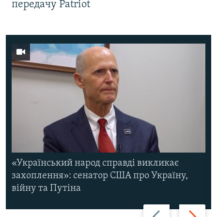
передачу Patriot
«Український народ справді викликає
захоплення»: сенатор США про Україну,
війну та Путіна
Назад
Вперед