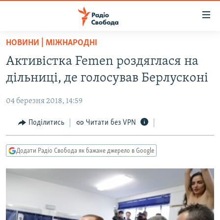
Доступність
посилання
Перейти
НОВИНИ | МІЖНАРОДНІ
до
РАДІО СВОБОДА – 70 РОКІВ
Активістка Femen роздяглася на
основного
ВСЕ ЗА ДОБУ
матеріалу
дільниці, де голосував Берлусконі
СТАТТІ
Перейти
до
04 березня 2018, 14:59
ВІЙНА
ПОЛІТИКА
основної
РОСІЙСЬКА «ФІЛЬТРАЦІЯ»
Поділитись
Читати без VPN
ЕКОНОМІКА
навігації
Перейти
ДОНБАС.РЕАЛІЇ
СУСПІЛЬСТВО
до
Додати Радіо Свобода як бажане джерело в Google
КРИМ.РЕАЛІЇ
КУЛЬТУРА
пошуку
ТИ ЯК?
СПОРТ
СХЕМИ
УКРАЇНА
ПРИАЗОВ’Я
СВІТ