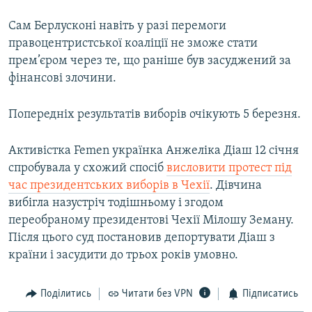
Сам Берлусконі навіть у разі перемоги
правоцентристської коаліції не зможе стати
прем’єром через те, що раніше був засуджений за
фінансові злочини.
Попередніх результатів виборів очікують 5 березня.
Активістка Femen українка Анжеліка Діаш 12 січня
спробувала у схожий спосіб
висловити протест під
час президентських виборів в Чехії
. Дівчина
вибігла назустріч тодішньому і згодом
переобраному президентові Чехії Мілошу Земану.
Після цього суд постановив депортувати Діаш з
країни і засудити до трьох років умовно.
Поділитись
Читати без VPN
Підписатись