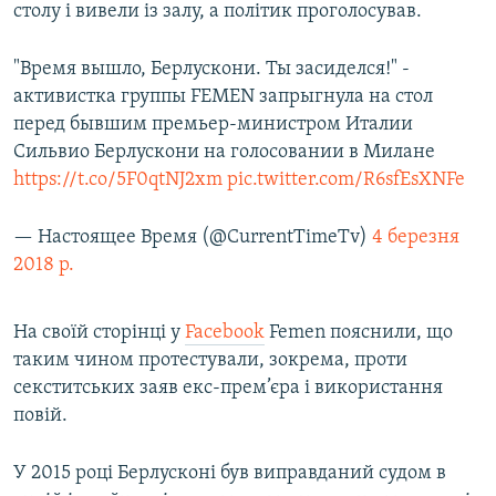
столу і вивели із залу, а політик проголосував.
Усі сайти RFE/RL
"Время вышло, Берлускони. Ты засиделся!" -
активистка группы FEMEN запрыгнула на стол
перед бывшим премьер-министром Италии
Сильвио Берлускони на голосовании в Милане
https://t.co/5F0qtNJ2xm
pic.twitter.com/R6sfEsXNFe
— Настоящее Время (@CurrentTimeTv)
4 березня
2018 р.
На своїй сторінці у
Facebook
Femen пояснили, що
таким чином протестували, зокрема, проти
секститських заяв екс-прем’єра і використання
повій.
У 2015 році Берлусконі був виправданий судом в