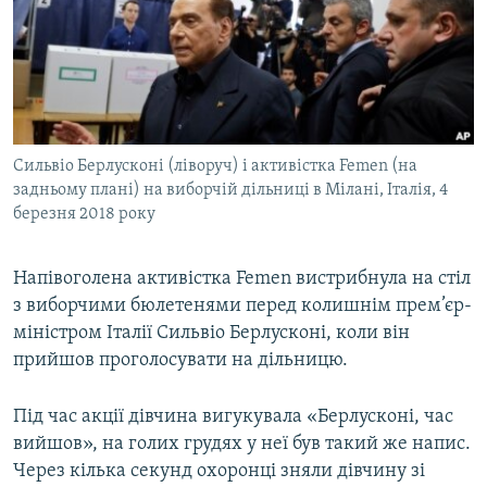
КИТАЙ.ВИКЛИКИ
МУЛЬТИМЕДІА
ФОТО
СПЕЦПРОЄКТИ
Сильвіо Берлусконі (ліворуч) і активістка Femen (на
ПОДКАСТИ
задньому плані) на виборчій дільниці в Мілані, Італія, 4
березня 2018 року
КРИМ РЕАЛІЇ
РУС
Напівоголена активістка Femen вистрибнула на стіл
УКР
з виборчими бюлетенями перед колишнім прем’єр-
міністром Італії Сильвіо Берлусконі, коли він
КТАТ
прийшов проголосувати на дільницю.
ДОЛУЧАЙСЯ!
Під час акції дівчина вигукувала «Берлусконі, час
вийшов», на голих грудях у неї був такий же напис.
Через кілька секунд охоронці зняли дівчину зі