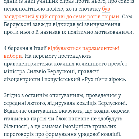
одній із найгучніших справ проти нього, про секс із
неповнолітньою повією, хоча спочатку
був
засуджений у цій справі до семи років тюрми
. Сам
Берлусконі завжди відкидав усі звинувачення
проти нього й називав їх політично мотивованими.
4 березня в Італії
відбуваються парламентські
вибори
. На перемогу претендують
правоцентристська коаліція колишнього прем’єр-
міністра Сильвіо Берлусконі, правлячі
лівоцентристи і популістський «Рух п’яти зірок».
Згідно з останнім опитуванням, проведеним у
середині лютого, лідирувала коаліція Берлусконі.
Водночас опитування вказують, що жодна окрема
італійська партія чи блок напевне не здобудуть
більшості, а це означає імовірність тривалих
переговорів про формування урядової коаліції.