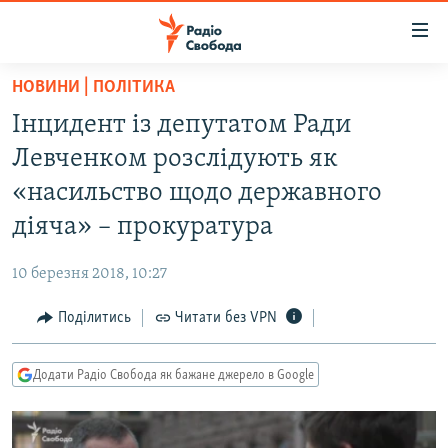
Доступність
посилання
Перейти
НОВИНИ | ПОЛІТИКА
до
РАДІО СВОБОДА – 70 РОКІВ
Інцидент із депутатом Ради
основного
ВСЕ ЗА ДОБУ
матеріалу
Левченком розслідують як
СТАТТІ
Перейти
«насильство щодо державного
до
ВІЙНА
ПОЛІТИКА
діяча» – прокуратура
основної
РОСІЙСЬКА «ФІЛЬТРАЦІЯ»
ЕКОНОМІКА
навігації
10 березня 2018, 10:27
Перейти
ДОНБАС.РЕАЛІЇ
СУСПІЛЬСТВО
до
Поділитись
Читати без VPN
КРИМ.РЕАЛІЇ
КУЛЬТУРА
пошуку
ТИ ЯК?
СПОРТ
Додати Радіо Свобода як бажане джерело в Google
СХЕМИ
УКРАЇНА
КИТАЙ.ВИКЛИКИ
СВІТ