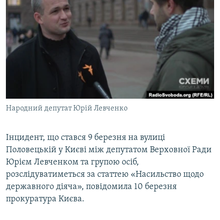
МУЛЬТИМЕДІА
ФОТО
СПЕЦПРОЄКТИ
ПОДКАСТИ
КРИМ РЕАЛІЇ
РУС
Народний депутат Юрій Левченко
УКР
КТАТ
Інцидент, що стався 9 березня на вулиці
Половецькій у Києві між депутатом Верховної Ради
Юрієм Левченком та групою осіб,
ДОЛУЧАЙСЯ!
розслідуватиметься за статтею «Насильство щодо
державного діяча», повідомила 10 березня
прокуратура Києва.