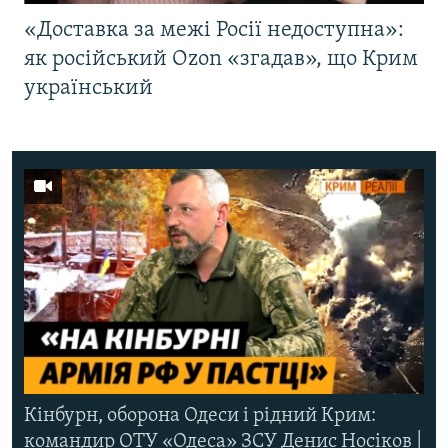
«Доставка за межі Росії недоступна»:
як російський Ozon «згадав», що Крим
український
Кінбурн, оборона Одеси і рідний Крим:
командир ОТУ «Одеса» ЗСУ Денис Носіков |