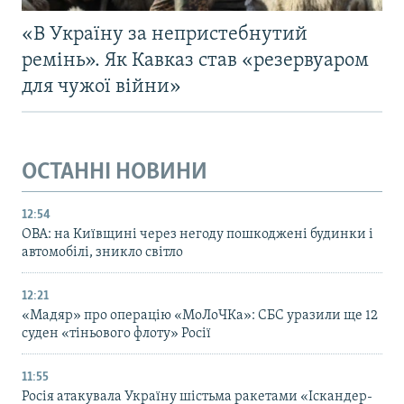
«В Україну за непристебнутий
ремінь». Як Кавказ став «резервуаром
для чужої війни»
ОСТАННІ НОВИНИ
12:54
ОВА: на Київщині через негоду пошкоджені будинки і
автомобілі, зникло світло
12:21
«Мадяр» про операцію «МоЛоЧКа»: СБС уразили ще 12
суден «тіньового флоту» Росії
11:55
Росія атакувала Україну шістьма ракетами «Іскандер-