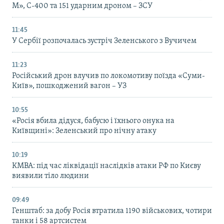
М», С-400 та 151 ударним дроном – ЗСУ
11:45
У Сербії розпочалась зустріч Зеленського з Вучичем
11:23
Російський дрон влучив по локомотиву поїзда «Суми-
Київ», пошкоджений вагон – УЗ
10:55
«Росія вбила дідуся, бабусю і їхнього онука на
Київщині»: Зеленський про нічну атаку
10:19
КМВА: під час ліквідації наслідків атаки РФ по Києву
виявили тіло людини
09:49
Генштаб: за добу Росія втратила 1190 військових, чотири
танки і 58 артсистем