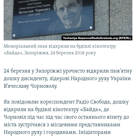
МУЛЬТИМЕДІА
ФОТО
СПЕЦПРОЄКТИ
ПОДКАСТИ
Меморіальний знак відкрили на будівлі кінотеатру
«Байда», Запоріжжя, 24 березня 2018 року
КРИМ РЕАЛІЇ
РУС
24 березня у Запоріжжі урочисто відкрили пам’ятну
УКР
дошку дисиденту, лідерові Народного руху України
КТАТ
В’ячеславу Чорноволу.
ДОЛУЧАЙСЯ!
Як повідомляє кореспондент Радіо Свобода, дошку
відкрили на будівлі кінотеатру «Байда», де
Чорновіл під час під час свого останнього візиту до
міста зустрічався з місцевими представниками
Народного руху і городянами. Ініціаторами