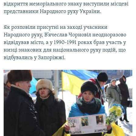
відкриття меморіального знаку виступили місцеві
Усі сайти RFE/RL
представники Народного руху України.
Як розповіли присутні на заході учасники
Народного руху, В’ячеслав Чорновіл неодноразово
відвідував місто, а у 1990-1991 роках брав участь у
низці знакових для національного руху подій, що
відбувались у Запоріжжі.