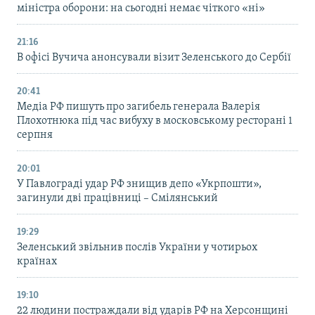
міністра оборони: на сьогодні немає чіткого «ні»
21:16
В офісі Вучича анонсували візит Зеленського до Сербії
20:41
Медіа РФ пишуть про загибель генерала Валерія
Плохотнюка під час вибуху в московському ресторані 1
серпня
20:01
У Павлограді удар РФ знищив депо «Укрпошти»,
загинули дві працівниці – Смілянський
19:29
Зеленський звільнив послів України у чотирьох
країнах
19:10
22 людини постраждали від ударів РФ на Херсонщині