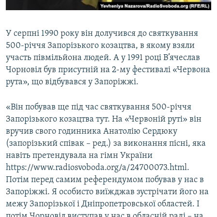
У серпні 1990 року він долучився до святкування
500-річчя Запорізького козацтва, в якому взяли
участь півмільйона людей. А у 1991 році В’ячеслав
Чорновіл був присутній на 2-му фестивалі «Червона
рута», що відбувався у Запоріжжі.
«Він побував ще під час святкування 500-річчя
Запорізького козацтва тут. На «Червоній руті» він
вручив свого годинника Анатолію Сердюку
(запорізький співак – ред.) за виконання пісні, яка
навіть претендувала на гімн України
https://www.radiosvoboda.org/a/24700073.html.
Потім перед самим референдумом побував у нас в
Запоріжжі. Я особисто виїжджав зустрічати його на
межу Запорізької і Дніпропетровської областей. І
потім Чорновіл виступав у нас в обласній раді – на