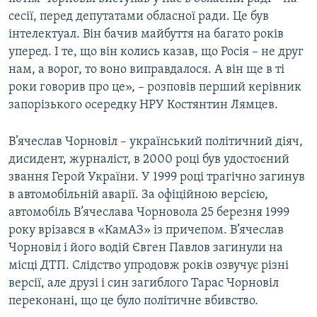
сесії, перед депутатами обласної ради. Це був
інтелектуал. Він бачив майбуття на багато років
уперед. І те, що він колись казав, що Росія – не друг
нам, а ворог, то воно виправдалося. А він ще в ті
роки говорив про це», – розповів перший керівник
запорізького осередку НРУ Костянтин Лямцев.
В’ячеслав Чорновіл – український політичний діяч,
дисидент, журналіст, в 2000 році був удостоєний
звання Герой України. У 1999 році трагічно загинув
в автомобільній аварії. За офіційною версією,
автомобіль В’ячеслава Чорновола 25 березня 1999
року врізався в «КамАЗ» із причепом. В’ячеслав
Чорновіл і його водій Євген Павлов загинули на
місці ДТП. Слідство упродовж років озвучує різні
версії, але друзі і син загиблого Тарас Чорновіл
переконані, що це було політичне вбивство.