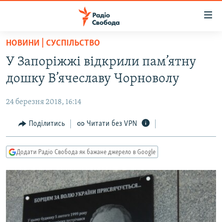
Доступність
посилання
Перейти
НОВИНИ | СУСПІЛЬСТВО
до
РАДІО СВОБОДА – 70 РОКІВ
У Запоріжжі відкрили пам’ятну
основного
ВСЕ ЗА ДОБУ
матеріалу
дошку В’ячеславу Чорноволу
СТАТТІ
Перейти
до
24 березня 2018, 16:14
ВІЙНА
ПОЛІТИКА
основної
РОСІЙСЬКА «ФІЛЬТРАЦІЯ»
Поділитись
Читати без VPN
ЕКОНОМІКА
навігації
Перейти
ДОНБАС.РЕАЛІЇ
СУСПІЛЬСТВО
до
Додати Радіо Свобода як бажане джерело в Google
КРИМ.РЕАЛІЇ
КУЛЬТУРА
пошуку
ТИ ЯК?
СПОРТ
СХЕМИ
УКРАЇНА
КИТАЙ.ВИКЛИКИ
СВІТ