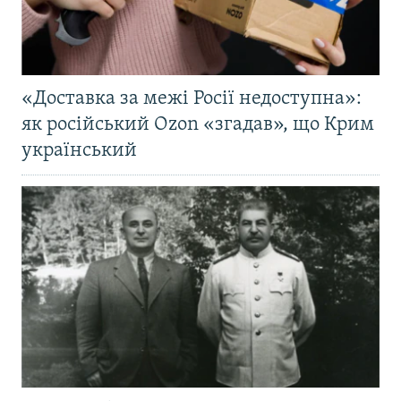
«Доставка за межі Росії недоступна»:
як російський Ozon «згадав», що Крим
український