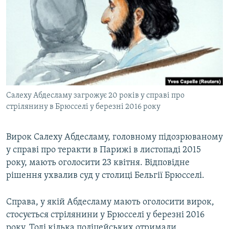
МУЛЬТИМЕДІА
ФОТО
СПЕЦПРОЄКТИ
ПОДКАСТИ
КРИМ РЕАЛІЇ
Салеху Абдесламу загрожує 20 років у справі про
РУС
стрілянину в Брюсселі у березні 2016 року
УКР
Вирок Салеху Абдесламу, головному підозрюваному
КТАТ
у справі про теракти в Парижі в листопаді 2015
року, мають оголосити 23 квітня. Відповідне
ДОЛУЧАЙСЯ!
рішення ухвалив суд у столиці Бельгії Брюсселі.
Справа, у якій Абдесламу мають оголосити вирок,
стосується стрілянини у Брюсселі у березні 2016
року. Тоді кілька поліцейських отримали