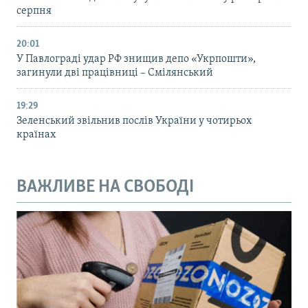
серпня
20:01
У Павлограді удар РФ знищив депо «Укрпошти»,
загинули дві працівниці – Смілянський
19:29
Зеленський звільнив послів України у чотирьох
країнах
ВАЖЛИВЕ НА СВОБОДІ