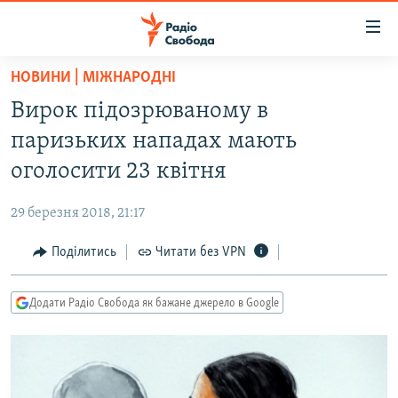
Доступність
посилання
Перейти
НОВИНИ | МІЖНАРОДНІ
до
РАДІО СВОБОДА – 70 РОКІВ
Вирок підозрюваному в
основного
ВСЕ ЗА ДОБУ
матеріалу
паризьких нападах мають
СТАТТІ
Перейти
оголосити 23 квітня
до
ВІЙНА
ПОЛІТИКА
основної
29 березня 2018, 21:17
РОСІЙСЬКА «ФІЛЬТРАЦІЯ»
ЕКОНОМІКА
навігації
Перейти
Поділитись
Читати без VPN
ДОНБАС.РЕАЛІЇ
СУСПІЛЬСТВО
до
КРИМ.РЕАЛІЇ
КУЛЬТУРА
пошуку
Додати Радіо Свобода як бажане джерело в Google
ТИ ЯК?
СПОРТ
СХЕМИ
УКРАЇНА
КИТАЙ.ВИКЛИКИ
СВІТ