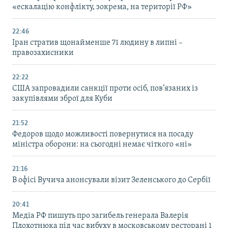
«ескалацію конфлікту, зокрема, на території РФ»
22:46
Іран стратив щонайменше 71 людину в липні –
правозахисники
22:22
США запровадили санкції проти осіб, пов’язаних із
закупівлями зброї для Куби
21:52
Федоров щодо можливості повернутися на посаду
міністра оборони: на сьогодні немає чіткого «ні»
21:16
В офісі Вучича анонсували візит Зеленського до Сербії
20:41
Медіа РФ пишуть про загибель генерала Валерія
Плохотнюка під час вибуху в московському ресторані 1