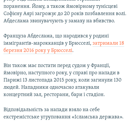
Усі сайти RFE/RL
поранення. Йому, а також ймовірному тунісцеві
Софієну Аярі загрожує до 20 років позбавлення волі.
Абдеслама звинувачують у замаху на вбивство.
Француза Абдеслама, що народився у родині
іммігрантів-марокканців у Брюсселі,
затримали 18
березня 2016 року у Брюсселі
.
Він також має постати перед судом у Франції,
ймовірно, наступного року, у справі про напади в
Парижі 13 листопада 2015 року, коли загинули 130
людей. Нападники одночасно атакували
концертний зал, ресторани, бари і стадіон.
Відповідальність за напади взяло на себе
екстремістське угруповання «Ісламська держава».