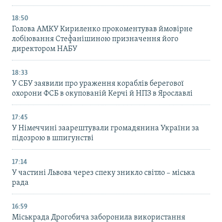
18:50
Голова АМКУ Кириленко прокоментував ймовірне
лобіювання Стефанішиною призначення його
директором НАБУ
18:33
У СБУ заявили про ураження кораблів берегової
охорони ФСБ в окупованій Керчі й НПЗ в Ярославлі
17:45
У Німеччині заарештували громадянина України за
підозрою в шпигунстві
17:14
У частині Львова через спеку зникло світло – міська
рада
16:59
Міськрада Дрогобича заборонила використання