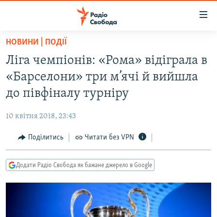
Доступність
посилання
Перейти
НОВИНИ | ПОДІЇ
до
РАДІО СВОБОДА – 70 РОКІВ
Ліга чемпіонів: «Рома» відіграла в
основного
ВСЕ ЗА ДОБУ
матеріалу
«Барселони» три м’ячі й вийшла
СТАТТІ
Перейти
до півфіналу турніру
до
ВІЙНА
ПОЛІТИКА
основної
10 квітня 2018, 23:43
РОСІЙСЬКА «ФІЛЬТРАЦІЯ»
ЕКОНОМІКА
навігації
Перейти
Поділитись
Читати без VPN
ДОНБАС.РЕАЛІЇ
СУСПІЛЬСТВО
до
КРИМ.РЕАЛІЇ
КУЛЬТУРА
пошуку
Додати Радіо Свобода як бажане джерело в Google
ТИ ЯК?
СПОРТ
СХЕМИ
УКРАЇНА
КИТАЙ.ВИКЛИКИ
СВІТ