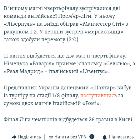
Усі сайти RFE/RL
В іншому матчі чвертьфіналу зустрічалися дві
команди англійської Прем’єр-ліги. У ньому
«Ліверпуль» на виїзді обіграв «Манчестер Сіті» з
рахунком 1:2. У першій зустрічі «мерсисайдці»
також здобули перемогу (3:0).
11 квітня відбудеться ще два матчі чвертьфіналу.
Німецька «Баварія» прийме іспанську «Севілью», а
«Реал Мадрид» – італійський «Ювентус».
Представник України донецький «Шахтар» вибув
із турніру на стадії 1/8 фіналу,
поступившись
за
сумою двох матчів італійській «Ромі».
Фінал Ліги чемпіонів відбудеться 26 травня в Києві.
Поділитись
Читати без VPN
Підписатись