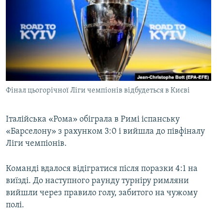
МУЛЬТИМЕДІА
ФОТО
СПЕЦПРОЄКТИ
ПОДКАСТИ
КРИМ РЕАЛІЇ
Фінал цьогорічної Ліги чемпіонів відбудеться в Києві
РУС
УКР
Італійська «Рома» обіграла в Римі іспанську
«Барселону» з рахунком 3:0 і вийшла до півфіналу
КТАТ
Ліги чемпіонів.
ДОЛУЧАЙСЯ!
Команді вдалося відігратися після поразки 4:1 на
виїзді. До наступного раунду турніру римляни
вийшли через правило голу, забитого на чужому
полі.