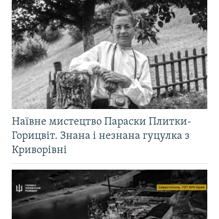
Наївне мистецтво Параски Плитки-
Горицвіт. Знана і незнана гуцулка з
Криворівні