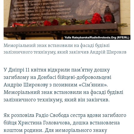
МУЛЬТИМЕДІА
ФОТО
СПЕЦПРОЄКТИ
ПОДКАСТИ
Меморіальний знак встановили на фасаді будівлі
залізничного технікуму, який закінчив Андрій Широков
КРИМ РЕАЛІЇ
РУС
У Дніпрі 11 квітня відкрили пам’ятну дошку
УКР
загиблому на Донбасі бійцеві-добровольцеві
КТАТ
Андрію Широкову з позивним «Сім’янин».
Меморіальний знак встановили на фасаді будівлі
ДОЛУЧАЙСЯ!
залізничного технікуму, який він закінчив.
Як розповіла Радіо Свобода сестра вдови загиблого
бійця Христина Головачова, дошка встановлена
коштом родини. Для меморіального знаку