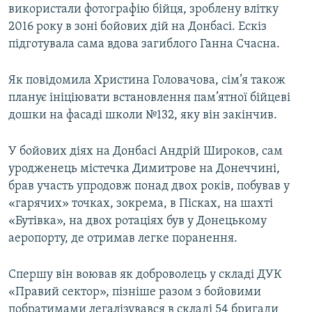
використали фотографію бійця, зроблену влітку
Усі сайти RFE/RL
2016 року в зоні бойових дій на Донбасі. Ескіз
підготувала сама вдова загиблого Ганна Счасна.
Як повідомила Христина Головачова, сім’я також
планує ініціювати встановлення пам’ятної бійцеві
дошки на фасаді школи №132, яку він закінчив.
У бойових діях на Донбасі Андрій Широков, сам
уродженець містечка Димитрове на Донеччині,
брав участь упродовж понад двох років, побував у
«гарячих» точках, зокрема, в Пісках, на шахті
«Бутівка», на двох ротаціях був у Донецькому
аеропорту, де отримав легке поранення.
Спершу він воював як доброволець у складі ДУК
«Правий сектор», пізніше разом з бойовими
побратимами легалізувався в складі 54 бригади