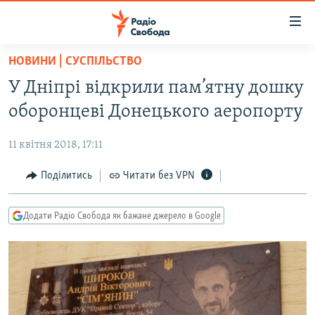
Доступність
посилання
Перейти
НОВИНИ | СУСПІЛЬСТВО
до
РАДІО СВОБОДА – 70 РОКІВ
У Дніпрі відкрили пам’ятну дошку
основного
ВСЕ ЗА ДОБУ
матеріалу
оборонцеві Донецького аеропорту
СТАТТІ
Перейти
до
11 квітня 2018, 17:11
ВІЙНА
ПОЛІТИКА
основної
РОСІЙСЬКА «ФІЛЬТРАЦІЯ»
Поділитись
Читати без VPN
ЕКОНОМІКА
навігації
Перейти
ДОНБАС.РЕАЛІЇ
СУСПІЛЬСТВО
до
Додати Радіо Свобода як бажане джерело в Google
КРИМ.РЕАЛІЇ
КУЛЬТУРА
пошуку
ТИ ЯК?
СПОРТ
СХЕМИ
УКРАЇНА
КИТАЙ.ВИКЛИКИ
СВІТ