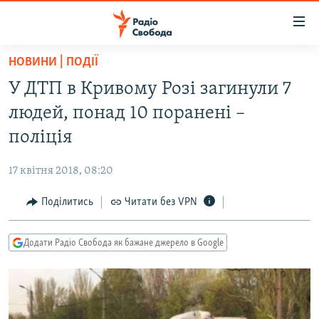
Доступність
посилання
Перейти
НОВИНИ | ПОДІЇ
до
РАДІО СВОБОДА – 70 РОКІВ
У ДТП в Кривому Розі загинули 7
основного
ВСЕ ЗА ДОБУ
матеріалу
людей, понад 10 поранені –
СТАТТІ
Перейти
поліція
до
ВІЙНА
ПОЛІТИКА
основної
17 квітня 2018, 08:20
РОСІЙСЬКА «ФІЛЬТРАЦІЯ»
ЕКОНОМІКА
навігації
Перейти
Поділитись
Читати без VPN
ДОНБАС.РЕАЛІЇ
СУСПІЛЬСТВО
до
КРИМ.РЕАЛІЇ
КУЛЬТУРА
пошуку
Додати Радіо Свобода як бажане джерело в Google
ТИ ЯК?
СПОРТ
СХЕМИ
УКРАЇНА
КИТАЙ.ВИКЛИКИ
СВІТ