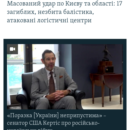
Масований удар по Києву та області: 17
загиблих, незбита балістика,
атаковані логістичні центри
«Поразка [України] неприпустима» –
сенатор США Кертіс про російсько-