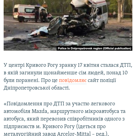
МУЛЬТИМЕДІА
ФОТО
СПЕЦПРОЄКТИ
ПОДКАСТИ
КРИМ РЕАЛІЇ
РУС
У центрі Кривого Рогу зранку 17 квітня сталася ДТП,
в якій загинули щонайменше сім людей, понад 10
УКР
були поранені. Про це
повідомляє
сайт поліції
КТАТ
Дніпропетровської області.
ДОЛУЧАЙСЯ!
«Повідомлення про ДТП за участю легкового
автомобіля Mazda, маршрутного мікроавтобуса та
автобуса, який перевозив співробітників одного з
підприємств м. Кривого Рогу (ідеться про
металургійний завод Arcelor-Mittal – ред.),