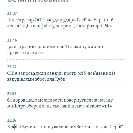
23:07
Генсекретар ООН засудив удари Росії по Україні й
«ескалацію конфлікту, зокрема, на території РФ»
22:46
Іран стратив щонайменше 71 людину в липні –
правозахисники
22:22
США запровадили санкції проти осіб, пов’язаних із
закупівлями зброї для Куби
21:52
Федоров щодо можливості повернутися на посаду
міністра оборони: на сьогодні немає чіткого «ні»
21:16
В офісі Вучича анонсували візит Зеленського до Сербії