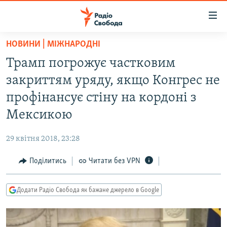
Доступність
посилання
Перейти
НОВИНИ | МІЖНАРОДНІ
до
РАДІО СВОБОДА – 70 РОКІВ
Трамп погрожує частковим
основного
ВСЕ ЗА ДОБУ
матеріалу
закриттям уряду, якщо Конгрес не
СТАТТІ
Перейти
профінансує стіну на кордоні з
до
ВІЙНА
ПОЛІТИКА
Мексикою
основної
РОСІЙСЬКА «ФІЛЬТРАЦІЯ»
ЕКОНОМІКА
навігації
29 квітня 2018, 23:28
Перейти
ДОНБАС.РЕАЛІЇ
СУСПІЛЬСТВО
до
Поділитись
Читати без VPN
КРИМ.РЕАЛІЇ
КУЛЬТУРА
пошуку
ТИ ЯК?
СПОРТ
Додати Радіо Свобода як бажане джерело в Google
СХЕМИ
УКРАЇНА
КИТАЙ.ВИКЛИКИ
СВІТ