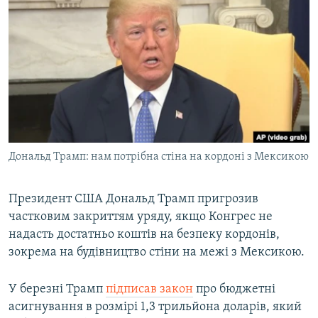
МУЛЬТИМЕДІА
ФОТО
СПЕЦПРОЄКТИ
ПОДКАСТИ
КРИМ РЕАЛІЇ
РУС
Дональд Трамп: нам потрібна стіна на кордоні з Мексикою
УКР
КТАТ
Президент США Дональд Трамп пригрозив
частковим закриттям уряду, якщо Конгрес не
надасть достатньо коштів на безпеку кордонів,
ДОЛУЧАЙСЯ!
зокрема на будівництво стіни на межі з Мексикою.
У березні Трамп
підписав закон
про бюджетні
асигнування в розмірі 1,3 трильйона доларів, який