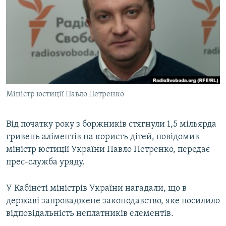
КИТАЙ.ВИКЛИКИ
МУЛЬТИМЕДІА
ФОТО
СПЕЦПРОЄКТИ
ПОДКАСТИ
Міністр юстиції Павло Петренко
КРИМ РЕАЛІЇ
РУС
Від початку року з боржників стягнули 1,5 мільярда
гривень аліментів на користь дітей, повідомив
УКР
міністр юстиції України Павло Петренко, передає
КТАТ
прес-служба уряду.
ДОЛУЧАЙСЯ!
У Кабінеті міністрів України нагадали, що в
державі запроваджене законодавство, яке посилило
відповідальність неплатників елементів.