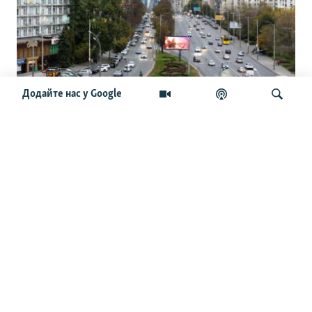
Додайте нас у Google
Ціни на пальне. Дефіцит чи
стабілізація? Чого очікувати
українцям у серпні
Шукати
ОСТАННІ НОВИНИ
15:09
Нідерланди не можуть надати Україні додаткові
перехоплювачі Patriot зі своїх запасів – Міноборони