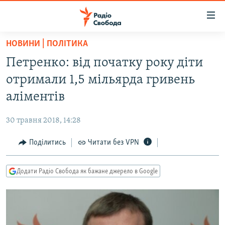
Доступність
посилання
Перейти
НОВИНИ | ПОЛІТИКА
до
РАДІО СВОБОДА – 70 РОКІВ
Петренко: від початку року діти
основного
ВСЕ ЗА ДОБУ
матеріалу
отримали 1,5 мільярда гривень
СТАТТІ
Перейти
аліментів
до
ВІЙНА
ПОЛІТИКА
основної
30 травня 2018, 14:28
РОСІЙСЬКА «ФІЛЬТРАЦІЯ»
ЕКОНОМІКА
навігації
Перейти
Поділитись
Читати без VPN
ДОНБАС.РЕАЛІЇ
СУСПІЛЬСТВО
до
КРИМ.РЕАЛІЇ
КУЛЬТУРА
пошуку
Додати Радіо Свобода як бажане джерело в Google
ТИ ЯК?
СПОРТ
СХЕМИ
УКРАЇНА
ПРИАЗОВ’Я
СВІТ