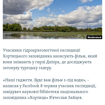
МУЛЬТИМЕДІА
ФОТО
СПЕЦПРОЄКТИ
ПОДКАСТИ
КРИМ РЕАЛІЇ
РУС
Учасники гідроархеологічної експедиції
Хортицького заповідника анонсують фільм, який
УКР
вони знімають у гирлі Дніпра, де досліджують
КТАТ
затонулу турецьку галеру.
ДОЛУЧАЙСЯ!
«Наші гаджети. Буде вам фільм з-під води», –
написав у Facebook 8 червня учасник експедиції,
завідувач наукової бібліотеки національного
заповідника «Хортиця» В’ячеслав Зайцев.