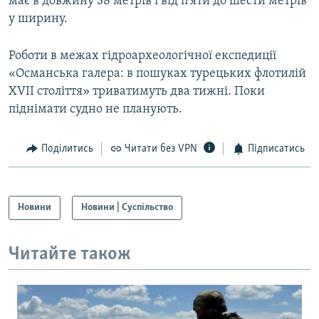
має в довжину 38 метрів і від п’яти до шести метрів
у ширину.
Роботи в межах гідроархеологічної експедиції
«Османська галера: в пошуках турецьких флотилій
XVII століття» триватимуть два тижні. Поки
піднімати судно не планують.
Поділитись
Читати без VPN
Підписатись
Новини
Новини | Суспільство
Читайте також