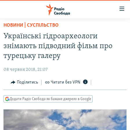
Доступність
посилання
Перейти
НОВИНИ | СУСПІЛЬСТВО
до
РАДІО СВОБОДА – 70 РОКІВ
Українські гідроархеологи
основного
ВСЕ ЗА ДОБУ
матеріалу
знімають підводний фільм про
СТАТТІ
Перейти
турецьку галеру
до
ВІЙНА
ПОЛІТИКА
основної
08 червня 2018, 21:07
РОСІЙСЬКА «ФІЛЬТРАЦІЯ»
ЕКОНОМІКА
навігації
Перейти
Поділитись
Читати без VPN
ДОНБАС.РЕАЛІЇ
СУСПІЛЬСТВО
до
КРИМ.РЕАЛІЇ
КУЛЬТУРА
пошуку
Додати Радіо Свобода як бажане джерело в Google
ТИ ЯК?
СПОРТ
СХЕМИ
УКРАЇНА
КИТАЙ.ВИКЛИКИ
СВІТ