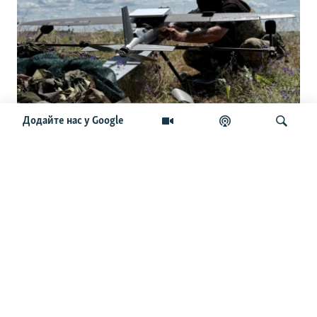
Додайте нас у Google
Українські командири приїхали до
США: розкрили сенаторам секрети
дронової війни
Шукати
ОСТАННІ НОВИНИ
21:40
Партія «Тиса» визначилася з кандидатурою нового
президента Угорщини