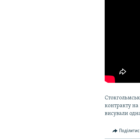
Стокгольмськ
контракту на 
висували одна
Поділитис