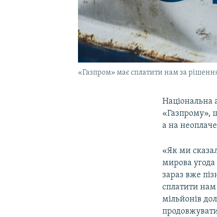
«Газпром» має сплатити нам за рішенням
Національна 
«Газпрому», 
а на неоплаче
«Як ми сказал
мирова угода
зараз вже пі
сплатити нам 
мільйонів дол
продовжувати