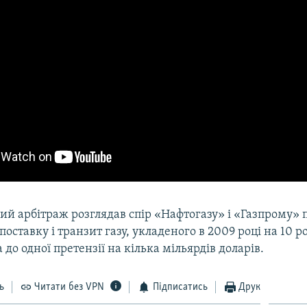
ий арбітраж розглядав спір «Нафтогазу» і «Газпрому» 
поставку і транзит газу, укладеного в 2009 році на 10 р
 до одної претензії на кілька мільярдів доларів.
ь
Читати без VPN
Підписатись
Друк