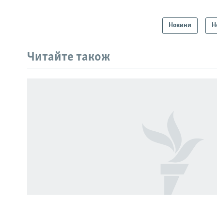
Новини
Н
КРИМ РЕАЛІЇ
РУС
Читайте також
УКР
КТАТ
ДОЛУЧАЙСЯ!
Усі сайти RFE/RL