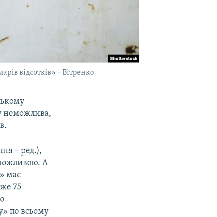
арів відсотків» – Вітренко
ському
у неможлива,
в.
ня – ред.),
можливою. А
» має
вже 75
мо
у» по всьому