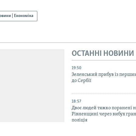
овини | Економіка
ОСТАННІ НОВИНИ
19:50
Зеленський прибув із перши
до Сербії
18:57
Двоє людей тяжко поранені 
Рівненщині через вибух гран
поліція
17:51