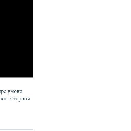
про умови
оків. Сторони