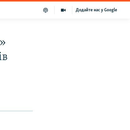
Додайте нас у Google
у»
ів