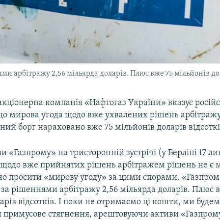
и арбітражу 2,56 мільярда доларів. Плюс вже 75 мільйонів дол
акціонерна компанія «Нафтогаз України» вказує росій
що мирова угода щодо вже ухвалених рішень арбітраж
ний борг нараховано вже 75 мільйонів доларів відсоткі
и «Газпрому» на тристоронній зустрічі (у Берліні 17 лип
 щодо вже прийнятих рішень арбітражем рішень не є 
зно просити «мирову угоду» за цими спорами. «Газпром
за рішеннями арбітражу 2,56 мільярда доларів. Плюс 
арів відсотків. І поки не отримаємо ці кошти, ми буде
 примусове стягнення, арештовуючи активи «Газпром