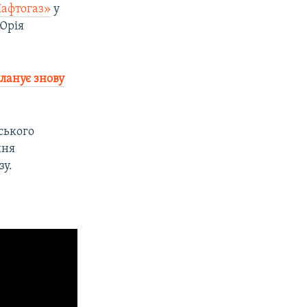
Нафтогаз»
у
 Юрія
ланує знову
ського
ння
зу.