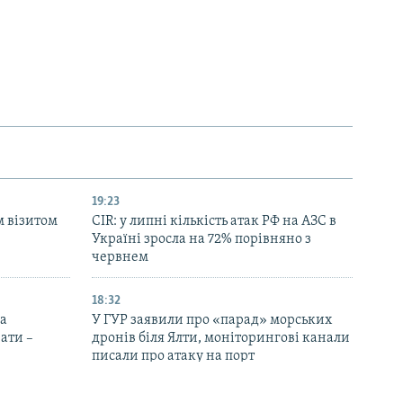
19:23
м візитом
CIR: у липні кількість атак РФ на АЗС в
Україні зросла на 72% порівняно з
червнем
18:32
на
У ГУР заявили про «парад» морських
ати –
дронів біля Ялти, моніторингові канали
писали про атаку на порт
17:08