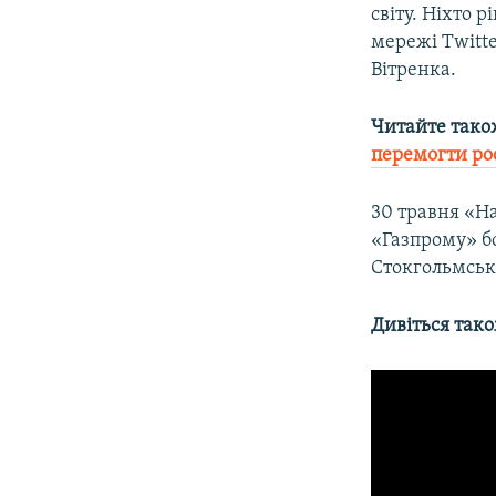
світу. Ніхто 
мережі Twitt
Вітренка.
Читайте тако
перемогти ро
30 травня «На
«Газпрому» бо
Стокгольмсько
Дивіться так