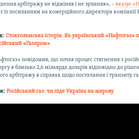
рішення арбітражу не відміняв і не зупиняв», –
вказує «
er із посиланням на комерційного директора компанії
ж:
Стокгольмська історія. Як український «Нафтогаз» п
сійський «Газпром»
фтогаз» повідомив, що почав процес стягнення з росій
ргу в близько 2,6 мільярда доларів відповідно до ріше
го арбітражу в справах щодо постачання і транзиту га
ож:
Російський газ: чи піде Україна на мирову