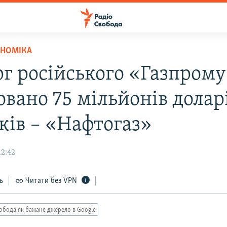
ОНОМІКА
рг російського «Газпром
овано 75 мільйонів долар
ків – «Нафтогаз»
12:42
ь
Читати без VPN
обода як бажане джерело в Google