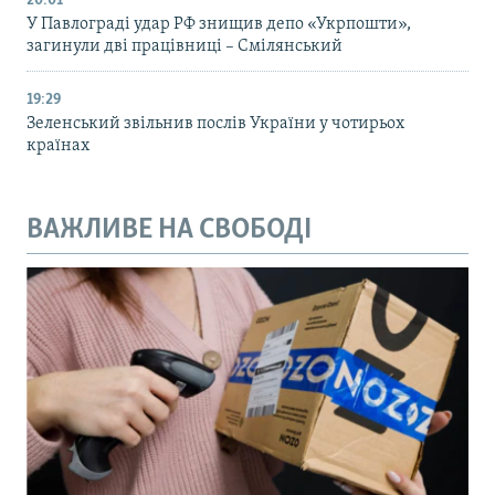
20:01
У Павлограді удар РФ знищив депо «Укрпошти»,
загинули дві працівниці – Смілянський
19:29
Зеленський звільнив послів України у чотирьох
країнах
ВАЖЛИВЕ НА СВОБОДІ