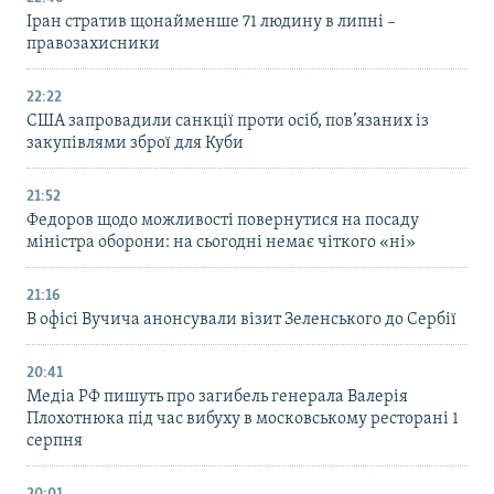
Іран стратив щонайменше 71 людину в липні –
правозахисники
22:22
США запровадили санкції проти осіб, пов’язаних із
закупівлями зброї для Куби
21:52
Федоров щодо можливості повернутися на посаду
міністра оборони: на сьогодні немає чіткого «ні»
21:16
В офісі Вучича анонсували візит Зеленського до Сербії
20:41
Медіа РФ пишуть про загибель генерала Валерія
Плохотнюка під час вибуху в московському ресторані 1
серпня