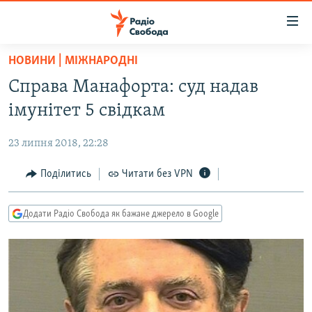
Доступність
посилання
Перейти
НОВИНИ | МІЖНАРОДНІ
до
РАДІО СВОБОДА – 70 РОКІВ
Справа Манафорта: суд надав
основного
ВСЕ ЗА ДОБУ
матеріалу
імунітет 5 свідкам
СТАТТІ
Перейти
до
23 липня 2018, 22:28
ВІЙНА
ПОЛІТИКА
основної
РОСІЙСЬКА «ФІЛЬТРАЦІЯ»
Поділитись
Читати без VPN
ЕКОНОМІКА
навігації
Перейти
ДОНБАС.РЕАЛІЇ
СУСПІЛЬСТВО
до
Додати Радіо Свобода як бажане джерело в Google
КРИМ.РЕАЛІЇ
КУЛЬТУРА
пошуку
ТИ ЯК?
СПОРТ
СХЕМИ
УКРАЇНА
КИТАЙ.ВИКЛИКИ
СВІТ