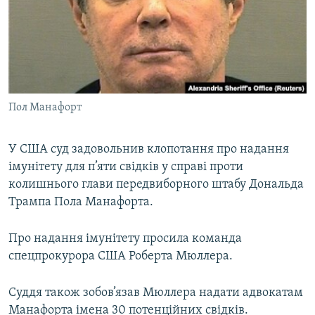
МУЛЬТИМЕДІА
ФОТО
СПЕЦПРОЄКТИ
ПОДКАСТИ
Пол Манафорт
КРИМ РЕАЛІЇ
РУС
У США суд задовольнив клопотання про надання
імунітету для п’яти свідків у справі проти
УКР
колишнього глави передвиборного штабу Дональда
КТАТ
Трампа Пола Манафорта.
ДОЛУЧАЙСЯ!
Про надання імунітету просила команда
спецпрокурора США Роберта Мюллера.
Суддя також зобов’язав Мюллера надати адвокатам
Манафорта імена 30 потенційних свідків.