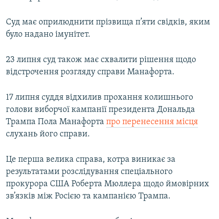
Усі сайти RFE/RL
Суд має оприлюднити прізвища п’яти свідків, яким
було надано імунітет.
23 липня суд також має схвалити рішення щодо
відстрочення розгляду справи Манафорта.
17 липня суддя відхилив прохання колишнього
голови виборчої кампанії президента Дональда
Трампа Пола Манафорта
про перенесення місця
слухань його справи.
Це перша велика справа, котра виникає за
результатами розслідування спеціального
прокурора США Роберта Мюллера щодо ймовірних
зв’язків між Росією та кампанією Трампа.