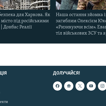
езпека для Харкова. Як
Наша остання зйомка і
 місто під російськими
загиблим Олексієм Юк
| Донбас Реалії
«Ризикуючи всім». Ева
тіл військових ЗСУ та а
ЦІЯ
ДОЛУЧАЙСЯ!
с
пекти