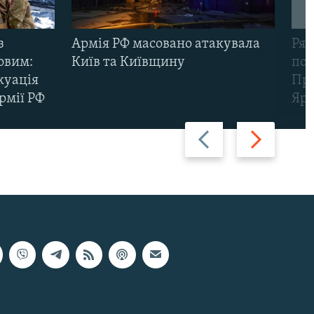
з
Армія РФ масовано атакувала
Рят
овим:
Київ та Київщину
пов
куація
Про
рмії РФ
Яр
Назад
Вперед