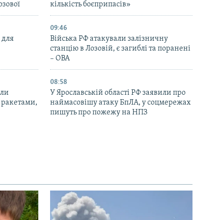
озової
кількість боєприпасів»
09:46
 для
Війська РФ атакували залізничну
станцію в Лозовій, є загиблі та поранені
– ОВА
08:58
али
У Ярославській області РФ заявили про
 ракетами,
наймасовішу атаку БпЛА, у соцмережах
пишуть про пожежу на НПЗ