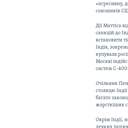
«агресивну, д
союзників СШ
Дії Маттіса в
санкцій до Ін
встановити ті
Індія, зокре
купувала росі
Москві індій
систем С-400
Очільник Пен
столицю Індії
багато закон
жорсткіших са
Окрім Індії, 
деяких інших