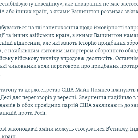
естабілізуючу поведінку», але покарання не має застос
А або інших країн, з якими Вашингтон розвиває зв’яз
ідбуваються на тлі занепокоєння щодо ймовірності зап
дії та інших азійських країн, з якими Вашингтон нама
сніші відносини, але які мають історію придбання зброї 
ма, є найбільшим світовим імпортером оборонного обла
йську військову техніку впродовж десятиліть. Останні
ські чиновники вели переговори про придбання проти
.
тагону та держсекретар США Майк Помпео планують в
 Делі для переговорів у вересні. Звернення надійшло в 
одавців із обох провідних партій США закликають до 
нкцій проти Росії.
нові законодавчі зміни можуть стосуватися В’єтнаму, Інд
 країн.