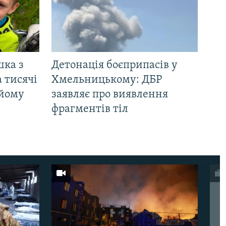
шка з
Детонація боєприпасів у
 тисячі
Хмельницькому: ДБР
 йому
заявляє про виявлення
фрагментів тіл