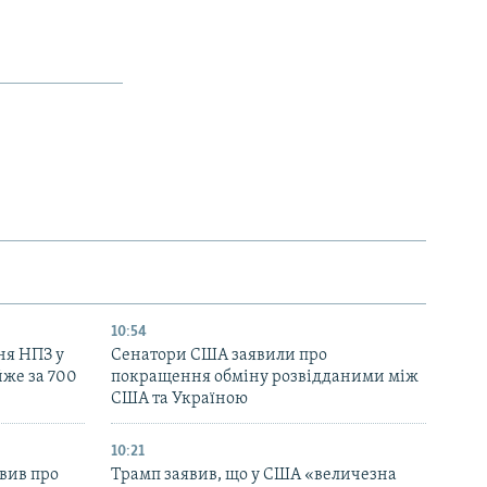
10:54
ня НПЗ у
Сенатори США заявили про
йже за 700
покращення обміну розвідданими між
США та Україною
10:21
вив про
Трамп заявив, що у США «величезна