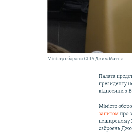
Міністр оборони США Джим Маттіс
Палата предст
президенту не
відносини з В
Міністр обо
запитом
про з
поширеному 2
озброєнь Джо