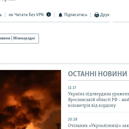
ь
Читати без VPN
Підписатись
Друк
овини | Міжнародні
ОСТАННІ НОВИНИ
11:17
Україна підтвердила уражен
Ярославській області РФ – ма
кілометрів від кордону
10:28
Очільник «Укрзалізниці» зая