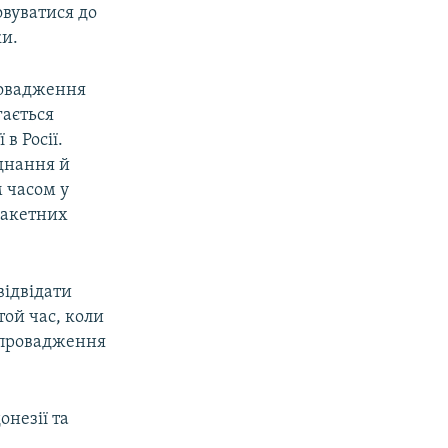
овуватися до
ки.
ровадження
гається
в Росії.
днання й
м часом у
ракетних
ідвідати
той час, коли
запровадження
онезії та