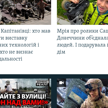
 Капітанівці: хто мав
Мрія про ролики Са
ти виставку
Донеччини об’єднала
их технологій і
людей. І подарувала
хто не визнає
дім
дальності