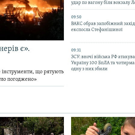
удар по вагону біля вокзалу Л
09:50
ВАКС обрав запобіжний захід
експосла Стефанішиної
ерів є».
09:31
ЗСУ: вночі війська РФ атакув
Україну 100 БпЛА та чотирма
одну з них збили
 інструменти, що рятують
уло погоджено»