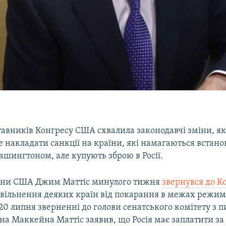
авників Конгресу США схвалила законодавчі зміни, як
 накладати санкції на країни, які намагаються встано
ашингтоном, але купують зброю в Росії.
рони США Джим Маттіс минулого тижня
звернувся до Ко
вільнення деяких країн від покарання в межах режим
0 липня зверненні до голови сенатського комітету з п
на Маккейна Маттіс заявив, що Росія має заплатити за