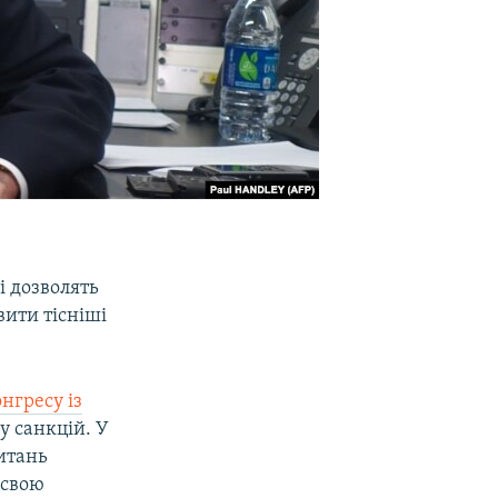
і дозволять
вити тісніші
нгресу із
у санкцій. У
итань
 свою