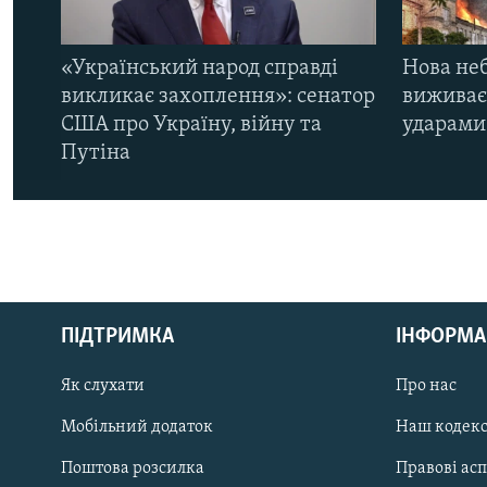
«Український народ справді
Нова неб
викликає захоплення»: сенатор
виживає
США про Україну, війну та
ударами 
Путіна
КРИМ РЕАЛІЇ
РУС
ПІДТРИМКА
ІНФОРМА
УКР
КТАТ
Як слухати
Про нас
Мобільний додаток
Наш кодек
ДОЛУЧАЙСЯ!
Поштова розсилка
Правові ас