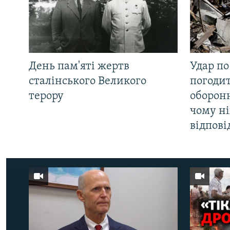
День пам'яті жертв
Удар по
сталінського Великого
погоди
терору
оборонн
чому ні
відпові