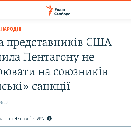
ЖНАРОДНІ
а представників США
лила Пентагону не
ювати на союзників
ські» санкції
06:24
ь
Читати без VPN