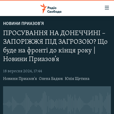
Доступність
посилання
Перейти
НОВИНИ ПРИАЗОВ’Я
до
РАДІО СВОБОДА – 70 РОКІВ
ПРОСУВАННЯ НА ДОНЕЧЧИНІ –
основного
ВСЕ ЗА ДОБУ
матеріалу
ЗАПОРІЖЖЯ ПІД ЗАГРОЗОЮ? Що
СТАТТІ
Перейти
буде на фронті до кінця року |
до
ВІЙНА
ПОЛІТИКА
основної
Новини Приазов’я
РОСІЙСЬКА «ФІЛЬТРАЦІЯ»
ЕКОНОМІКА
навігації
Перейти
18 вересня 2024, 17:44
ДОНБАС.РЕАЛІЇ
СУСПІЛЬСТВО
до
Новини Приазов’я
Олена Бадюк
Юлія Щетина
КРИМ.РЕАЛІЇ
КУЛЬТУРА
пошуку
ТИ ЯК?
СПОРТ
СХЕМИ
УКРАЇНА
No media source currently available
КИТАЙ.ВИКЛИКИ
СВІТ