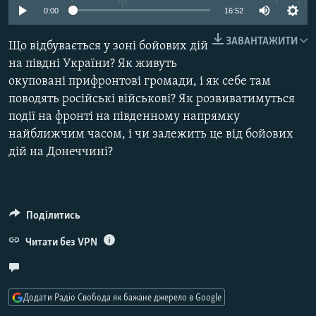
0:00
16:52
МУЛЬТИМЕДІА
ФОТО
ЗАВАНТАЖИТИ
Що відбувається у зоні бойових дій
на півдні України? Як живуть
СПЕЦПРОЄКТИ
окуповані прифронтові громади, і як себе там
ПОДКАСТИ
поводять російські військові? Як розвиватимуться
події на фронті на південному напрямку
КРИМ РЕАЛІЇ
найближчим часом, і чи залежить це від бойових
РУС
дій на Донеччині?
УКР
КТАТ
Поділитись
ДОЛУЧАЙСЯ!
Читати без VPN
Додати Радіо Свобода як бажане джерело в Google