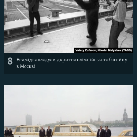
8
Ведмідь аплодує відкриттю олімпійського басейну
в Москві