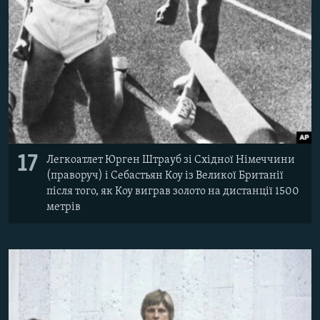
17
Легкоатлет Юрген Штрауб зі Східної Німеччини
(праворуч) і Себастьян Коу із Великої Британії
після того, як Коу виграв золото на дистанції 1500
метрів