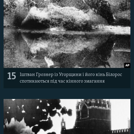
15
Іштван Грознер із Угорщини і його кінь Білорос
спотикаються під час кінного змагання