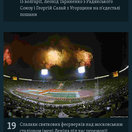
із Болгарії, Леонід Тараненко з Радянського
Союзу і Георгій Салай з Угорщини на п'єдесталі
пошани
19
Спалахи святкових феєрверків над московським
стадіоном імені Леніна під час церемонії