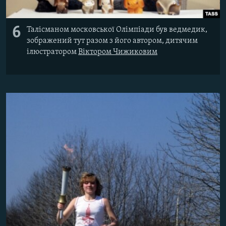
6
Талісманом московської Олімпіади був ведмедик,
зображений тут разом з його автором, дитячим
ілюстратором
Віктором Чижиковим