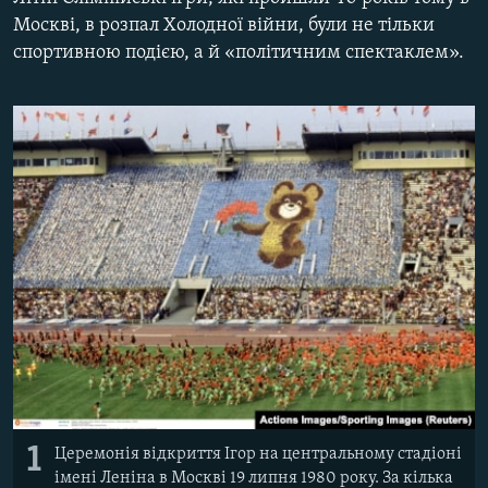
КИТАЙ.ВИКЛИКИ
Москві, в розпал Холодної війни, були не тільки
спортивною подією, а й «політичним спектаклем».
МУЛЬТИМЕДІА
ФОТО
СПЕЦПРОЄКТИ
ПОДКАСТИ
КРИМ РЕАЛІЇ
РУС
УКР
КТАТ
ДОЛУЧАЙСЯ!
1
Церемонія відкриття Ігор на центральному стадіоні
імені Леніна в Москві 19 липня 1980 року. За кілька