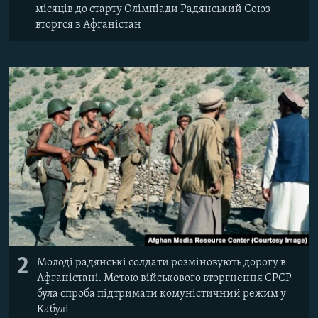
місяців до старту Олімпіади Радянський Союз
вторгся в Афганістан
Усі сайти RFE/RL
2
Молоді радянські солдати розміновують дорогу в
Афганістані. Метою військового вторгнення СРСР
була спроба підтримати комуністичний режим у
Кабулі