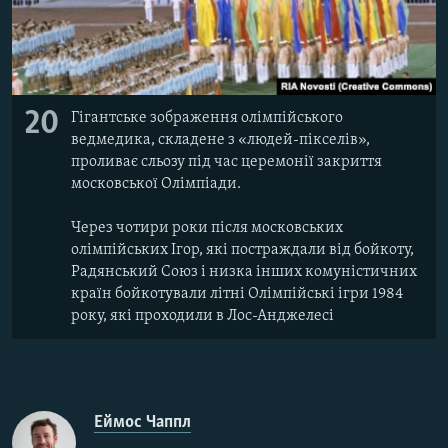
20
Гігантське зображення олімпійського
ведмедика, складене з «людей-пікселів»,
проливає сльозу під час церемонії закриття
московської Олімпіади.
Через чотири роки після московських
олімпійських Ігор, які постраждали від бойкоту,
Радянський Союз і низка інших комуністичних
країн бойкотували літні Олімпійські ігри 1984
року, які проходили в Лос-Анджелесі
Еймос Чаппл