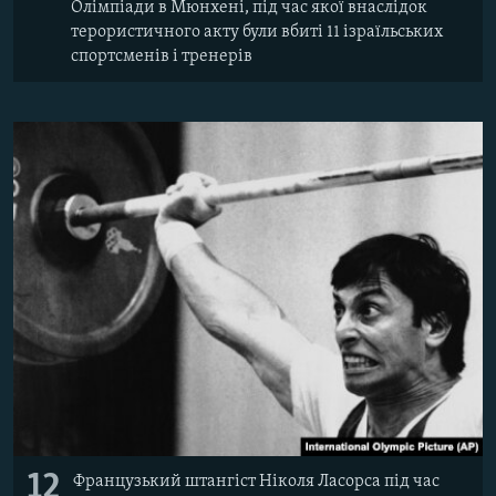
Олімпіади в Мюнхені, під час якої внаслідок
терористичного акту були вбиті 11 ізраїльських
спортсменів і тренерів
12
Французький штангіст Ніколя Ласорса під час