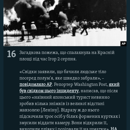
16
Загадкова пожежа, що спалахнула на Красній
площі під час Ігор 2 серпня.
«Свідки заявили, що бачили людське тіло
посеред полум'я, яке швидко забрали», –
повідомляло AP
. Репортер Washington Post,
який
був свідком цього інциденту
, написав, що після
цього «наївний японський турист невинно
зробив кілька знімків із великої відстані
мавзолею [Леніну]. Відразу ж до нього
підскочили троє осіб у білих формених куртках і
змусили віддати камеру. Вони відкрили її,
вихопили плівку і розірвали її на шматки».
НА