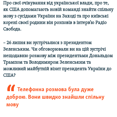
Про свої очікування від української влади, про те,
Усі сайти RFE/RL
як США допомагають новій команді знайти спільну
мову з сусідами України на Заході та про київські
корені своєї родини він розповів в інтерв’ю Радіо
Свобода.
–
26 липня ви зустрічалися з президентом
Зеленським. Чи обговорювали ви на цій зустрічі
нещодавню розмову між президентами Дональдом
Трампом та Володимиром Зеленським та
можливий майбутній візит президента України до
США?
Телефонна розмова була дуже
доброю. Вони швидко знайшли спільну
мову