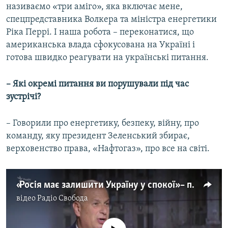
називаємо «три аміго», яка включає мене,
спецпредставника Волкера та міністра енергетики
Ріка Перрі. І наша робота – переконатися, що
американська влада сфокусована на Україні і
готова швидко реагувати на українські питання.
–
Які окремі питання ви порушували під час
зустрічі?
– Говорили про енергетику, безпеку, війну, про
команду, яку президент Зеленський збирає,
верховенство права, «Нафтогаз», про все на світі.
«Росія має залишити Україну у спокої» – посол США в ЄС Гордон Сондланд
відео
Радіо Свобода
No media source currently available