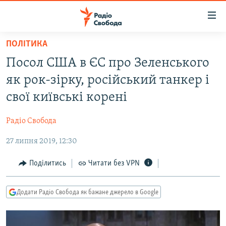
Доступність
посилання
Перейти
ПОЛІТИКА
до
РАДІО СВОБОДА – 70 РОКІВ
Посол США в ЄС про Зеленського
основного
ВСЕ ЗА ДОБУ
матеріалу
як рок-зірку, російський танкер і
СТАТТІ
Перейти
свої київські корені
до
ВІЙНА
ПОЛІТИКА
основної
Радіо Свобода
РОСІЙСЬКА «ФІЛЬТРАЦІЯ»
ЕКОНОМІКА
навігації
Перейти
27 липня 2019, 12:30
ДОНБАС.РЕАЛІЇ
СУСПІЛЬСТВО
до
КРИМ.РЕАЛІЇ
КУЛЬТУРА
Поділитись
Читати без VPN
пошуку
ТИ ЯК?
СПОРТ
Додати Радіо Свобода як бажане джерело в Google
СХЕМИ
УКРАЇНА
КИТАЙ.ВИКЛИКИ
СВІТ