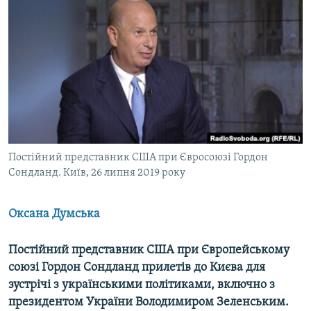
МУЛЬТИМЕДІА
ФОТО
СПЕЦПРОЄКТИ
ПОДКАСТИ
КРИМ РЕАЛІЇ
РУС
Постійний представник США при Євросоюзі Гордон
УКР
Сондланд. Київ, 26 липня 2019 року
КТАТ
Оксана Думська
ДОЛУЧАЙСЯ!
Постійний представник США при Європейському
союзі Гордон Сондланд прилетів до Києва для
зустрічі з українськими політиками, включно з
президентом України Володимиром Зеленським.