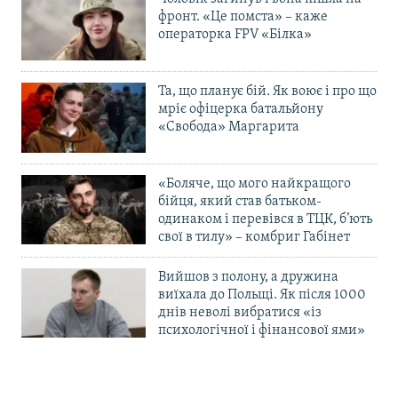
фронт. «Це помста» – каже
операторка FPV «Білка»
Та, що планує бій. Як воює і про що
мріє офіцерка батальйону
«Свобода» Маргарита
«Боляче, що мого найкращого
бійця, який став батьком-
одинаком і перевівся в ТЦК, б’ють
свої в тилу» – комбриг Габінет
Вийшов з полону, а дружина
виїхала до Польщі. Як після 1000
днів неволі вибратися «із
психологічної і фінансової ями»