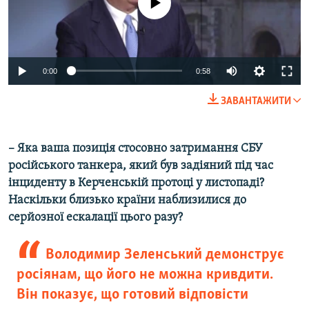
0:00
0:58
ЗАВАНТАЖИТИ
–
Яка ваша позиція стосовно затримання СБУ
російського танкера, який був задіяний під час
інциденту в Керченській протоці у листопаді?
Наскільки близько країни наблизилися до
серйозної ескалації цього разу?
Володимир Зеленський демонструє
росіянам, що його не можна кривдити.
Він показує, що готовий відповісти