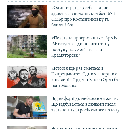
«Один стріляє в себе, а двоє
здаються в полон»: комбат 157-ї
ОМБр про Костянтинівку та
ближні бої
«Повільне прогризання». Армія
РФ готується до нового етапу
наступу на Слов’янськ та
Краматорськ?
«Історія ще раз сміється з
Навроцького». Одним з перших
кавалерів Ордена Білого Орла був
Іван Мазепа
Від ейфорії до небажання жити.
Що відбувається з людьми після
звільнення із російського полону
Чоловік загинув і вона пішла на