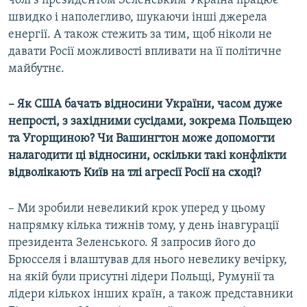
чолі з президентом Зеленським Україна працює
швидко і наполегливо, шукаючи інші джерела
енергії. А також стежить за тим, щоб ніколи не
давати Росії можливості впливати на її політичне
майбутнє.
–
Як США бачать відносини України, часом дуже
непрості, з західними сусідами, зокрема Польщею
та Угорщиною? Чи Вашингтон може допомогти
налагодити ці відносини, оскільки такі конфлікти
відволікають Київ на тлі агресії Росії на сході?
– Ми зробили невеликий крок уперед у цьому
напрямку кілька тижнів тому, у день інавгурації
президента Зеленського. Я запросив його до
Брюсселя і влаштував для нього невелику вечірку,
на якій були присутні лідери Польщі, Румунії та
лідери кількох інших країн, а також представники