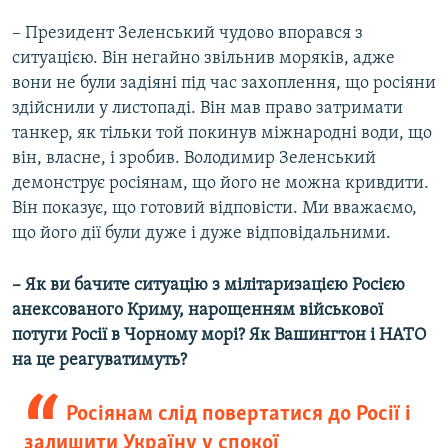
– Президент Зеленський чудово впорався з
ситуацією. Він негайно звільнив моряків, адже
вони не були задіяні під час захоплення, що росіяни
здійснили у листопаді. Він мав право затримати
танкер, як тільки той покинув міжнародні води, що
він, власне, і зробив. Володимир Зеленський
демонструє росіянам, що його не можна кривдити.
Він показує, що готовий відповісти. Ми вважаємо,
що його дії були дуже і дуже відповідальними.
–
Як ви бачите ситуацію з мілітаризацією Росією
анексованого Криму, нарощенням військової
потуги Росії в Чорному морі? Як Вашингтон і НАТО
на це реагуватимуть?
Росіянам слід повертатися до Росії і
залишити Україну у спокої