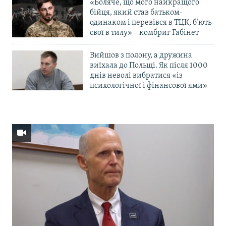
«Боляче, що мого найкращого
бійця, який став батьком-
одинаком і перевівся в ТЦК, б’ють
свої в тилу» – комбриг Габінет
Вийшов з полону, а дружина
виїхала до Польщі. Як після 1000
днів неволі вибратися «із
психологічної і фінансової ями»