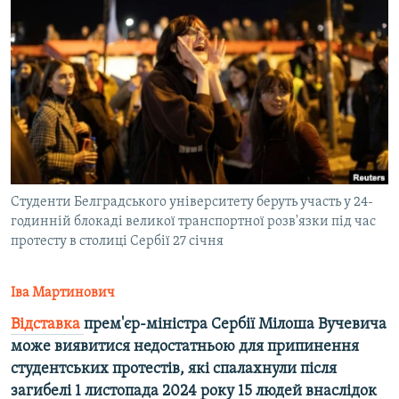
КИТАЙ.ВИКЛИКИ
МУЛЬТИМЕДІА
ФОТО
СПЕЦПРОЄКТИ
ПОДКАСТИ
КРИМ РЕАЛІЇ
Студенти Белградського університету беруть участь у 24-
РУС
годинній блокаді великої транспортної розв'язки під час
протесту в столиці Сербії 27 січня
УКР
КТАТ
Іва Мартинович
Відставка
прем'єр-міністра Сербії Мілоша Вучевича
ДОЛУЧАЙСЯ!
може виявитися недостатньою для припинення
студентських протестів, які спалахнули після
загибелі 1 листопада 2024 року 15 людей внаслідок