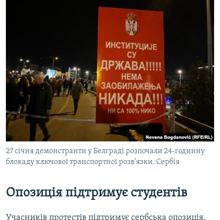
27 січня демонстранти у Белграді розпочали 24-годинну
блокаду ключової транспортної розв’язки. Сербія
Опозиція підтримує студентів
Учасників протестів підтримує сербська опозиція.