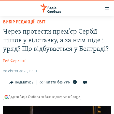
Доступність
посилання
Перейти
ВИБІР РЕДАКЦІЇ: СВІТ
до
РАДІО СВОБОДА – 70 РОКІВ
Через протести прем'єр Сербії
основного
ВСЕ ЗА ДОБУ
матеріалу
пішов у відставку, а за ним піде і
СТАТТІ
Перейти
уряд? Що відбувається у Белграді?
до
ВІЙНА
ПОЛІТИКА
основної
Рей Ферлонґ
РОСІЙСЬКА «ФІЛЬТРАЦІЯ»
ЕКОНОМІКА
навігації
Перейти
28 січня 2025, 19:31
ДОНБАС.РЕАЛІЇ
СУСПІЛЬСТВО
до
КРИМ.РЕАЛІЇ
КУЛЬТУРА
Поділитись
Читати без VPN
пошуку
ТИ ЯК?
СПОРТ
Додати Радіо Свобода як бажане джерело в Google
СХЕМИ
УКРАЇНА
ПРИАЗОВ’Я
СВІТ