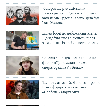
«Історія ще раз сміється з
Навроцького». Одним з перших
кавалерів Ордена Білого Орла був
Іван Мазепа
Від ейфорії до небажання жити.
Що відбувається з людьми після
звільнення із російського полону
Чоловік загинув і вона пішла на
фронт. «Це помста» – каже
операторка FPV «Білка»
Та, що планує бій. Як воює і про що
мріє офіцерка батальйону
«Свобода» Маргарита