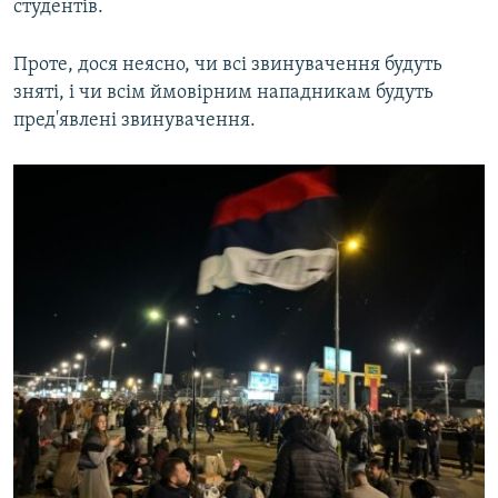
студентів.
Проте, дося неясно, чи всі звинувачення будуть
зняті, і чи всім ймовірним нападникам будуть
пред'явлені звинувачення.