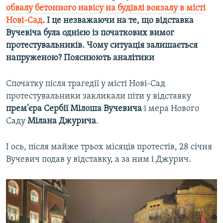
обвалу бетонного навісу на будівлі вокзалу в місті
Нові-Сад
. І це незважаючи на те, що відставка
Усі сайти RFE/RL
Вучевіча була однією із початкових вимог
протестувальників. Чому ситуація залишається
напруженою? Пояснюють аналітики
Спочатку після трагедії у місті Нові-Сад
протестувальники закликали піти у відставку
прем'єра Сербії Мілоша Вучевича
і мера Нового
Саду
Мілана Джурича
.
І ось, після майже трьох місяців протестів, 28 січня
Вучевич подав у відставку, а за ним і Джурич.