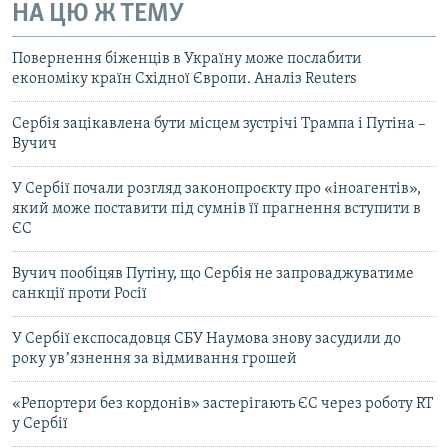
НА ЦЮ Ж ТЕМУ
Повернення біженців в Україну може послабити
економіку країн Східної Європи. Аналіз Reuters
Сербія зацікавлена ​​бути місцем зустрічі Трампа і Путіна –
Вучич
У Сербії почали розгляд законопроєкту про «іноагентів»,
який може поставити під сумнів її прагнення вступити в
ЄС
Вучич пообіцяв Путіну, що Сербія не запроваджуватиме
санкції проти Росії
У Сербії експосадовця СБУ Наумова знову засудили до
року увʼязнення за відмивання грошей
«Репортери без кордонів» застерігають ЄС через роботу RT
у Сербії