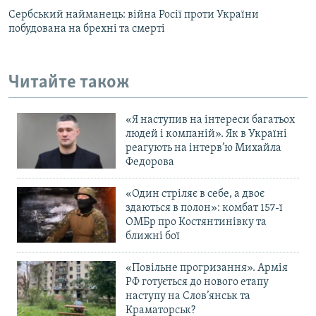
Сербський найманець: війна Росії проти України
побудована на брехні та смерті
Читайте також
«Я наступив на інтереси багатьох
людей і компаній». Як в Україні
реагують на інтерв’ю Михайла
Федорова
«Один стріляє в себе, а двоє
здаються в полон»: комбат 157-ї
ОМБр про Костянтинівку та
ближні бої
«Повільне прогризання». Армія
РФ готується до нового етапу
наступу на Слов’янськ та
Краматорськ?