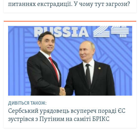
питаннях екстрадиції. У чому тут загрози?
ДИВІТЬСЯ ТАКОЖ:
Сербський урядовець всупереч пораді ЄС
зустрівся з Путіним на саміті БРІКС