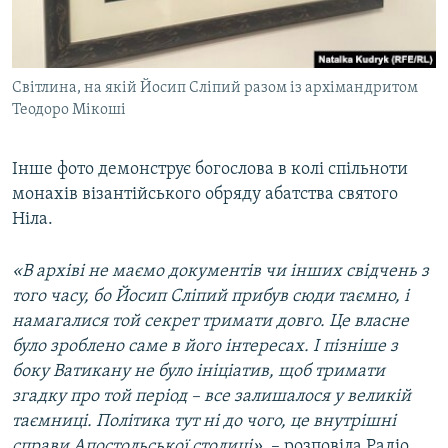
Світлина, на якій Йосип Сліпий разом із архімандритом
Теодоро Мікоші
Інше фото демонструє богослова в колі спільноти
монахів візантійського обряду абатства святого
Ніла.
«В архіві не маємо документів чи інших свідчень з
того часу, бо Йосип Сліпий прибув сюди таємно, і
намагалися той секрет тримати довго. Це власне
було зроблено саме в його інтересах. І пізніше з
боку Ватикану не було ініціатив, щоб тримати
згадку про той період – все залишалося у великій
таємниці. Політика тут ні до чого, це внутрішні
справи Апостольської столиці»
, – розповіла Радіо