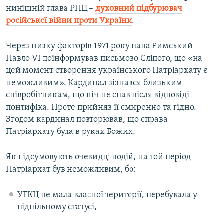
нинішній глава РПЦ –
духовний підбурювач
російської війни проти України
.
Через низку факторів 1971 року папа Римський
Павло VI поінформував письмово Сліпого, що «на
цей момент створення українського Патріархату є
неможливим». Кардинал зізнався близьким
співробітникам, що ніч не спав після відповіді
понтифіка. Проте прийняв її смиренно та гідно.
Згодом кардинал повторював, що справа
Патріархату була в руках Божих.
Як підсумовують очевидці подій, на той період
Патріархат був неможливим, бо:
УГКЦ не мала власної території, перебувала у
підпільному статусі,