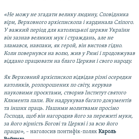
«Не можу не згадати велику людину, Сповідника
віри, Верховного архієпископа і кардинала Сліпого.
У важкий період для католицької церкви України
він зазнав великих мук і страждань, але не
зламався, навпаки, як герой, він вистояв гідно.
Коли повернувся на волю, жив у Римі і продовжував
віддано працювати на благо Церкви і свого народу.
Як Верховний архієпископ відвідав різні осередки
католиків, розпорошених по світу, керував
науковими проєктами, створив Інститут святого
Климента папи. Він надрукував багато документів
та інших праць. Нашими молитвами просімо
Господа, щоб він нагородив його за пережиті муки,
за його вірність Богові та Церкві і за всю його
працю»
, – наголосив понтифік-поляк
Кароль