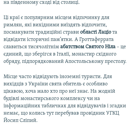
на південному сході від столиці.
Ці краї є популярним місцем відпочинку для
римлян, які вихідними виїздять відпочити,
посмакувати традиційні страви
області Лаціо
та
відвідати історичні пам’ятки. А Гроттаферрата
славиться тисячолітнім
абатством Святого Ніла
– це
єдиний, що зберігся в Італії, монастир східного
обряду, підпорядкований Апостольському престолу.
Місце часто відвідують іноземні туристи. Для
вихідців з України свята обитель є особливо
цікавою, хоча мало хто про неї знає. На жодній
будівлі монастирського комплексу чи на
інформаційних табличках для відвідувачів і згадки
немає, що колись тут перебував провідник УГКЦ
Йосип Сліпий.