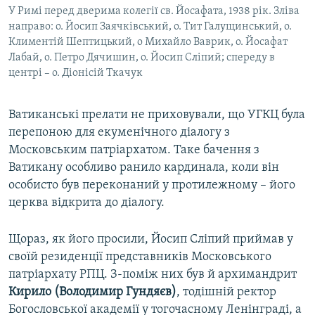
У Римі перед дверима колегії св. Йосафата, 1938 рік. Зліва
направо: о. Йосип Заячківський, о. Тит Галущинський, о.
Климентій Шептицький, о Михайло Ваврик, о. Йосафат
Лабай, о. Петро Дячишин, о. Йосип Сліпий; спереду в
центрі – о. Діонісій Ткачук
Ватиканські прелати не приховували, що УГКЦ була
перепоною для екуменічного діалогу з
Московським патріархатом. Таке бачення з
Ватикану особливо ранило кардинала, коли він
особисто був переконаний у протилежному – його
церква відкрита до діалогу.
Щораз, як його просили, Йосип Сліпий приймав у
своїй резиденції представників Московського
патріархату РПЦ. З-поміж них був й архимандрит
Кирило (Володимир Гундяєв)
, тодішній ректор
Богословської академії у тогочасному Ленінграді, а