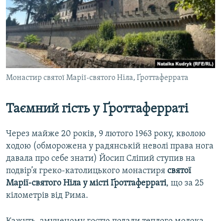
Монастир святої Марії-святого Ніла, Ґроттаферрата
Таємний гість у Ґроттаферраті
Через майже 20 років, 9 лютого 1963 року, кволою
ходою (обморожена у радянській неволі права нога
давала про себе знати) Йосип Сліпий ступив на
подвір’я греко-католицького монастиря
святої
Марії-святого Ніла у місті Ґроттаферраті
, що за 25
кілометрів від Рима.