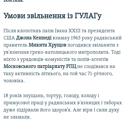
Войтила
.
Умови звільнення із ГУЛАГу
Після клопотань папи Івана XXIII та президента
США
Джона Кеннеді
взимку 1963 року радянський
правитель
Микита Хрущов
погодився звільнити з
ув'язнення греко-католицького митрополита. Тоді
ніхто з урядовців-комуністів та попів-агентів
Московського патріархату РПЦ
не сподівався на
таку активність літнього, на той час 71-річного,
чоловіка.
18 років знущань, тортур, голоду, холоду і
примусової праці у радянських в'язницях і таборах
дуже підірвали його здоров’я. Але віри і сили духу
не зламали.