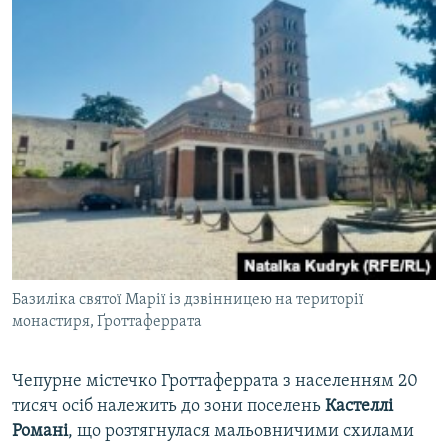
Базиліка святої Марії із дзвінницею на території
монастиря, Ґроттаферрата
Чепурне містечко Гроттаферрата з населенням 20
тисяч осіб належить до зони поселень
Кастеллі
Романі
, що розтягнулася мальовничими схилами