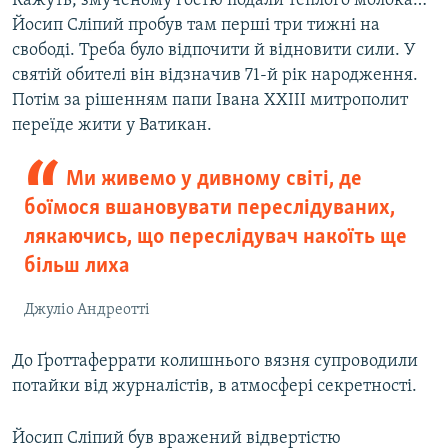
Кажуть, змученому гостю подали теплого молока…
Йосип Сліпий пробув там перші три тижні на
свободі. Треба було відпочити й відновити сили. У
святій обителі він відзначив 71-й рік народження.
Потім за рішенням папи Івана XXIII митрополит
переїде жити у Ватикан.
Ми живемо у дивному світі, де
боїмося вшановувати переслідуваних,
лякаючись, що переслідувач накоїть ще
більш лиха
Джуліо Андреотті
До Ґроттаферрати колишнього вязня супроводили
потайки від журналістів, в атмосфері секретності.
Йосип Сліпий був вражений відвертістю