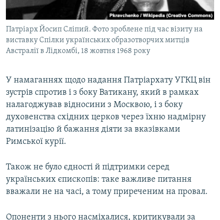
Патріарх Йосип Сліпий. Фото зроблене під час візиту на
виставку Спілки українських образотворчих митців
Австралії в Лідкомбі, 18 жовтня 1968 року
У намаганнях щодо надання Патріархату УГКЦ він
зустрів спротив і з боку Ватикану, який в рамках
налагоджував відносини з Москвою, і з боку
духовенства східних церков через їхню надмірну
латинізацію й бажання діяти за вказівками
Римської курії.
Також не було єдності й підтримки серед
українських єпископів: таке важливе питання
вважали не на часі, а тому приреченим на провал.
Опоненти з нього насміхалися, критикували за