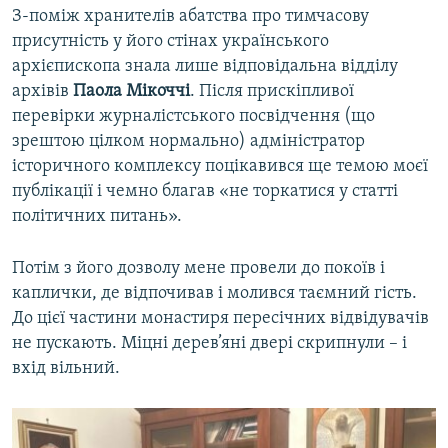
З-поміж хранителів абатства про тимчасову
присутність у його стінах українського
архієпископа знала лише відповідальна відділу
архівів
Паола Мікоччі
. Після прискіпливої
перевірки журналістського посвідчення (що
зрештою цілком нормально) адміністратор
історичного комплексу поцікавився ще темою моєї
публікації і чемно благав «не торкатися у статті
політичних питань».
Потім з його дозволу мене провели до покоїв і
каплички, де відпочивав і молився таємний гість.
До цієї частини монастиря пересічних відвідувачів
не пускають. Міцні дерев’яні двері скрипнули – і
вхід вільний.