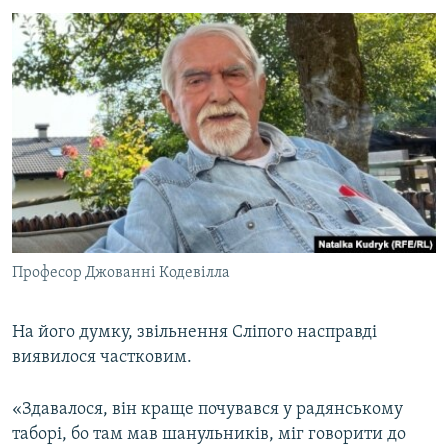
Професор Джованні Кодевілла
На його думку, звільнення Сліпого насправді
виявилося частковим.
«Здавалося, він краще почувався у радянському
таборі, бо там мав шанульників, міг говорити до