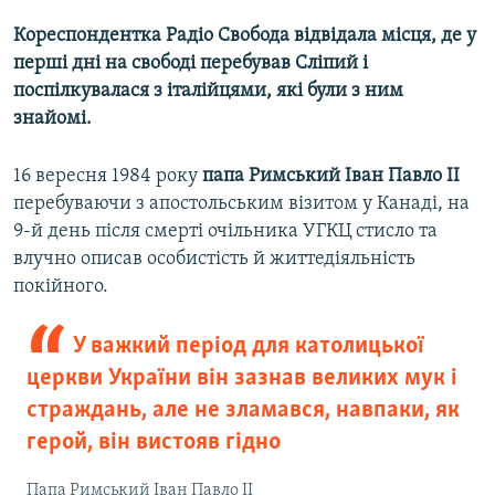
Кореспондентка Радіо Свобода відвідала місця, де у
перші дні на свободі перебував Сліпий і
поспілкувалася з італійцями, які були з ним
знайомі.
16 вересня 1984 року
папа Римський Іван Павло II
перебуваючи з апостольським візитом у Канаді, на
9-й день після смерті очільника УГКЦ стисло та
влучно описав особистість й життедіяльність
покійного.
У важкий період для католицької
церкви України він зазнав великих мук і
страждань, але не зламався, навпаки, як
герой, він вистояв гідно
Папа Римський Іван Павло II