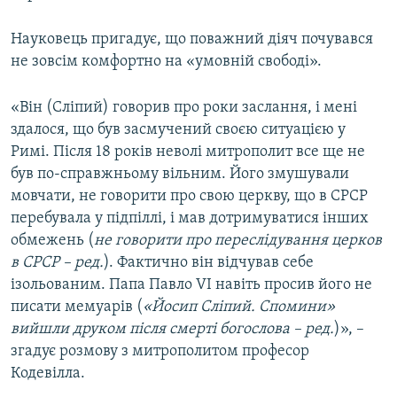
Науковець пригадує, що поважний діяч почувався
не зовсім комфортно на «умовній свободі».
«Він (Сліпий) говорив про роки заслання, і мені
здалося, що був засмучений своєю ситуацією у
Римі. Після 18 років неволі митрополит все ще не
був по-справжньому вільним. Його змушували
мовчати, не говорити про свою церкву, що в СРСР
перебувала у підпіллі, і мав дотримуватися інших
обмежень (
не говорити про переслідування церков
в СРСР – ред.
). Фактично він відчував себе
ізольованим. Папа Павло VI навіть просив його не
писати мемуарів (
«Йосип Сліпий. Спомини»
вийшли друком після смерті богослова – ред.
)», –
згадує розмову з митрополитом професор
Кодевілла.