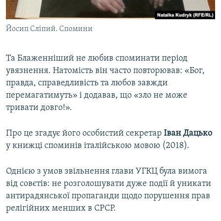
Йосип Сліпий. Спомини
Та Блаженніший не любив споминати період
увязнення. Натомість він часто повторював: «Бог,
правда, справедливість та любов завжди
перемагатимуть» і додавав, що «зло не може
тривати довго!».
Про це згадує його особистий секретар
Іван Дацько
у книжці споминів італійською мовою (2018).
Однією з умов звільнення глави УГКЦ була вимога
від совєтів: не розголошувати дуже події й уникати
антирадянської пропаганди щодо порушення прав
релігійних менших в СРСР.