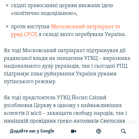
східні православні церкви вважали ідею
«політично недоцільною»,
проти виступав
Московський патріархат та
уряд СРСР
, в складі якого перебувала Україна.
Як тоді Московський патріархат підтримував дії
радянської влади на знищення УГКЦ – виразника
національного духу українців, так і сьогодні РПЦ
підтримує план руйнування України руками
путінського режиму.
Як тоді предстоятель УГКЦ Йосип Сліпий
уособлював Церкву в одному з найважливіших
аспектів її місії – захищати свободу народів, так і
нинішній провідник греко-католиків Святослав
Шевчук продовжує лінію попередника у боротьбі
Додайте нас у Google
українців за волю й незалежність. Як тоді (за