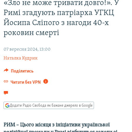
«Зло не може тривати довго!». У
МУЛЬТИМЕДІА
Римі згадують патріарха УГКЦ
ФОТО
Йосипа Сліпого з нагоди 40-х
СПЕЦПРОЄКТИ
роковин смерті
ПОДКАСТИ
07 вересня 2024, 13:00
КРИМ РЕАЛІЇ
Наталка Кудрик
РУС
УКР
Поділитись
КТАТ
Читати без VPN
ДОЛУЧАЙСЯ!
Додати Радіо Свобода як бажане джерело в Google
РИМ – Цього місяця з ініціативи української