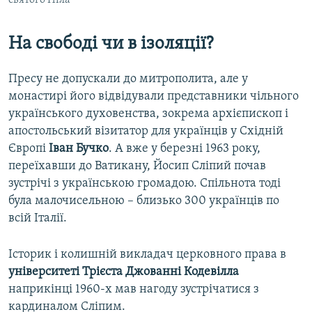
На свободі чи в ізоляції?
Пресу не допускали до митрополита, але у
монастирі його відвідували представники чільного
українського духовенства, зокрема архієпископ і
апостольський візитатор для українців у Східній
Європі
Іван Бучко
. А вже у березні 1963 року,
переїхавши до Ватикану, Йосип Сліпий почав
зустрічі з українською громадою. Спільнота тоді
була малочисельною – близько 300 українців по
всій Італії.
Історик і колишній викладач церковного права в
університеті Трієста Джованні Кодевілла
наприкінці 1960-х мав нагоду зустрічатися з
кардиналом Сліпим.