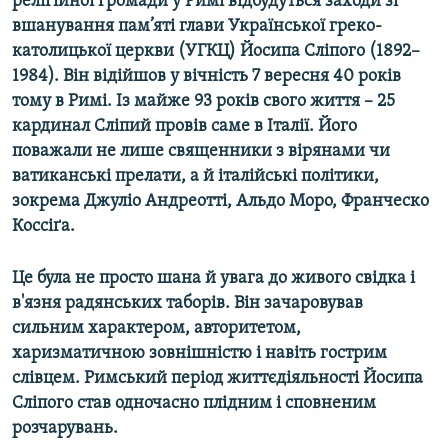
релігійної громади у Римі відбудуться заходи зі
Усі сайти RFE/RL
вшанування пам’яті глави Української греко-
католицької церкви (УГКЦ) Йосипа Сліпого (1892–
1984). Він відійшов у вічність 7 вересня 40 років
тому в Римі. Із майже 93 років свого життя – 25
кардинал Сліпий провів саме в Італії. Його
поважали не лише священники з вірянами чи
ватиканські прелати, а й італійські політики,
зокрема Джуліо Андреотті, Альдо Моро, Франческо
Коссіґа.
Це була не просто шана й увага до живого свідка і
в'язня радянських таборів. Він зачаровував
сильним характером, авторитетом,
харизматичною зовнішністю і навіть гострим
слівцем. Римський період життєдіяльності Йосипа
Сліпого став одночасно плідним і сповненим
розчарувань.