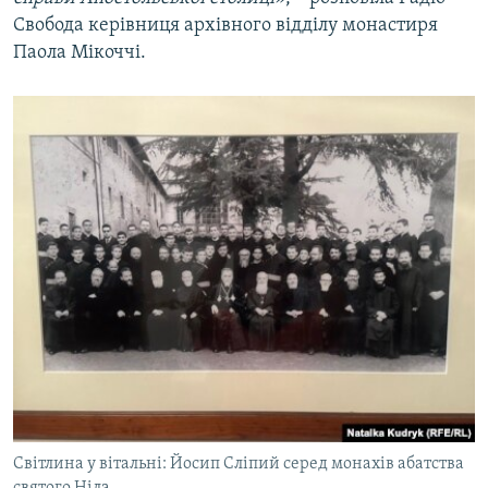
Свобода керівниця архівного відділу монастиря
Паола Мікоччі.
Світлина у вітальні: Йосип Сліпий серед монахів абатства
святого Ніла