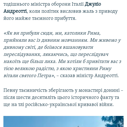
тодішнього міністра оборони Італії
Джуліо
Андреотті
, коли політик висловив жаль з приводу
його майже таємного прибуття.
«Як ви прибули сюди, ми, католики Рима,
прийняли вас із дивним мовчанням. Ми живемо у
дивному світі, де боїмося вшановувати
переслідуваних, лякаючись, що переслідувач
накоїть ще більш лиха. Ми хотіли б привітати вас з
тією великою радістю, з якою християни Риму
вітали святого Петра»
, – сказав міністр Андреотті.
Певну таємничість зберігають у монастирі донині –
після шести десятиліть цього історичного факту та
ще на тлі російсько-української кривавої війни.