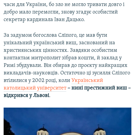
часи для України, бо зло не могло тривати довго і
добро мало перемогли, знову згадує особистий
секретар кардинала Іван Дацько.
За задумом богослова Сліпого, це мав бути
унікальний український виш, заснований на
християнських цінностях. Завдяки особистим
контактам митрополит зібрав кошти, й заклад у
Римі збудували. Він обирав до проєкту найкращих
викладачів-науковців. Остаточно ці зусилля Сліпого
втілилися у 2002 році, коли
Український
католицький університет
– нині престижний виш –
відкрився у Львові
.