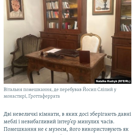
Вітальня помешкання, де перебував Йосип Сліпий у
монастирі, Ґроттаферрата
Дві невеличкі кімнати, в яких досі зберігають давні
меблі і невибагливий інтер’єр минулих часів.
Помешкання не є музеєм, його використовують як