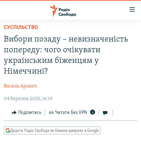
Доступність
посилання
Перейти
СУСПІЛЬСТВО
до
РАДІО СВОБОДА – 70 РОКІВ
Вибори позаду – невизначеність
основного
ВСЕ ЗА ДОБУ
матеріалу
попереду: чого очікувати
СТАТТІ
Перейти
українським біженцям у
до
ВІЙНА
ПОЛІТИКА
Німеччині?
основної
РОСІЙСЬКА «ФІЛЬТРАЦІЯ»
ЕКОНОМІКА
навігації
Василь Арович
Перейти
ДОНБАС.РЕАЛІЇ
СУСПІЛЬСТВО
до
04 березня 2025, 16:19
КРИМ.РЕАЛІЇ
КУЛЬТУРА
пошуку
ТИ ЯК?
Поділитись
Читати без VPN
СПОРТ
СХЕМИ
УКРАЇНА
Додати Радіо Свобода як бажане джерело в Google
КИТАЙ.ВИКЛИКИ
СВІТ