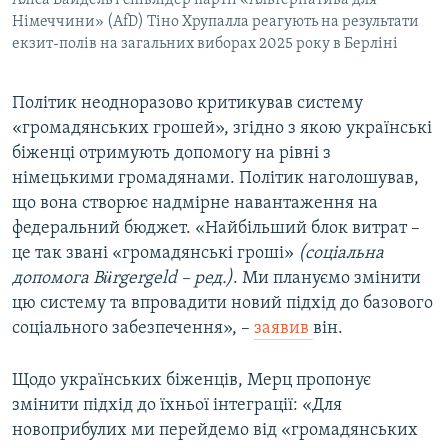
Німеччини» (AfD) Тіно Хрупалла реагують на результати
екзит-полів на загальних виборах 2025 року в Берліні
Політик неодноразово критикував систему
«громадянських грошей», згідно з якою українські
біженці отримують допомогу на рівні з
німецькими громадянами. Політик наголошував,
що вона створює надмірне навантаження на
федеральний бюджет. «Найбільший блок витрат –
це так звані «громадянські гроші»
(соціальна
допомога Bürgergeld – ред.)
. Ми плануємо змінити
цю систему та впровадити новий підхід до базового
соціального забезпечення», –
заявив
він.
Щодо українських біженців, Мерц пропонує
змінити підхід до їхньої інтеграції: «Для
новоприбулих ми перейдемо від «громадянських