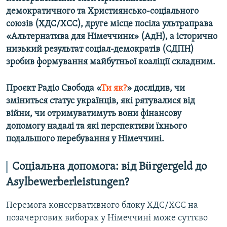
Усі сайти RFE/RL
демократичного та Християнсько-соціального
союзів (ХДС/ХСС), друге місце посіла ультраправа
«Альтернатива для Німеччини» (АдН), а історично
низький результат соціал-демократів (СДПН)
зробив формування майбутньої коаліції складним.
Проєкт Радіо Свобода «
Ти як?
» дослідив, чи
зміниться статус українців, які рятувалися від
війни, чи отримуватимуть вони фінансову
допомогу надалі та які перспективи їхнього
подальшого перебування у Німеччині.
Соціальна допомога: від Bürgergeld до
Asylbewerberleistungen?
Перемога консервативного блоку ХДС/ХСС на
позачергових виборах у Німеччині може суттєво