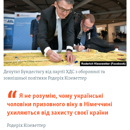
Депутат Бундестагу від партії ХДС з оборонної та
зовнішньої політики Родеріх Кізеветтер
Я не розумію, чому українські
чоловіки призовного віку в Німеччині
ухиляються від захисту своєї країни
Родеріх Кізеветтер