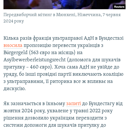
Передвиборчий мітинг в Мюнхені, Німеччина, 7 червня
2024 року
Кілька разів фракція ультраправої АдН в Бундестазі
вносила
пропозицію перевести українців з
Bürgergeld (563 євро на місяць) на
Asylbewerberleistungsrecht (допомога для шукачів
притулку – 460 євро). Хоча сама АдН не увійде до
уряду, бо інші провідні партії виключають коаліцію
з ультраправими, її риторика все ж впливає на
дискусію.
Як зазначається в їхньому
запиті
до Бундестагу від
жовтня 2024 року, ухвалене у травні 2022 року
рішення дозволило українцям переходити з
системи допомоги для шукачів притулку до