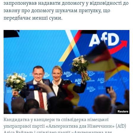
запропонував надавати допомогу у відповідності до
закону про допомогу шукачам притулку, що
передбачає менші суми.
Кандидатка у канцлери та співлідерка німецької
ультраправої партії «Альтернатива для Німеччини» (AfD)
Аліса Вайдель і співлідер партії «Альтернатива для