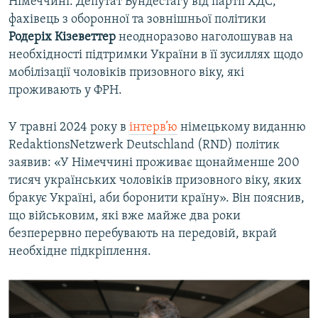
Німеччині. Депутат Бундестагу від партії ХДС,
фахівець з оборонної та зовнішньої політики
Родеріх Кізеветтер
неодноразово наголошував на
необхідності підтримки України в її зусиллях щодо
мобілізації чоловіків призовного віку, які
проживають у ФРН.
У травні 2024 року в
інтерв’ю
німецькому виданню
RedaktionsNetzwerk Deutschland (RND) політик
заявив: «У Німеччині проживає щонайменше 200
тисяч українських чоловіків призовного віку, яких
бракує Україні, аби боронити країну». Він пояснив,
що військовим, які вже майже два роки
безперервно перебувають на передовій, вкрай
необхідне підкріплення.