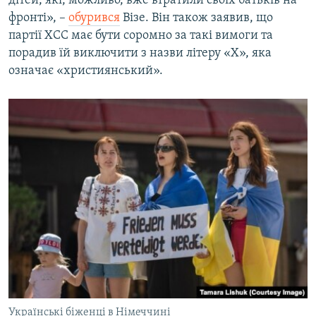
дітей, які, можливо, вже втратили своїх батьків на
фронті», –
обурився
Візе. Він також заявив, що
партії ХСС має бути соромно за такі вимоги та
порадив їй виключити з назви літеру «Х», яка
означає «християнський».
Українські біженці в Німеччині