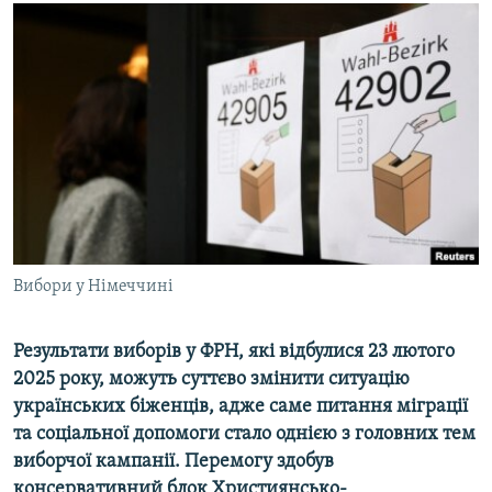
МУЛЬТИМЕДІА
ФОТО
СПЕЦПРОЄКТИ
ПОДКАСТИ
КРИМ РЕАЛІЇ
РУС
УКР
Вибори у Німеччині
КТАТ
Результати виборів у ФРН, які відбулися 23 лютого
ДОЛУЧАЙСЯ!
2025 року, можуть суттєво змінити ситуацію
українських біженців, адже саме питання міграції
та соціальної допомоги стало однією з головних тем
виборчої кампанії. Перемогу здобув
консервативний блок Християнсько-