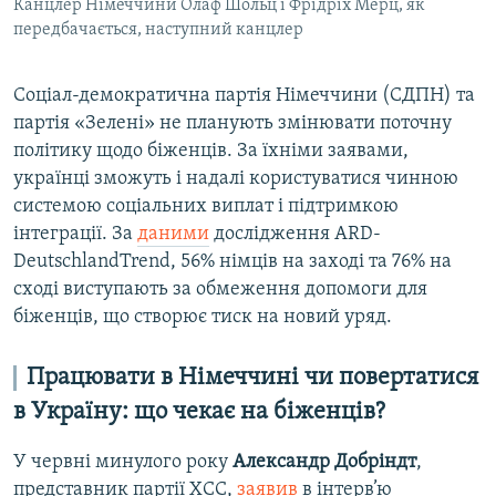
Канцлер Німеччини Олаф Шольц і Фрідріх Мерц, як
передбачається, наступний канцлер
Соціал-демократична партія Німеччини (СДПН) та
партія «Зелені» не планують змінювати поточну
політику щодо біженців. За їхніми заявами,
українці зможуть і надалі користуватися чинною
системою соціальних виплат і підтримкою
інтеграції. За
даними
дослідження ARD-
DeutschlandTrend, 56% німців на заході та 76% на
сході виступають за обмеження допомоги для
біженців, що створює тиск на новий уряд.
Працювати в Німеччині чи повертатися
в Україну: що чекає на біженців?
У червні минулого року
Александр Добріндт
,
представник партії ХСС,
заявив
в інтерв’ю