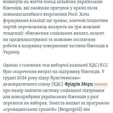
вплинути на життя понад мільйона українських
біженців, які знайшли притулок у країні після
повномасштабного вторгнення Росії. Хоча
формування коаліції ще триває, ключові ініціативи
партій-переможниць вказують на три можливі
тенденції: обмеження соціальних виплат, акцент
на працевлаштуванні та можливе посилення
роботи в напрямку повернення частини біженців в
Україну.
Однією з головних тем виборчої кампанії ХДС/ХСС
було скорочення витрат на підтримку біженців. У
грудні 2024 року лідер Християнсько-
демократичного союзу (ХДС)
Фрідріх Мерц
заявив
про намір змінити систему соціальної підтримки
для новоприбулих українських біженців у разі
перемоги на виборах. Замість виплат за програмою
«громадянських грошей» (Bürgergeld) він