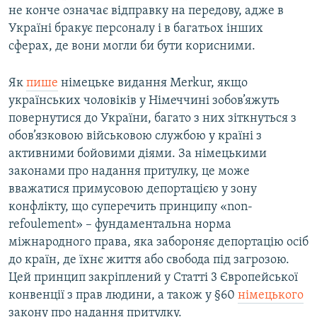
не конче означає відправку на передову, адже в
Україні бракує персоналу і в багатьох інших
сферах, де вони могли би бути корисними.
Як
пише
німецьке видання Merkur, якщо
українських чоловіків у Німеччині зобов’яжуть
повернутися до України, багато з них зіткнуться з
обов’язковою військовою службою у країні з
активними бойовими діями. За німецькими
законами про надання притулку, це може
вважатися примусовою депортацією у зону
конфлікту, що суперечить принципу «non-
refoulement» – фундаментальна норма
міжнародного права, яка забороняє депортацію осіб
до країн, де їхнє життя або свобода під загрозою.
Цей принцип закріплений у Статті 3 Європейської
конвенції з прав людини, а також у §60
німецького
закону про надання притулку.