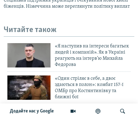
Соціальна підтримка українців і очікування нової хвилі
біженців. Німеччина може переглянути політику виплат
Читайте також
«Я наступив на інтереси багатьох
людей і компаній». Як в Україні
реагують на інтерв’ю Михайла
Федорова
«Один стріляє в себе, а двоє
здаються в полон»: комбат 157-ї
ОМБр про Костянтинівку та
ближні бої
«Повільне прогризання». Армія
Додайте нас у Google
РФ готується до нового етапу
наступу на Слов’янськ та
Краматорськ?