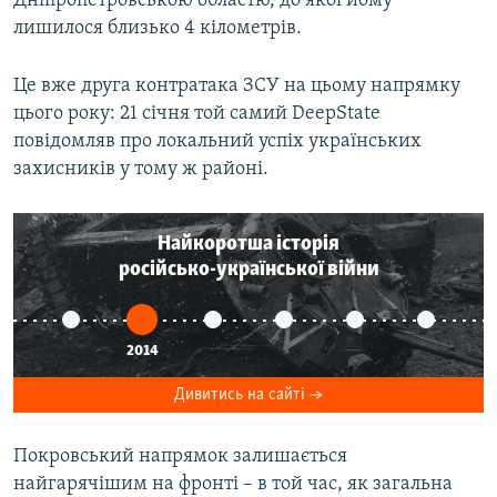
Дніпропетровською областю, до якої йому
Усі сайти RFE/RL
лишилося близько 4 кілометрів.
Це вже друга контратака ЗСУ на цьому напрямку
цього року: 21 січня той самий DeepState
повідомляв про локальний успіх українських
захисників у тому ж районі.
Найкоротша історія
російсько-української війни
2014
Дивитись на сайті
Покровський напрямок залишається
найгарячішим на фронті – в той час, як загальна