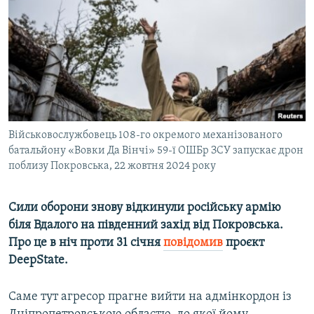
МУЛЬТИМЕДІА
ФОТО
СПЕЦПРОЄКТИ
ПОДКАСТИ
КРИМ РЕАЛІЇ
Військовослужбовець 108-го окремого механізованого
РУС
батальйону «Вовки Да Вінчі» 59-ї ОШБр ЗСУ запускає дрон
поблизу Покровська, 22 жовтня 2024 року
УКР
КТАТ
Сили оборони знову відкинули російську армію
біля Вдалого на південний захід від Покровська.
ДОЛУЧАЙСЯ!
Про це в ніч проти 31 січня
повідомив
проєкт
DeepState.
Саме тут агресор прагне вийти на адмінкордон із