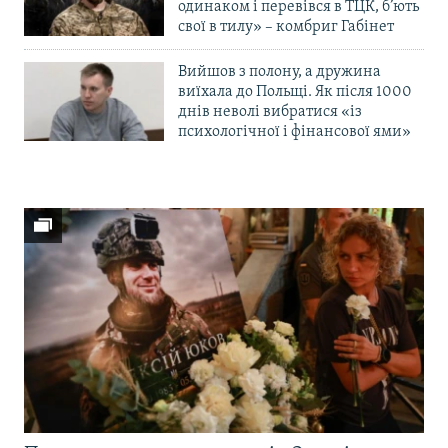
одинаком і перевівся в ТЦК, б’ють
свої в тилу» – комбриг Габінет
Вийшов з полону, а дружина
виїхала до Польщі. Як після 1000
днів неволі вибратися «із
психологічної і фінансової ями»