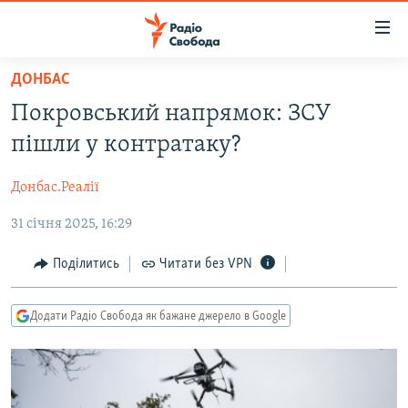
Доступність
посилання
Перейти
ДОНБАС
до
РАДІО СВОБОДА – 70 РОКІВ
Покровський напрямок: ЗСУ
основного
ВСЕ ЗА ДОБУ
матеріалу
пішли у контратаку?
СТАТТІ
Перейти
до
Донбас.Реалії
ВІЙНА
ПОЛІТИКА
основної
31 січня 2025, 16:29
РОСІЙСЬКА «ФІЛЬТРАЦІЯ»
ЕКОНОМІКА
навігації
Перейти
ДОНБАС.РЕАЛІЇ
СУСПІЛЬСТВО
Поділитись
Читати без VPN
до
КРИМ.РЕАЛІЇ
КУЛЬТУРА
пошуку
Додати Радіо Свобода як бажане джерело в Google
ТИ ЯК?
СПОРТ
СХЕМИ
УКРАЇНА
КИТАЙ.ВИКЛИКИ
СВІТ