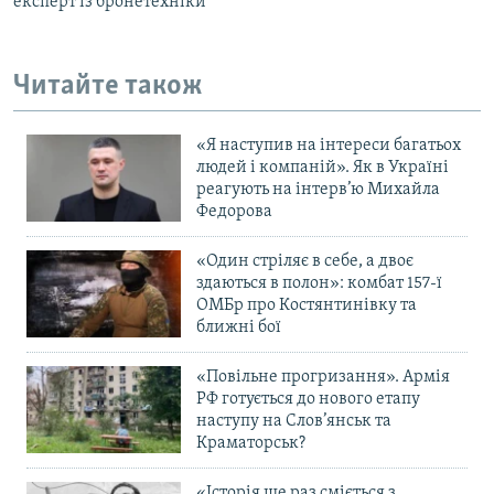
експерт із бронетехніки
Читайте також
«Я наступив на інтереси багатьох
людей і компаній». Як в Україні
реагують на інтерв’ю Михайла
Федорова
«Один стріляє в себе, а двоє
здаються в полон»: комбат 157-ї
ОМБр про Костянтинівку та
ближні бої
«Повільне прогризання». Армія
РФ готується до нового етапу
наступу на Слов’янськ та
Краматорськ?
«Історія ще раз сміється з