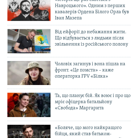
Навроцького». Одним з перших
кавалерів Ордена Білого Орла був
Іван Мазепа
Від ейфорії до небажання жити.
Що відбувається з людьми після
звільнення із російського полону
Чоловік загинув і вона пішла на
фронт. «Це помста» – каже
операторка FPV «Білка»
Та, що планує бій. Як воює і про що
мріє офіцерка батальйону
«Свобода» Маргарита
«Боляче, що мого найкращого
бійця, який став батьком-