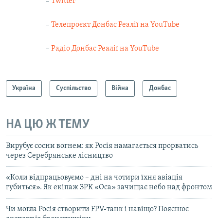
–
Twitter
–
Телепроєкт Донбас Реалії на YouTube
–
Радіо Донбас Реалії на YouTube
Україна
Суспільство
Війна
Донбас
НА ЦЮ Ж ТЕМУ
Вирубує сосни вогнем: як Росія намагається прорватись
через Серебрянське лісництво
«Коли відпрацьовуємо – дні на чотири їхня авіація
губиться». Як екіпаж ЗРК «Оса» зачищає небо над фронтом
Чи могла Росія створити FPV-танк і навіщо? Пояснює