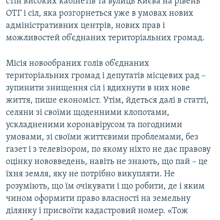
стін високих кабінетів та вулиць Києва на рівень
ОТГ і сіл, яка розгорнеться уже в умовах нових
адміністративних центрів, нових прав і
можливостей об’єднаних територіальних громад.
Місія новообраних голів об’єднаних
територіальних громад і депутатів місцевих рад –
зупинити знищення сіл і вдихнути в них нове
життя, пише економіст. Утім, йдеться далі в статті,
селяни зі своїми щоденними клопотами,
ускладненими коронавірусом та погодними
умовами, зі своїми життєвими проблемами, без
газет і з телевізором, по якому ніхто не дає правову
оцінку нововведень, навіть не знають, що пай – це
їхня земля, яку не потрібно викупляти. Не
розуміють, що їм очікувати і що робити, де і яким
чином оформити право власності на земельну
ділянку і присвоїти кадастровий номер. «Тож