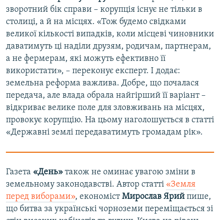
зворотний бік справи – корупція існує не тільки в
столиці, а й на місцях. «Тож будемо свідками
великої кількості випадків, коли місцеві чиновники
даватимуть ці наділи друзям, родичам, партнерам,
а не фермерам, які можуть ефективно її
використати», – переконує експерт. І додає:
земельна реформа важлива. Добре, що почалася
передача, але влада обрала найгірший її варіант –
відкриває велике поле для зловживань на місцях,
провокує корупцію. На цьому наголошується в статті
«Державні землі передаватимуть громадам рік».
Газета
«День»
також не оминає увагою зміни в
земельному законодавстві. Автор статті
«Земля
перед виборами»
, економіст
Мирослав Ярий
пише,
що битва за українські чорноземи переміщається зі