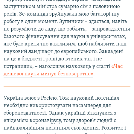
заступником міністра сумарно сім з половиною
років. Зе-команда зруйнувала мою багаторічну
роботу в один момент. Зупинили – здається, навіть
не розуміючи до ладу, що роблять, – запровадження
базового фінансування для науки в університетах,
яке було критично важливим, щоб наблизити наш
науковий ландшафт до європейського. Закладені
на це в бюджеті гроші до вчених так і не
потрапили», – наголошує науковець у статті
«Час
дешевої науки минув безповоротно»
.
Україна воює з Росією. Тож науковий потенціал
необхідно використовувати насамперед для
обороноздатності. Однак українці зіткнулися з
епідемією коронавірусу, тому здоров’я людей є
найважливішим питанням сьогодення. Розвиток і