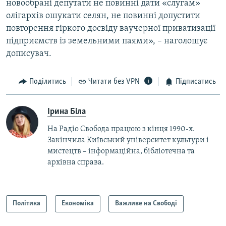
новообрані депутати не повинні дати «слугам»
олігархів ошукати селян, не повинні допустити
повторення гіркого досвіду ваучерної приватизації
підприємств із земельними паями», – наголошує
дописувач.
Поділитись
Читати без VPN
Підписатись
Ірина Біла
На Радіо Свобода працюю з кінця 1990-х.
Закінчила Київський університет культури і
мистецтв – інформаційна, бібліотечна та
архівна справа.
Політика
Економіка
Важливе на Свободі