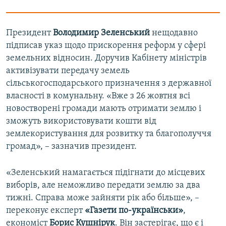
Президент
Володимир Зеленський
нещодавно
підписав указ щодо прискорення реформ у сфері
земельних відносин. Доручив Кабінету міністрів
активізувати передачу земель
сільськогосподарського призначення з державної
власності в комунальну. «Вже з 26 жовтня всі
новостворені громади мають отримати землю і
зможуть використовувати кошти від
землекористування для розвитку та благополуччя
громад», – зазначив президент.
«Зеленський намагається підігнати до місцевих
виборів, але неможливо передати землю за два
тижні. Справа може зайняти рік або більше», –
переконує експерт
«Газети по-українськи»
,
економіст
Борис Кушнірук
. Він застерігає, що є і