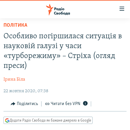
Доступність
посилання
Перейти
ПОЛІТИКА
до
РАДІО СВОБОДА – 70 РОКІВ
Особливо погіршилася ситуація в
основного
ВСЕ ЗА ДОБУ
матеріалу
науковій галузі у часи
СТАТТІ
Перейти
«турборежиму» – Стріха (огляд
до
ВІЙНА
ПОЛІТИКА
преси)
основної
РОСІЙСЬКА «ФІЛЬТРАЦІЯ»
ЕКОНОМІКА
навігації
Ірина Біла
Перейти
ДОНБАС.РЕАЛІЇ
СУСПІЛЬСТВО
до
22 жовтня 2020, 07:38
КРИМ.РЕАЛІЇ
КУЛЬТУРА
пошуку
ТИ ЯК?
Поділитись
Читати без VPN
СПОРТ
СХЕМИ
УКРАЇНА
Додати Радіо Свобода як бажане джерело в Google
КИТАЙ.ВИКЛИКИ
СВІТ