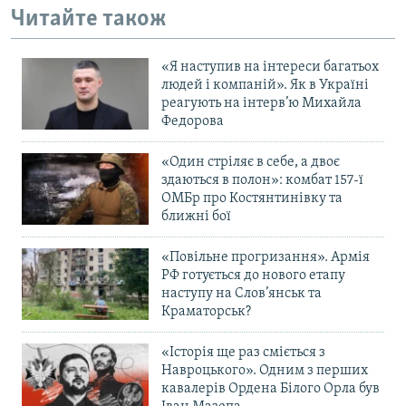
Читайте також
«Я наступив на інтереси багатьох
людей і компаній». Як в Україні
реагують на інтерв’ю Михайла
Федорова
«Один стріляє в себе, а двоє
здаються в полон»: комбат 157-ї
ОМБр про Костянтинівку та
ближні бої
«Повільне прогризання». Армія
РФ готується до нового етапу
наступу на Слов’янськ та
Краматорськ?
«Історія ще раз сміється з
Навроцького». Одним з перших
кавалерів Ордена Білого Орла був