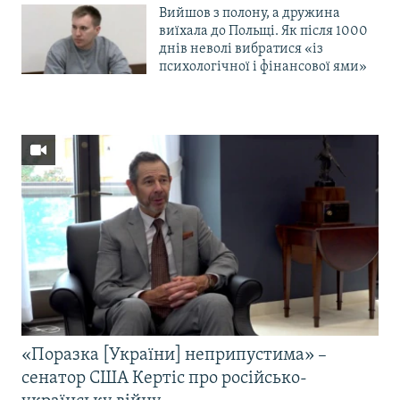
Вийшов з полону, а дружина
виїхала до Польщі. Як після 1000
днів неволі вибратися «із
психологічної і фінансової ями»
«Поразка [України] неприпустима» –
сенатор США Кертіс про російсько-