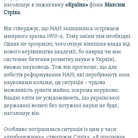
наголошує в тижневику
«Країна»
фізик
Максим
Усі сайти RFE/RL
Стріха
.
Він стверджує, що НАН залишилась острівцем
минулого зразка 1970-х. Тому зміни там необхідні.
Однак не зрозуміло, чого очікує нинішня влада від
нового керівництва академії, бо навряд чи має
системне бачення розвитку науки в Україні,
вважає науковець. Тож він прогнозує, що для
лобістів реформування НАН, які перебувають поза
науковими колами, ця ситуація – чудова
можливість урвати майно, зокрема нерухоме.
Владні еліти не усвідомлюють, що української
державної величі без потужної науки не буде,
наголошує він.
Особливо погіршилася ситуація із цим у часи
«турборежиму», стверджує Стріха. «Я працював