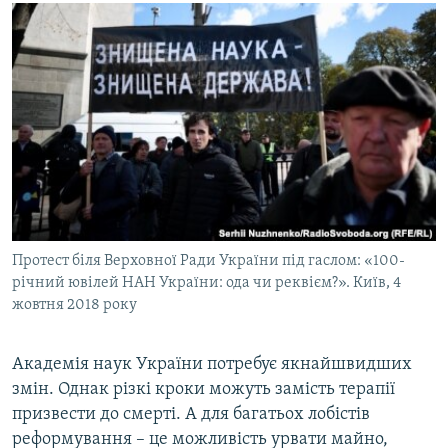
МУЛЬТИМЕДІА
ФОТО
СПЕЦПРОЄКТИ
ПОДКАСТИ
КРИМ РЕАЛІЇ
РУС
УКР
Протест біля Верховної Ради України під гаслом: «100-
КТАТ
річний ювілей НАН України: ода чи реквієм?». Київ, 4
жовтня 2018 року
ДОЛУЧАЙСЯ!
Академія наук України потребує якнайшвидших
змін. Однак різкі кроки можуть замість терапії
призвести до смерті. А для багатьох лобістів
реформування – це можливість урвати майно,