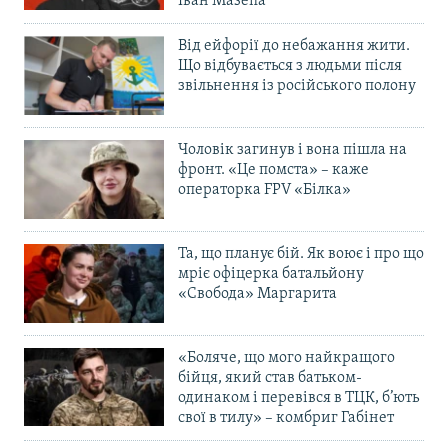
Іван Мазепа
Від ейфорії до небажання жити.
Що відбувається з людьми після
звільнення із російського полону
Чоловік загинув і вона пішла на
фронт. «Це помста» – каже
операторка FPV «Білка»
Та, що планує бій. Як воює і про що
мріє офіцерка батальйону
«Свобода» Маргарита
«Боляче, що мого найкращого
бійця, який став батьком-
одинаком і перевівся в ТЦК, б’ють
свої в тилу» – комбриг Габінет