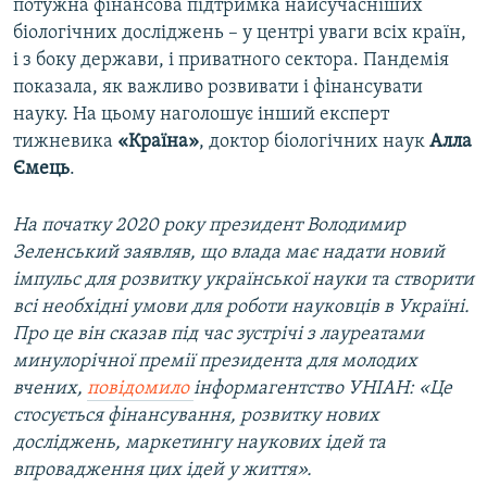
потужна фінансова підтримка найсучасніших
біологічних досліджень – у центрі уваги всіх країн,
і з боку держави, і приватного сектора. Пандемія
показала, як важливо розвивати і фінансувати
науку. На цьому наголошує інший експерт
тижневика
«Країна»
, доктор біологічних наук
Алла
Ємець
.
На початку 2020 року президент Володимир
Зеленський заявляв, що влада має надати новий
імпульс для розвитку української науки та створити
всі необхідні умови для роботи науковців в Україні.
Про це він сказав під час зустрічі з лауреатами
минулорічної премії президента для молодих
вчених,
повідомило
інформагентство УНІАН: «Це
стосується фінансування, розвитку нових
досліджень, маркетингу наукових ідей та
впровадження цих ідей у життя».