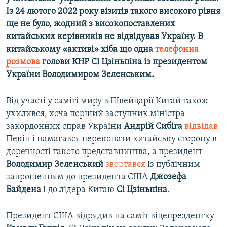
Усі сайти RFE/RL
Із
24 лютого 2022 року візитів такого високого рівня
ще не було, жодний з високопоставлених
китайських керівників не відвідував Україну. В
китайському «активі» хіба що одна
телефонна
розмова
голови КНР Сі Цзіньпіна із
президентом
України
Володимиром Зеленським.
Від участі у саміті миру в Швейцарії Китай також
ухилився, хоча перший заступник міністра
закордонних справ України
Андрій Сибіга
відвідав
Пекін і намагався переконати китайську сторону в
доречності такого представництва, а президент
Володимир Зеленський
звертався
із публічним
запрошенням до президента США
Джозефа
Байдена
і до лідера Китаю
Сі Цзіньпіна
.
Президент США відрядив на саміт віцепрездентку