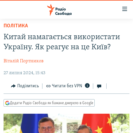
Доступність
посилання
Перейти
ПОЛІТИКА
до
РАДІО СВОБОДА – 70 РОКІВ
Китай намагається використати
основного
ВСЕ ЗА ДОБУ
матеріалу
Україну. Як реагує на це Київ?
СТАТТІ
Перейти
до
Віталій Портников
ВІЙНА
ПОЛІТИКА
основної
27 липня 2024, 15:43
РОСІЙСЬКА «ФІЛЬТРАЦІЯ»
ЕКОНОМІКА
навігації
Перейти
ДОНБАС.РЕАЛІЇ
СУСПІЛЬСТВО
Поділитись
Читати без VPN
до
КРИМ.РЕАЛІЇ
КУЛЬТУРА
пошуку
Додати Радіо Свобода як бажане джерело в Google
ТИ ЯК?
СПОРТ
СХЕМИ
УКРАЇНА
КИТАЙ.ВИКЛИКИ
СВІТ