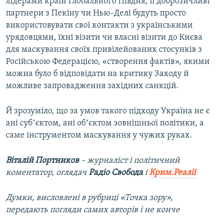
лідерами країн Глобального Півдня, її доброзичливі
партнери з Пекіну чи Нью-Делі будуть просто
використовувати свої контакти з українськими
урядовцями, їхні візити чи власні візити до Києва
для маскування своїх привілейованих стосунків з
Російською Федерацією, «створення фактів», якими
можна було б відповідати на критику Заходу й
можливе запровадження західних санкцій.
Й зрозуміло, що за умов такого підходу Україна не є
ані субʼєктом, ані обʼєктом зовнішньої політики, а
саме інструментом маскування у чужих руках.
Віталій Портников
– журналіст і політичний
коментатор, оглядач
Радіо Свобода
і
Крим.Реалії
Думки, висловлені в рубриці «Точка зору»,
передають погляди самих авторів і не конче