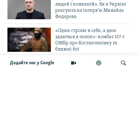
людей і компаній». Як в Україні
реагують на інтерв’ю Михайла
Федорова
«Один стріляє в себе, а двоє
здаються в полон»: комбат 157-ї
ОМБр про Костянтинівку та
ближні бої
Додайте нас у Google
«Повільне прогризання». Армія
РФ готується до нового етапу
наступу на Слов’янськ та
Краматорськ?
Шукати
«Історія ще раз сміється з
Навроцького». Одним з перших
кавалерів Ордена Білого Орла був
Іван Мазепа
Від ейфорії до небажання жити.
Що відбувається з людьми після