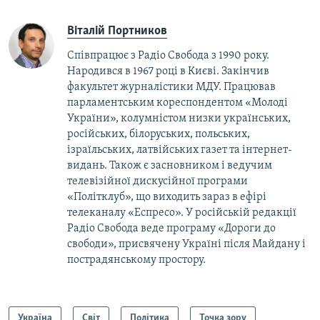
Віталій Портников
Співпрацює з Радіо Свобода з 1990 року.
Народився в 1967 році в Києві. Закінчив
факультет журналістики МДУ. Працював
парламентським кореспондентом «Молоді
України», колумністом низки українських,
російських, білоруських, польських,
ізраїльських, латвійських газет та інтернет-
видань. Також є засновником і ведучим
телевізійної дискусійної програми
«Політклуб», що виходить зараз в ефірі
телеканалу «Еспресо». У російській редакції
Радіо Свобода веде програму «Дороги до
свободи», присвячену Україні після Майдану і
пострадянському простору.
Україна
Світ
Політика
Точка зору