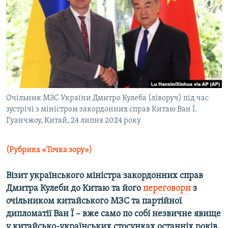
МУЛЬТИМЕДІА
ФОТО
СПЕЦПРОЄКТИ
ПОДКАСТИ
КРИМ РЕАЛІЇ
Очільник МЗС України Дмитро Кулеба (ліворуч) під час
РУС
зустрічі з міністром закордонних справ Китаю Ван Ї.
Гуанчжоу, Китай, 24 липня 2024 року
УКР
КТАТ
(Рубрика «Точка зору»)
ДОЛУЧАЙСЯ!
Візит українського міністра закордонних справ
Дмитра Кулеби до Китаю та його
переговори
з
очільником китайського МЗС та партійної
дипломатії Ван Ї
–
вже само по собі незвичне явище
у китайсько-українських стосунк
ах
останніх років.