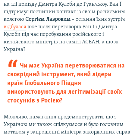
на тлі приїзду Дмитра Кулеби до Гуанчжоу. Ван Ї
підтримує постійний контакт із своїм російським
колегою
Сергієм Лавровим
– остання їхня зустріч
відбулася
вже після переговорів Ван Ї і Дмитра
Кулеби під час перебування російського і
китайського міністрів на саміті АСЕАН, а що ж
Україна?
Чи має Україна перетворюватися на
своєрідний інструмент, який лідери
країн Глобального Півдня
використовують для легітимізації своїх
стосунків з Росією?
Можливо, намагання продемонструвати, що з
Україною ми також спілкуємося й було головним
мотивом у запрошенні міністра закордонних справ