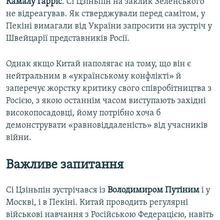
Камалу Гарріс
. Сі Цзіньпін на заклик Зеленського
не відреагував. Як стверджували перед самітом, у
Пекіні вимагали від України запросити на зустріч у
Швейцарії представників Росії.
Однак якщо Китай наполягає на тому, що він є
нейтральним в «українському конфлікті» й
заперечує жорстку критику свого співробітництва з
Росією, з якою останнім часом виступають західні
високопосадовці, йому потрібно хоча б
демонструвати «равновіддаленість» від учасників
війни.
В
ажливе
за
питання
Сі Цзіньпін зустрічався із
Володимиром Путіним
і у
Москві, і в Пекіні. Китай проводить регулярні
військові навчання з Російською Федерацією, навіть