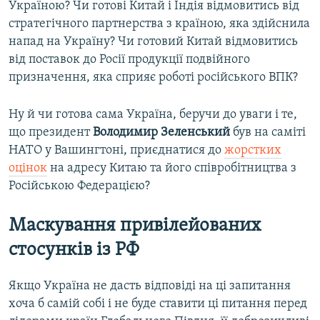
Україною? Чи готові Китай і Індія відмовитись від
стратегічного партнерства з країною, яка здійснила
напад на Україну? Чи готовий Китай відмовитись
від поставок до Росії продукції подвійного
призначення, яка сприяє роботі російського ВПК?
Ну й чи готова сама Україна, беручи до уваги і те,
що президент
Володимир Зеленський
був на саміті
НАТО у Вашингтоні, приєднатися до
жорстких
оцінок
на адресу Китаю та його співробітництва з
Російською Федерацією?
М
аскування привілейованих
стосунків
і
з
РФ
Якщо Україна не дасть відповіді на ці запитання
хоча б самій собі і не буде ставити ці питання перед