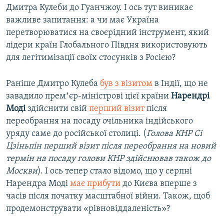
Дмитра Кулеби до Гуанчжоу. І ось тут виникає
важливе запитання: а чи має Україна
перетворюватися на своєрідний інструмент, який
лідери країн Глобального Півдня використовують
для легітимізації своїх стосунків з Росією?
Раніше Дмитро Кулеба
був з візитом
в Індії, що не
завадило премʼєр-міністрові цієї країни
Нарендрі
Моді
здійснити свій
перший візит
після
переобрання на посаду очільника індійського
уряду саме до російської столиці. (
Голова КНР Сі
Цзіньпін перший візит після переобрання на новий
термін
на посаду голови КНР здійснював також до
Москви
). І ось тепер стало відомо, що у серпні
Нарендра Моді
має прибути
до Києва вперше з
часів після початку масштабної війни. Також, щоб
продемонструвати «рівновіддаленість»?