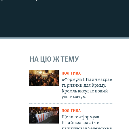
НА ЦЮ Ж ТЕМУ
ПОЛІТИКА
«Формула Штайнмаєра»
та ризики для Криму.
Кремль висуває новий
ультиматум
ПОЛІТИКА
Що таке «формула
Штайнмаєра» і чи
капітулював Зеленський