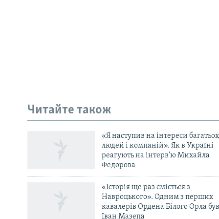
КРИМ РЕАЛІЇ
РУС
Читайте також
УКР
КТАТ
«Я наступив на інтереси багатьох
людей і компаній». Як в Україні
ДОЛУЧАЙСЯ!
реагують на інтерв’ю Михайла
Федорова
«Історія ще раз сміється з
Навроцького». Одним з перших
кавалерів Ордена Білого Орла бу
Іван Мазепа