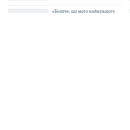
«Боляче, що мого найкращого
бійця, який став батьком-
одинаком і перевівся в ТЦК, б’ють
свої в тилу» – комбриг Габінет
а [України]
Росія збільшила атаки 
стима» – сенатор США
в Україні відкривають 
ро російсько-
автозаправні станції
ьку війну