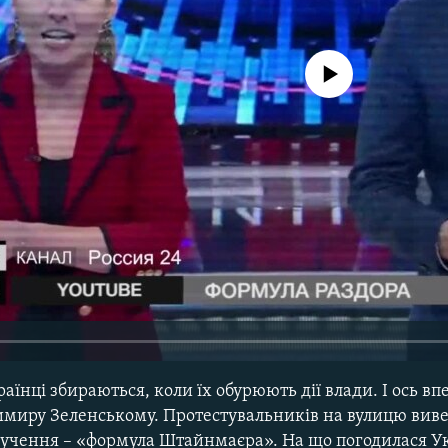
No media source currently avail
аїнці збираються, коли їх обурюють дії влади. І ось вп
имиру Зеленському. Протестувальників на вулицю виве
лучення – «формула Штайнмаєра». На що погодилася У