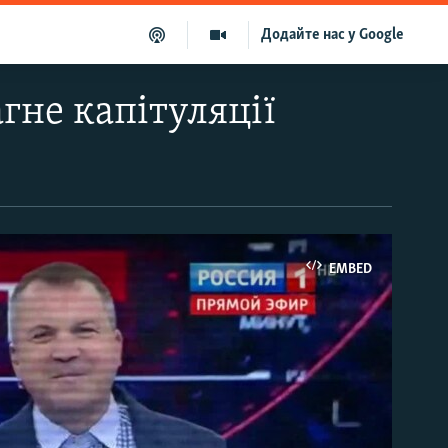
Додайте нас у Google
гне капітуляції
EMBED