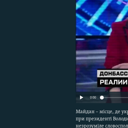
МУЛЬТИМЕДІА
ФОТО
СПЕЦПРОЄКТИ
ПОДКАСТИ
0:00
Майдан – місце, де укр
при президенті Волод
незрозуміле словоспо