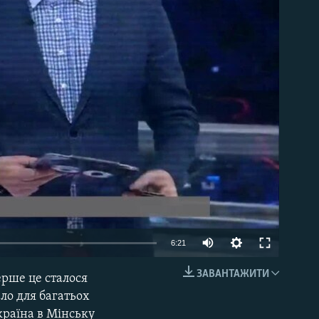
able
6:21
ЗАВАНТАЖИТИ
ерше це сталося
EMBED
ло для багатьох
країна в Мінську