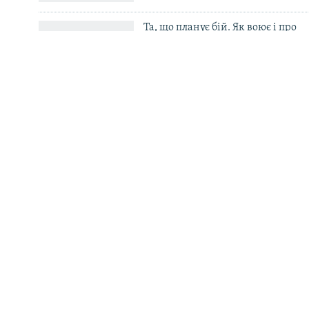
Усі сайти RFE/RL
Та, що планує бій. Як воює і про
що мріє офіцерка батальйону
«Свобода» Маргарита
98-літній свідок Голодомору
«Поразк
про нинішню війну, Другу
неприпу
світову та «Сталінський голод»
Кертіс п
українс