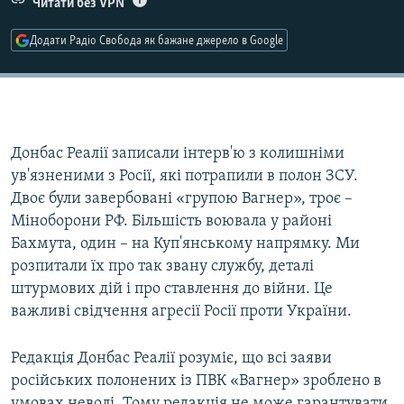
Читати без VPN
Усі сайти RFE/RL
Додати Радіо Свобода як бажане джерело в Google
Донбас Реалії записали інтерв'ю з колишніми
ув'язненими з Росії, які потрапили в полон ЗСУ.
Двоє були завербовані «групою Вагнер», троє –
Міноборони РФ. Більшість воювала у районі
Бахмута, один – на Куп'янському напрямку. Ми
розпитали їх про так звану службу, деталі
штурмових дій і про ставлення до війни. Це
важливі свідчення агресії Росії проти України.
Редакція Донбас Реалії розуміє, що всі заяви
російських полонених із ПВК «Вагнер» зроблено в
умовах неволі. Тому редакція не може гарантувати,