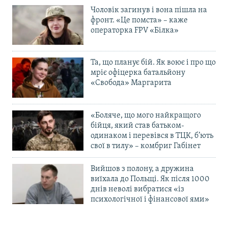
Чоловік загинув і вона пішла на
фронт. «Це помста» – каже
операторка FPV «Білка»
Та, що планує бій. Як воює і про що
мріє офіцерка батальйону
«Свобода» Маргарита
«Боляче, що мого найкращого
бійця, який став батьком-
одинаком і перевівся в ТЦК, б’ють
свої в тилу» – комбриг Габінет
Вийшов з полону, а дружина
виїхала до Польщі. Як після 1000
днів неволі вибратися «із
психологічної і фінансової ями»