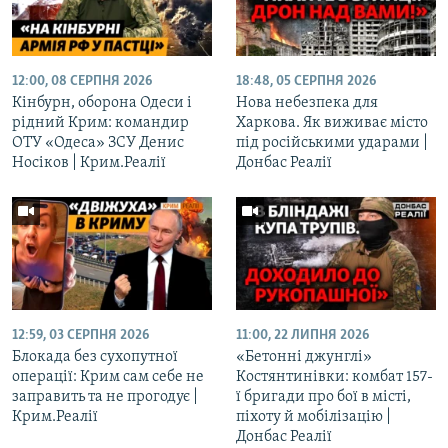
12:00, 08 СЕРПНЯ 2026
18:48, 05 СЕРПНЯ 2026
Кінбурн, оборона Одеси і
Нова небезпека для
рідний Крим: командир
Харкова. Як виживає місто
ОТУ «Одеса» ЗСУ Денис
під російськими ударами |
Носіков | Крим.Реалії
Донбас Реалії
12:59, 03 СЕРПНЯ 2026
11:00, 22 ЛИПНЯ 2026
Блокада без сухопутної
«Бетонні джунглі»
операції: Крим сам себе не
Костянтинівки: комбат 157-
заправить та не прогодує |
ї бригади про бої в місті,
Крим.Реалії
піхоту й мобілізацію |
Донбас Реалії