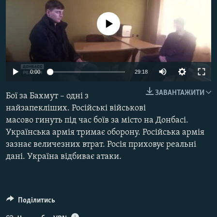
МУЛЬТИМЕДІА
No media source currently available
ФОТО
СПЕЦПРОЄКТИ
ПОДКАСТИ
Auto
0:00
29:18
КРИМ РЕАЛІЇ
240p
ЗАВАНТАЖИТИ
Бої за Бахмут – одні з
РУС
360p
найзапекліших. Російські військові
УКР
масово гинуть під час боїв за місто на Донбасі.
480p
Auto
240p
360p
480p
Українська армія тримає оборону. Російська армія
КТАТ
720p
зазнає величезних втрат. Росія приховує реальні
720p
1080p
1080p
дані. Україна відбиває атаки.
ДОЛУЧАЙСЯ!
Поділитись