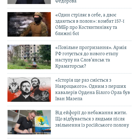
Федорова
«Один стріляє в себе, а двоє
здаються в полон»: комбат 157-ї
ОМБр про Костянтинівку та
ближні бої
«Повільне прогризання». Армія
РФ готується до нового етапу
наступу на Слов’янськ та
Краматорськ?
«Історія ще раз сміється з
Навроцького». Одним з перших
кавалерів Ордена Білого Орла був
Іван Мазепа
Від ейфорії до небажання жити.
Що відбувається з людьми після
звільнення із російського полону