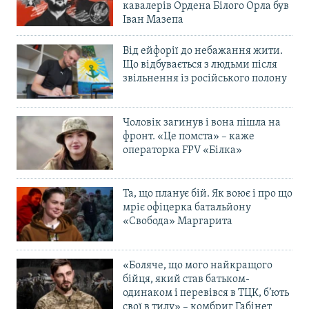
кавалерів Ордена Білого Орла був
Іван Мазепа
Від ейфорії до небажання жити.
Що відбувається з людьми після
звільнення із російського полону
Чоловік загинув і вона пішла на
фронт. «Це помста» – каже
операторка FPV «Білка»
Та, що планує бій. Як воює і про що
мріє офіцерка батальйону
«Свобода» Маргарита
«Боляче, що мого найкращого
бійця, який став батьком-
одинаком і перевівся в ТЦК, б’ють
свої в тилу» – комбриг Габінет