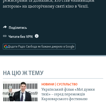
режисерами та дізнались, хто став «найвищим
актором» на цьогорічному святі кіно в Чехії.
Усі сайти RFE/RL
Поділитись
Читати без VPN
Додати Радіо Свобода як бажане джерело в Google
НА ЦЮ Ж ТЕМУ
НОВИНИ | СУСПІЛЬСТВО
Український фільм «Мої думки
тихі» – серед переможців
Карловарського фестивалю