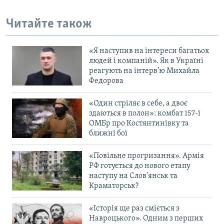
Читайте також
«Я наступив на інтереси багатьох
людей і компаній». Як в Україні
реагують на інтерв’ю Михайла
Федорова
«Один стріляє в себе, а двоє
здаються в полон»: комбат 157-ї
ОМБр про Костянтинівку та
ближні бої
«Повільне прогризання». Армія
РФ готується до нового етапу
наступу на Слов’янськ та
Краматорськ?
«Історія ще раз сміється з
Навроцького». Одним з перших