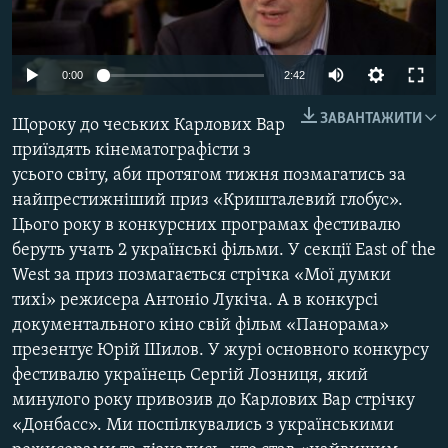
КИТАЙ.ВИКЛИКИ
МУЛЬТИМЕДІА
0:00
2:42
ФОТО
ЗАВАНТАЖИТИ
Щороку до чеських Карлових Вар
СПЕЦПРОЄКТИ
приїздять кінематографісти з
ПОДКАСТИ
усього світу, аби протягом тижня позмагатись за
найпрестижніший приз «Кришталевий глобус».
КРИМ РЕАЛІЇ
Цього року в конкурсних програмах фестивалю
РУС
беруть учать 2 українські фільми. У секції East of the
West за приз позмагається стрічка «Мої думки
УКР
тихі» режисера Антоніо Лукіча. А в конкурсі
КТАТ
документального кіно свій фільм «Панорама»
презентує Юрій Шилов. У журі основного конкурсу
ДОЛУЧАЙСЯ!
фестивалю українець Сергій Лозниця, який
минулого року привозив до Карлових Вар стрічку
«Донбасс». Ми поспілкувались з українськими