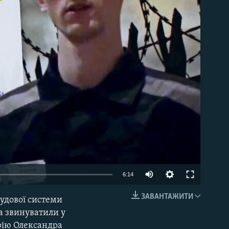
able
6:14
ЗАВАНТАЖИТИ
удової системи
EMBED
та звинуватили у
орію Олександра