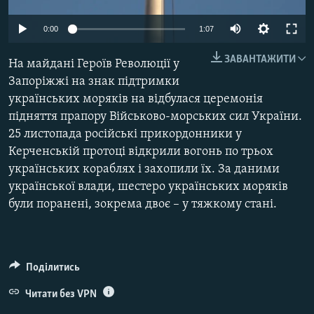
МУЛЬТИМЕДІА
0:00
1:07
ФОТО
ЗАВАНТАЖИТИ
СПЕЦПРОЄКТИ
На майдані Героїв Революції у
Запоріжжі на знак підтримки
ПОДКАСТИ
українських моряків на відбулася церемонія
підняття прапору Військово-морських сил України.
КРИМ РЕАЛІЇ
25 листопада російські прикордонники у
РУС
Керченській протоці відкрили вогонь по трьох
українських кораблях і захопили їх. За даними
УКР
української влади, шестеро українських моряків
КТАТ
були поранені, зокрема двоє – у тяжкому стані.
ДОЛУЧАЙСЯ!
Поділитись
Читати без VPN