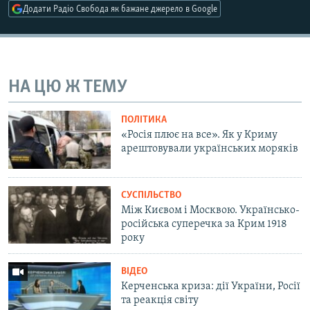
Додати Радіо Свобода як бажане джерело в Google
Усі сайти RFE/RL
НА ЦЮ Ж ТЕМУ
ПОЛІТИКА
«Росія плює на все». Як у Криму
арештовували українських моряків
СУСПІЛЬСТВО
Між Києвом і Москвою. Українсько-
російська суперечка за Крим 1918
року
ВІДЕО
Керченська криза: дії України, Росії
та реакція світу