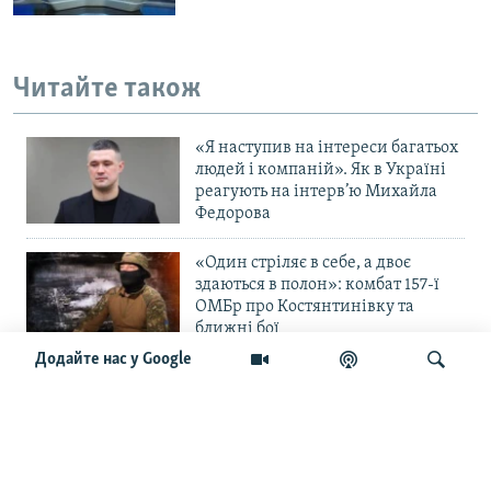
Читайте також
«Я наступив на інтереси багатьох
людей і компаній». Як в Україні
реагують на інтерв’ю Михайла
Федорова
«Один стріляє в себе, а двоє
здаються в полон»: комбат 157-ї
ОМБр про Костянтинівку та
ближні бої
Додайте нас у Google
«Повільне прогризання». Армія
РФ готується до нового етапу
наступу на Слов’янськ та
Краматорськ?
Шукати