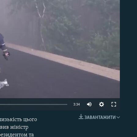
able
Auto
3:34
240p
ЗАВАНТАЖИТИ
изькість цього
EMBED
360p
вив міністр
президентом та
480p