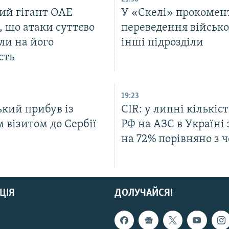
ий гігант ОАЕ
У «Скелі» прокомен
, що атаки суттєво
переведення військо
ли на його
інші підрозділи
сть
19:23
ький прибув із
CIR: у липні кількіст
 візитом до Сербії
РФ на АЗС в Україні 
на 72% порівняно з 
ЦІЯ
ДОЛУЧАЙСЯ!