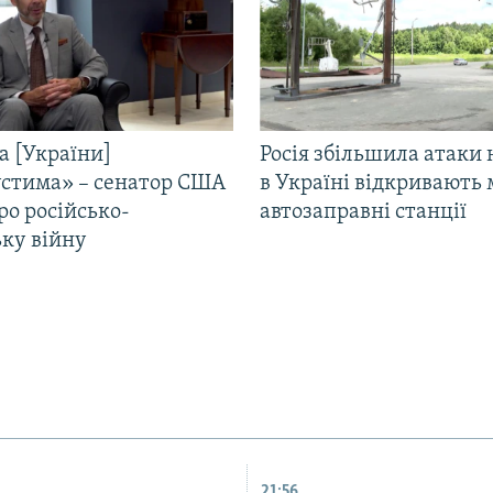
а [України]
Росія збільшила атаки 
стима» – сенатор США
в Україні відкривають 
ро російсько-
автозаправні станції
ьку війну
21:56