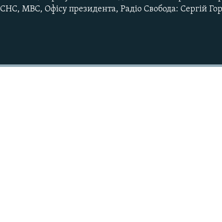
СНС, МВС, Офісу президента, Радіо Свобода: Сергій Го
Auto
240p
360p
720p
1080p