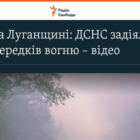
 Луганщині: ДСНС задіял
середків вогню – відео