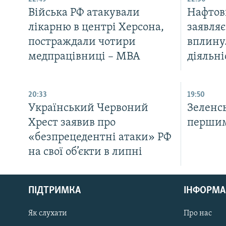
Війська РФ атакували
Нафтов
лікарню в центрі Херсона,
заявляє
постраждали чотири
вплину
медпрацівниці – МВА
діяльні
20:33
19:50
Український Червоний
Зеленс
Хрест заявив про
першим
«безпрецедентні атаки» РФ
на свої об’єкти в липні
КРИМ РЕАЛІЇ
РУС
ПІДТРИМКА
ІНФОРМА
УКР
КТАТ
Як слухати
Про нас