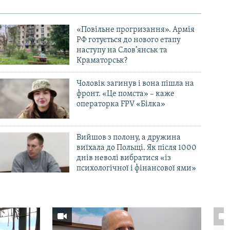
«Повільне прогризання». Армія
РФ готується до нового етапу
наступу на Слов’янськ та
Краматорськ?
Чоловік загинув і вона пішла на
фронт. «Це помста» – каже
операторка FPV «Білка»
Вийшов з полону, а дружина
виїхала до Польщі. Як після 1000
днів неволі вибратися «із
психологічної і фінансової ями»