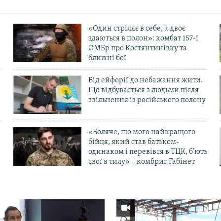
«Один стріляє в себе, а двоє
здаються в полон»: комбат 157-ї
ОМБр про Костянтинівку та
ближні бої
Від ейфорії до небажання жити.
Що відбувається з людьми після
в
звільнення із російського полону
«Боляче, що мого найкращого
бійця, який став батьком-
одинаком і перевівся в ТЦК, б’ють
свої в тилу» – комбриг Габінет