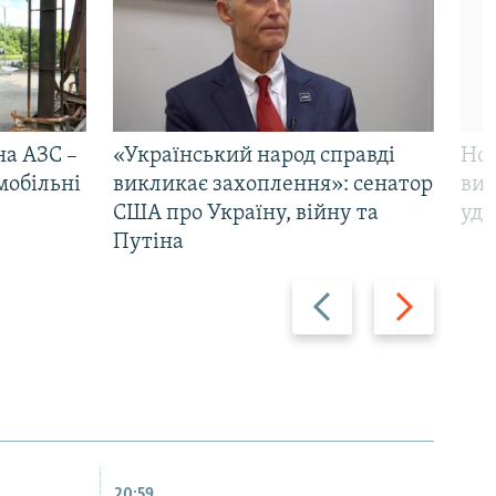
на АЗС –
«Український народ справді
Нов
мобільні
викликає захоплення»: сенатор
виж
США про Україну, війну та
уда
Путіна
Назад
Вперед
20:59