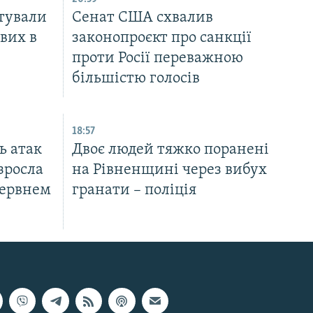
тували
Cенат США схвалив
вих в
законопроєкт про санкції
проти Росії переважною
більшістю голосів
18:57
ь атак
Двоє людей тяжко поранені
зросла
на Рівненщині через вибух
червнем
гранати – поліція