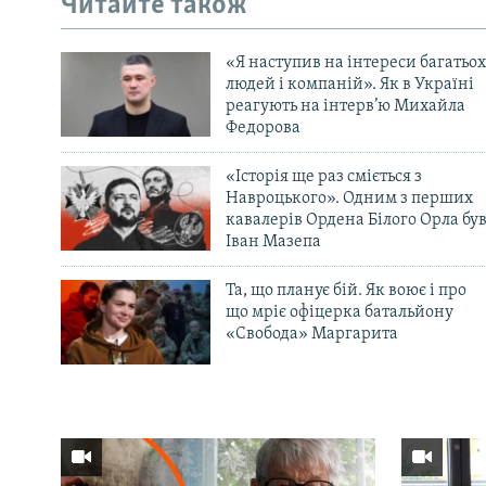
Читайте також
«Я наступив на інтереси багатьох
людей і компаній». Як в Україні
реагують на інтерв’ю Михайла
Федорова
«Історія ще раз сміється з
Навроцького». Одним з перших
кавалерів Ордена Білого Орла бу
Іван Мазепа
Та, що планує бій. Як воює і про
що мріє офіцерка батальйону
«Свобода» Маргарита