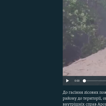
МУЛЬТИМЕДІА
ФОТО
СПЕЦПРОЄКТИ
ПОДКАСТИ
0:00
До гасіння лісових п
району до території, 
внутрішніх справ Арсе