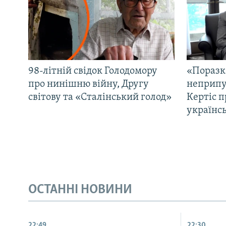
98-літній свідок Голодомору
«Поразк
про нинішню війну, Другу
неприпу
світову та «Сталінський голод»
Кертіс п
українс
ОСТАННІ НОВИНИ
22:49
22:30