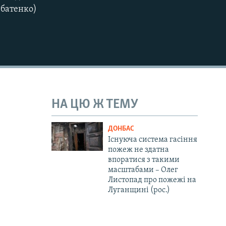
рбатенко)
720p
1080p
480p
НА ЦЮ Ж ТЕМУ
ДОНБАС
Існуюча система гасіння
пожеж не здатна
впоратися з такими
масштабами – Олег
Листопад про пожежі на
Луганщині (рос.)