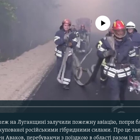
No media source currently avail
ожеж на Луганщині залучили пожежну авіацію, попри бл
окупованої російськими гібридними силами. Про це зая
н Аваков, перебуваючи з поїздкою в області разом із 