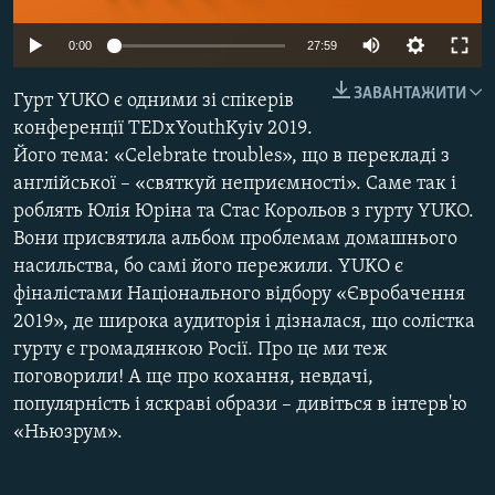
МУЛЬТИМЕДІА
0:00
27:59
ФОТО
ЗАВАНТАЖИТИ
СПЕЦПРОЄКТИ
Гурт YUKO є одними зі спікерів
конференції TEDxYouthKyiv 2019.
ПОДКАСТИ
Його тема: «Celebrate troubles», що в перекладі з
англійської – «святкуй неприємності». Саме так і
КРИМ РЕАЛІЇ
роблять Юлія Юріна та Стас Корольов з гурту YUKO.
РУС
Вони присвятила альбом проблемам домашнього
насильства, бо самі його пережили. YUKO є
УКР
фіналістами Національного відбору «Євробачення
КТАТ
2019», де широка аудиторія і дізналася, що солістка
гурту є громадянкою Росії. Про це ми теж
ДОЛУЧАЙСЯ!
поговорили! А ще про кохання, невдачі,
популярність і яскраві образи – дивіться в інтерв'ю
«Ньюзрум».