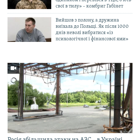
одинаком і перевівся в ТЦК, б’ють
свої в тилу» – комбриг Габінет
Вийшов з полону, а дружина
виїхала до Польщі. Як після 1000
днів неволі вибратися «із
психологічної і фінансової ями»