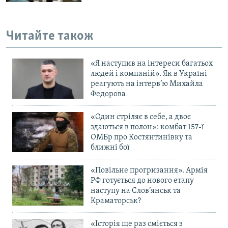
Читайте також
«Я наступив на інтереси багатьох
людей і компаній». Як в Україні
реагують на інтерв’ю Михайла
Федорова
«Один стріляє в себе, а двоє
здаються в полон»: комбат 157-ї
ОМБр про Костянтинівку та
ближні бої
«Повільне прогризання». Армія
РФ готується до нового етапу
наступу на Слов’янськ та
Краматорськ?
«Історія ще раз сміється з