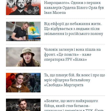
Навроцького». Одним з перших
кавалерів Ордена Білого Орла був
Іван Мазепа
Від ейфорії до небажання жити.
Що відбувається з людьми після
звільнення із російського полону
Чоловік загинув і вона пішла на
фронт. «Це помста» – каже
операторка FPV «Білка»
Та, що планує бій. Як воює і про що
мріє офіцерка батальйону
«Свобода» Маргарита
«Боляче, що мого найкращого
бійця, який став батьком-