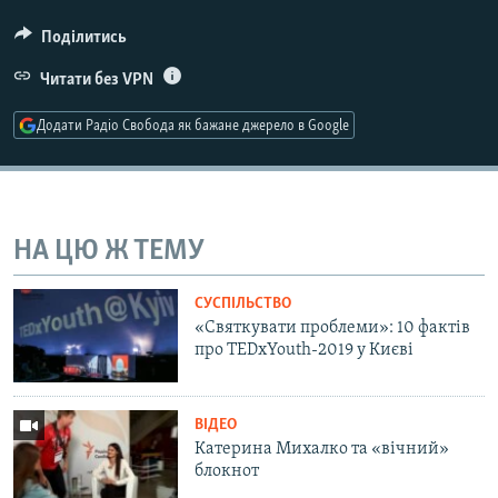
Усі сайти RFE/RL
Поділитись
Читати без VPN
Додати Радіо Свобода як бажане джерело в Google
НА ЦЮ Ж ТЕМУ
СУСПІЛЬСТВО
«Святкувати проблеми»: 10 фактів
про TEDxYouth-2019 у Києві
ВІДЕО
Катерина Михалко та «вічний»
блокнот