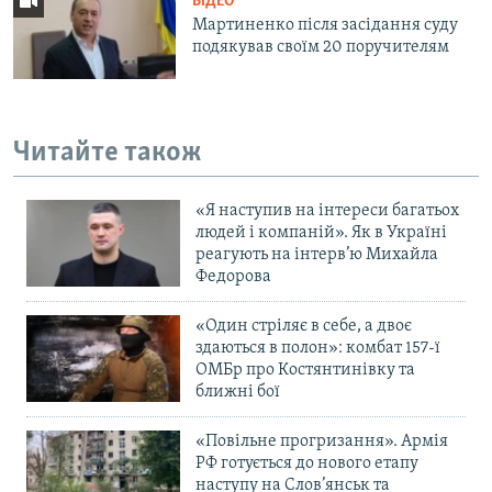
ВІДЕО
Мартиненко після засідання суду
подякував своїм 20 поручителям
Читайте також
«Я наступив на інтереси багатьох
людей і компаній». Як в Україні
реагують на інтерв’ю Михайла
Федорова
«Один стріляє в себе, а двоє
здаються в полон»: комбат 157-ї
ОМБр про Костянтинівку та
ближні бої
«Повільне прогризання». Армія
РФ готується до нового етапу
наступу на Слов’янськ та