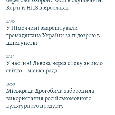
берегової охорони ФСБ в окупованій
Керчі й НПЗ в Ярославлі
17:45
У Німеччині заарештували
громадянина України за підозрою в
шпигунстві
17:14
У частині Львова через спеку зникло
світло – міська рада
16:59
Міськрада Дрогобича заборонила
використання російськомовного
культурного продукту