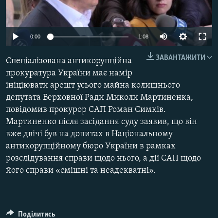
МУЛЬТИМЕДІА
ФОТО
0:00
1:08
СПЕЦПРОЄКТИ
ЗАВАНТАЖИТИ
Спеціалізована антикорупційна
ПОДКАСТИ
прокуратура України має намір
ініціювати арешт усього майна колишнього
КРИМ РЕАЛІЇ
депутата Верховної Ради Миколи Мартиненка,
РУС
повідомив прокурор САП Роман Симків.
УКР
Мартиненко після засідання суду заявив, що він
вже двічі був на допитах в Національному
КТАТ
антикорупційному бюро України в рамках
розслідування справи щодо нього, а дії САП щодо
ДОЛУЧАЙСЯ!
його справи «смішні та неадекватні».
Поділитись