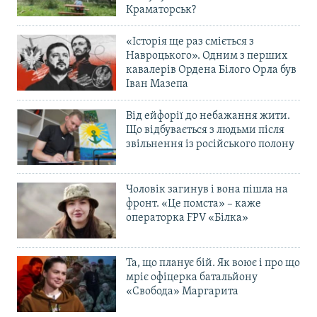
Краматорськ?
«Історія ще раз сміється з
Навроцького». Одним з перших
кавалерів Ордена Білого Орла був
Іван Мазепа
Від ейфорії до небажання жити.
Що відбувається з людьми після
звільнення із російського полону
Чоловік загинув і вона пішла на
фронт. «Це помста» – каже
операторка FPV «Білка»
Та, що планує бій. Як воює і про що
мріє офіцерка батальйону
«Свобода» Маргарита