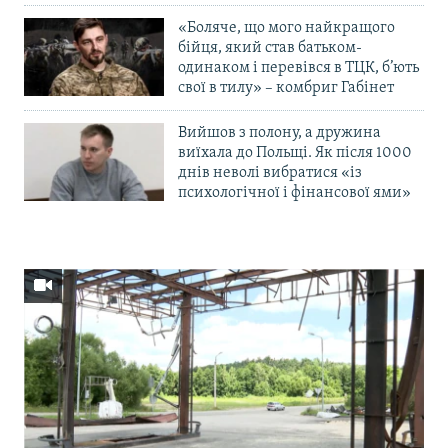
«Боляче, що мого найкращого
бійця, який став батьком-
одинаком і перевівся в ТЦК, б’ють
свої в тилу» – комбриг Габінет
Вийшов з полону, а дружина
виїхала до Польщі. Як після 1000
днів неволі вибратися «із
психологічної і фінансової ями»