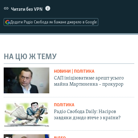
Усі сайти RFE/RL
Читати без VPN
Додати Радіо Свобода як бажане джерело в Google
НА ЦЮ Ж ТЕМУ
НОВИНИ | ПОЛІТИКА
САП ініціюватиме арешт усього
майна Мартиненка – прокурор
ПОЛІТИКА
Радіо Свобода Daily: Насіров
завдяки дзюдо втече з країни?