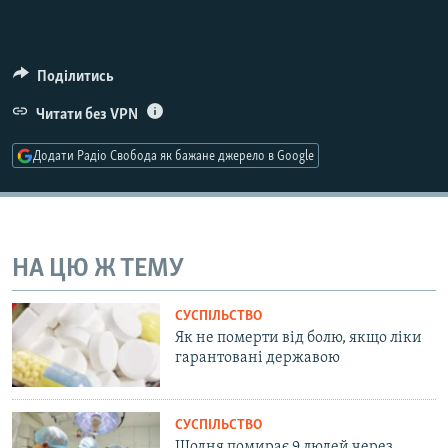
Усі сайти RFE/RL
Поділитись
Читати без VPN
Додати Радіо Свобода як бажане джерело в Google
НА ЦЮ Ж ТЕМУ
СУСПІЛЬСТВО
Як не померти від болю, якщо ліки
гарантовані державою
СУСПІЛЬСТВО
Щодня помирає 9 людей через