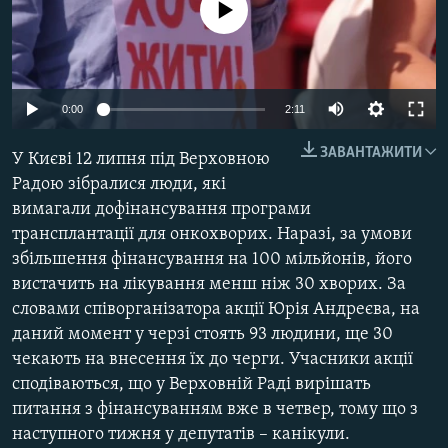
No media source currently available
МУЛЬТИМЕДІА
ФОТО
СПЕЦПРОЄКТИ
0:00
2:11
ПОДКАСТИ
ЗАВАНТАЖИТИ
У Києві 12 липня під Верховною
КРИМ РЕАЛІЇ
Радою зібралися люди, які
РУС
вимагали дофінансування програми
трансплантації для онкохворих. Наразі, за умови
УКР
збільшення фінансування на 100 мільйонів, його
КТАТ
вистачить на лікування менш ніж 30 хворих. За
словами співорганізатора акції Юрія Андреєва, на
ДОЛУЧАЙСЯ!
даний момент у черзі стоять 93 людини, ще 30
чекають на внесення їх до черги. Учасники акції
сподіваються, що у Верховній Раді вирішать
питання з фінансуванням вже в четвер, тому що з
наступного тижня у депутатів – канікули.