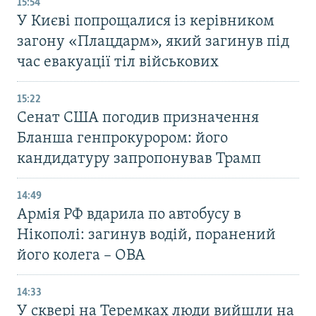
15:54
У Києві попрощалися із керівником
загону «Плацдарм», який загинув під
час евакуації тіл військових
15:22
Сенат США погодив призначення
Бланша генпрокурором: його
кандидатуру запропонував Трамп
14:49
Армія РФ вдарила по автобусу в
Нікополі: загинув водій, поранений
його колега – ОВА
14:33
У сквері на Теремках люди вийшли на