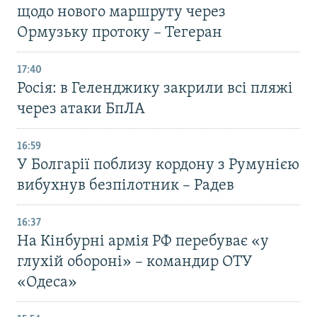
щодо нового маршруту через
Ормузьку протоку – Тегеран
17:40
Росія: в Геленджику закрили всі пляжі
через атаки БпЛА
16:59
У Болгарії поблизу кордону з Румунією
вибухнув безпілотник – Радев
16:37
На Кінбурні армія РФ перебуває «у
глухій обороні» – командир ОТУ
«Одеса»