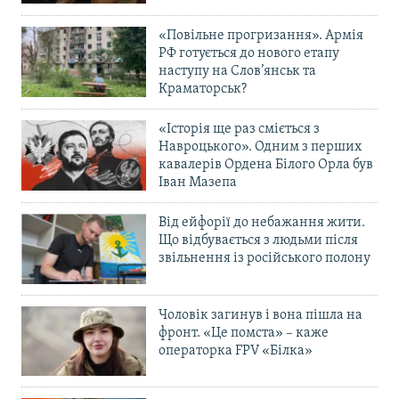
«Повільне прогризання». Армія
РФ готується до нового етапу
наступу на Слов’янськ та
Краматорськ?
«Історія ще раз сміється з
Навроцького». Одним з перших
кавалерів Ордена Білого Орла був
Іван Мазепа
Від ейфорії до небажання жити.
Що відбувається з людьми після
звільнення із російського полону
Чоловік загинув і вона пішла на
фронт. «Це помста» – каже
операторка FPV «Білка»