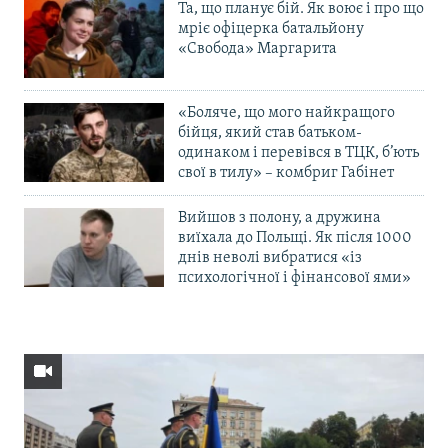
Та, що планує бій. Як воює і про що
мріє офіцерка батальйону
«Свобода» Маргарита
«Боляче, що мого найкращого
бійця, який став батьком-
одинаком і перевівся в ТЦК, б’ють
свої в тилу» – комбриг Габінет
Вийшов з полону, а дружина
виїхала до Польщі. Як після 1000
днів неволі вибратися «із
психологічної і фінансової ями»