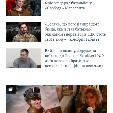
мріє офіцерка батальйону
«Свобода» Маргарита
«Боляче, що мого найкращого
бійця, який став батьком-
одинаком і перевівся в ТЦК, б’ють
свої в тилу» – комбриг Габінет
Вийшов з полону, а дружина
виїхала до Польщі. Як після 1000
днів неволі вибратися «із
психологічної і фінансової ями»