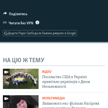
Усі сайти RFE/RL
Поділитись
Читати без VPN
Додати Радіо Свобода як бажане джерело в Google
НА ЦЮ Ж ТЕМУ
ВІДЕО
Посольство США в Україні
привітало українців з Днем
Незалежності
МУЛЬТИМЕДІА
Лялькового екс-фіскала Насірова