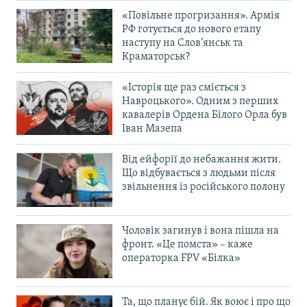
«Повільне прогризання». Армія
РФ готується до нового етапу
наступу на Слов’янськ та
Краматорськ?
«Історія ще раз сміється з
Навроцького». Одним з перших
кавалерів Ордена Білого Орла був
Іван Мазепа
Від ейфорії до небажання жити.
Що відбувається з людьми після
звільнення із російського полону
Чоловік загинув і вона пішла на
фронт. «Це помста» – каже
операторка FPV «Білка»
Та, що планує бій. Як воює і про що