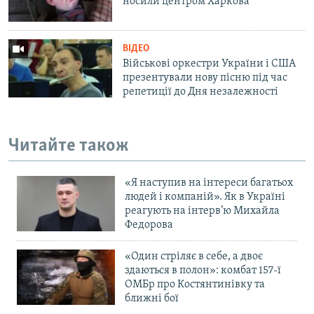
носили центром Харкова
ВІДЕО
Військові оркестри України і США
презентували нову пісню під час
репетиції до Дня незалежності
Читайте також
«Я наступив на інтереси багатьох
людей і компаній». Як в Україні
реагують на інтерв’ю Михайла
Федорова
«Один стріляє в себе, а двоє
здаються в полон»: комбат 157-ї
ОМБр про Костянтинівку та
ближні бої