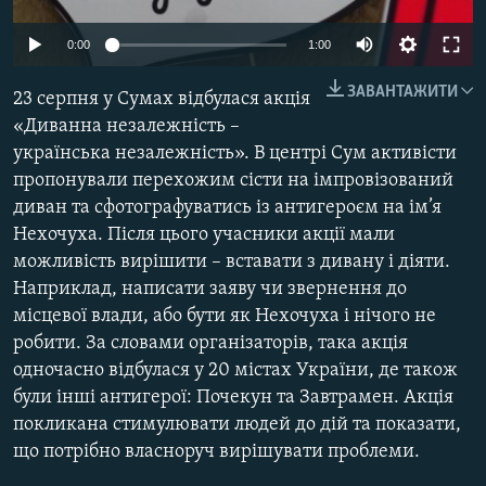
МУЛЬТИМЕДІА
0:00
1:00
ФОТО
ЗАВАНТАЖИТИ
СПЕЦПРОЄКТИ
23 серпня у Сумах відбулася акція
«Диванна незалежність –
ПОДКАСТИ
українська незалежність». В центрі Сум активісти
пропонували перехожим сісти на імпровізований
КРИМ РЕАЛІЇ
диван та сфотографуватись із антигероєм на ім’я
РУС
Нехочуха. Після цього учасники акції мали
можливість вирішити – вставати з дивану і діяти.
УКР
Наприклад, написати заяву чи звернення до
КТАТ
місцевої влади, або бути як Нехочуха і нічого не
робити. За словами організаторів, така акція
ДОЛУЧАЙСЯ!
одночасно відбулася у 20 містах України, де також
були інші антигерої: Почекун та Завтрамен. Акція
покликана стимулювати людей до дій та показати,
що потрібно власноруч вирішувати проблеми.