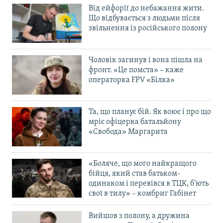
Від ейфорії до небажання жити.
Що відбувається з людьми після
звільнення із російського полону
Чоловік загинув і вона пішла на
фронт. «Це помста» – каже
операторка FPV «Білка»
Та, що планує бій. Як воює і про що
мріє офіцерка батальйону
«Свобода» Маргарита
«Боляче, що мого найкращого
бійця, який став батьком-
одинаком і перевівся в ТЦК, б’ють
свої в тилу» – комбриг Габінет
Вийшов з полону, а дружина