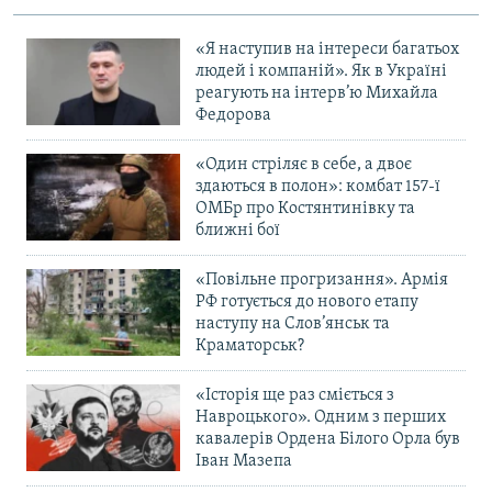
«Я наступив на інтереси багатьох
людей і компаній». Як в Україні
реагують на інтерв’ю Михайла
Федорова
«Один стріляє в себе, а двоє
здаються в полон»: комбат 157-ї
ОМБр про Костянтинівку та
ближні бої
«Повільне прогризання». Армія
РФ готується до нового етапу
наступу на Слов’янськ та
Краматорськ?
«Історія ще раз сміється з
Навроцького». Одним з перших
кавалерів Ордена Білого Орла був
Іван Мазепа