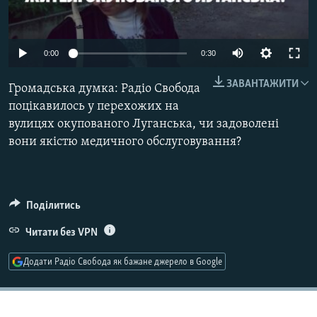
МУЛЬТИМЕДІА
ФОТО
0:00
0:30
СПЕЦПРОЄКТИ
ЗАВАНТАЖИТИ
Громадська думка: Радіо Свобода
ПОДКАСТИ
поцікавилось у перехожих на
вулицях окупованого Луганська, чи задоволені
КРИМ РЕАЛІЇ
вони якістю медичного обслуговування?
РУС
УКР
КТАТ
Поділитись
Читати без VPN
ДОЛУЧАЙСЯ!
Додати Радіо Свобода як бажане джерело в Google