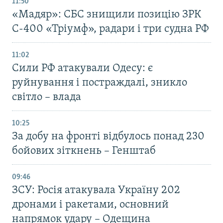
11:50
«Мадяр»: СБС знищили позицію ЗРК
С-400 «Тріумф», радари і три судна РФ
11:02
Сили РФ атакували Одесу: є
руйнування і постраждалі, зникло
світло – влада
10:25
За добу на фронті відбулось понад 230
бойових зіткнень – Генштаб
09:46
ЗСУ: Росія атакувала Україну 202
дронами і ракетами, основний
напрямок удару – Одещина