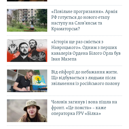
«Повільне прогризання». Армія
РФ готується до нового етапу
наступу на Слов’янськ та
Краматорськ?
«Історія ще раз сміється з
Навроцького». Одним з перших
кавалерів Ордена Білого Орла був
Іван Мазепа
Від ейфорії до небажання жити.
Що відбувається з людьми після
звільнення із російського полону
Чоловік загинув і вона пішла на
фронт. «Це помста» – каже
операторка FPV «Білка»