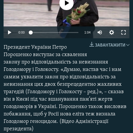
No media source currently available
МУЛЬТИМЕДІА
ФОТО
СПЕЦПРОЄКТИ
0:00
1:04
ПОДКАСТИ
ЗАВАНТАЖИТИ
Президент України Петро
КРИМ РЕАЛІЇ
Порошенко виступає за схвалення
РУС
закону про відповідальність за невизнання
Голодомору і Голокосту. «Думаю, настав час і нам
УКР
самим ухвалити закон про відповідальність за
КТАТ
невизнання цих двох безпрецедентно жахливих
трагедій (Голодомору і Голокосту – ред.)», – сказав
ДОЛУЧАЙСЯ!
він в Києві під час вшанування пам’яті жертв
голодоморів в Україні. Порошенко також висловив
побажання, щоб у Росії нова еліта теж визнала
Голодомор геноцидом. (Відео Адміністрації
президента)