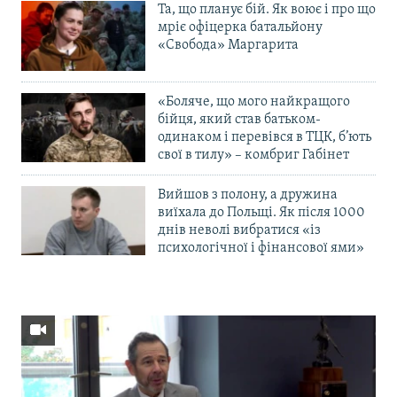
Та, що планує бій. Як воює і про що
мріє офіцерка батальйону
«Свобода» Маргарита
«Боляче, що мого найкращого
бійця, який став батьком-
одинаком і перевівся в ТЦК, б’ють
свої в тилу» – комбриг Габінет
Вийшов з полону, а дружина
виїхала до Польщі. Як після 1000
днів неволі вибратися «із
психологічної і фінансової ями»