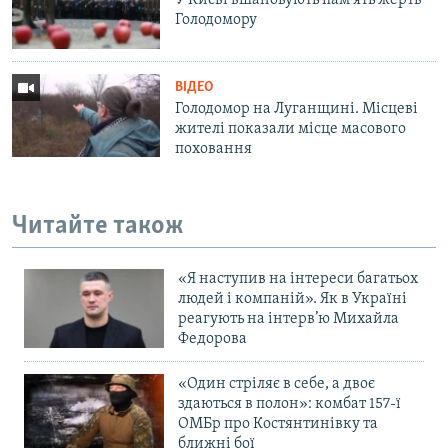
У Києві вшановують пам’ять жертв
Голодомору
ВІДЕО
Голодомор на Луганщині. Місцеві
жителі показали місце масового
поховання
Читайте також
«Я наступив на інтереси багатьох
людей і компаній». Як в Україні
реагують на інтерв’ю Михайла
Федорова
«Один стріляє в себе, а двоє
здаються в полон»: комбат 157-ї
ОМБр про Костянтинівку та
ближні бої