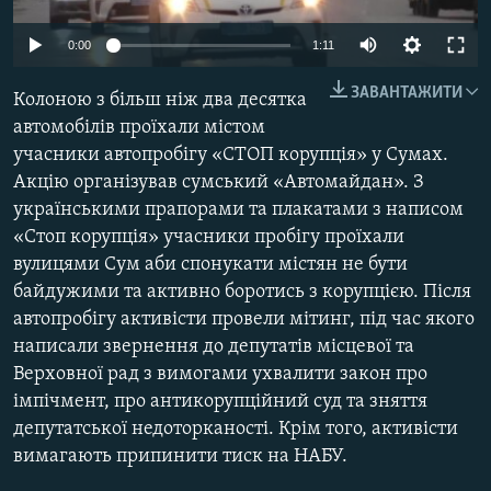
МУЛЬТИМЕДІА
0:00
1:11
ФОТО
ЗАВАНТАЖИТИ
СПЕЦПРОЄКТИ
Колоною з більш ніж два десятка
автомобілів проїхали містом
ПОДКАСТИ
учасники автопробігу «СТОП корупція» у Сумах.
Акцію організував сумський «Автомайдан». З
КРИМ РЕАЛІЇ
українськими прапорами та плакатами з написом
РУС
«Стоп корупція» учасники пробігу проїхали
вулицями Сум аби спонукати містян не бути
УКР
байдужими та активно боротись з корупцією. Після
КТАТ
автопробігу активісти провели мітинг, під час якого
написали звернення до депутатів місцевої та
ДОЛУЧАЙСЯ!
Верховної рад з вимогами ухвалити закон про
імпічмент, про антикорупційний суд та зняття
депутатської недоторканості. Крім того, активісти
вимагають припинити тиск на НАБУ.