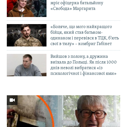
мріє офіцерка батальйону
«Свобода» Маргарита
«Боляче, що мого найкращого
бійця, який став батьком-
одинаком і перевівся в ТЦК, б’ють
свої в тилу» – комбриг Габінет
Вийшов з полону, а дружина
виїхала до Польщі. Як після 1000
днів неволі вибратися «із
психологічної і фінансової ями»