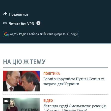
Усі сайти RFE/RL
Поділитись
Читати без VPN
Додати Радіо Свобода як бажане джерело в Google
НА ЦЮ Ж ТЕМУ
ПОЛІТИКА
Борці з корупцією Путін і Сєчин та
загроза для України
ВІДЕО
Легенда судді Ємельянова: реакція