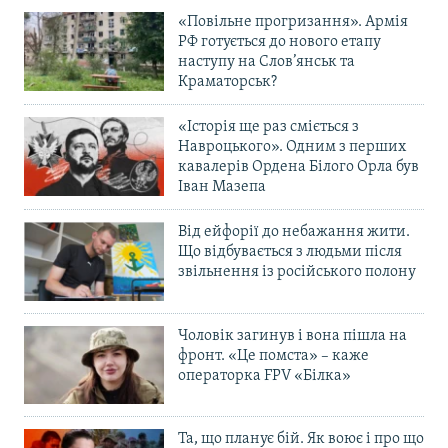
«Повільне прогризання». Армія
РФ готується до нового етапу
наступу на Слов’янськ та
Краматорськ?
«Історія ще раз сміється з
Навроцького». Одним з перших
кавалерів Ордена Білого Орла був
Іван Мазепа
Від ейфорії до небажання жити.
Що відбувається з людьми після
звільнення із російського полону
Чоловік загинув і вона пішла на
фронт. «Це помста» – каже
операторка FPV «Білка»
Та, що планує бій. Як воює і про що