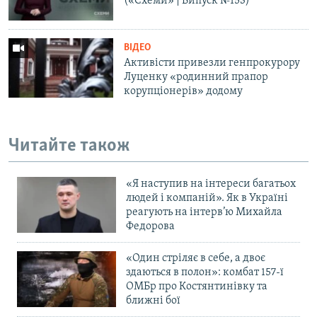
(«Схеми» | Випуск №153)
ВІДЕО
Активісти привезли генпрокурору
Луценку «родинний прапор
корупціонерів» додому
Читайте також
«Я наступив на інтереси багатьох
людей і компаній». Як в Україні
реагують на інтерв’ю Михайла
Федорова
«Один стріляє в себе, а двоє
здаються в полон»: комбат 157-ї
ОМБр про Костянтинівку та
ближні бої