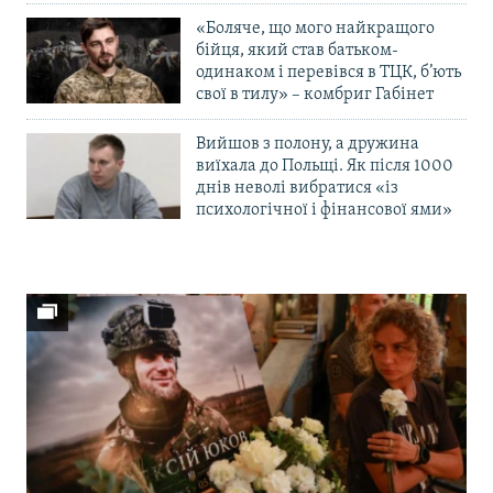
«Боляче, що мого найкращого
бійця, який став батьком-
одинаком і перевівся в ТЦК, б’ють
свої в тилу» – комбриг Габінет
Вийшов з полону, а дружина
виїхала до Польщі. Як після 1000
днів неволі вибратися «із
психологічної і фінансової ями»