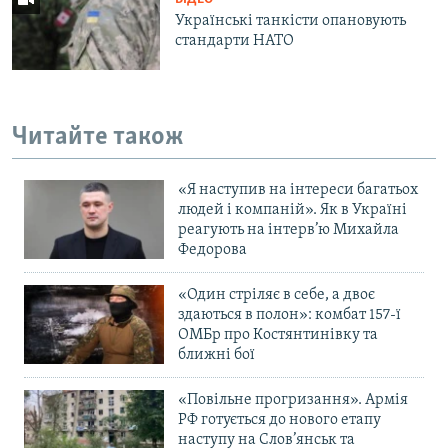
Українські танкісти опановують
стандарти НАТО
Читайте також
«Я наступив на інтереси багатьох
людей і компаній». Як в Україні
реагують на інтерв’ю Михайла
Федорова
«Один стріляє в себе, а двоє
здаються в полон»: комбат 157-ї
ОМБр про Костянтинівку та
ближні бої
«Повільне прогризання». Армія
РФ готується до нового етапу
наступу на Слов’янськ та