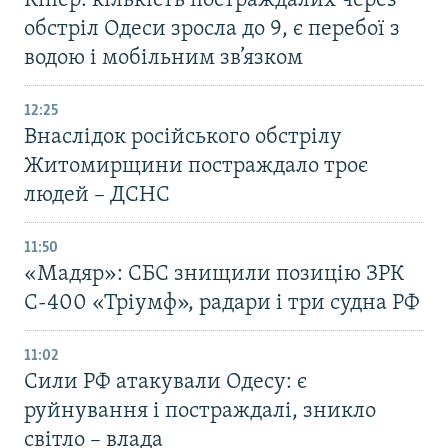
Кіпер: кількість постраждалих через
обстріл Одеси зросла до 9, є перебої з
водою і мобільним зв’язком
12:25
Внаслідок російського обстрілу
Житомирщини постраждало троє
людей – ДСНС
11:50
«Мадяр»: СБС знищили позицію ЗРК
С-400 «Тріумф», радари і три судна РФ
11:02
Сили РФ атакували Одесу: є
руйнування і постраждалі, зникло
світло – влада