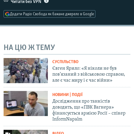
Читати без VPN
Усі сайти RFE/RL
Додати Радіо Свобода як бажане джерело в Google
НА ЦЮ Ж ТЕМУ
СУСПІЛЬСТВО
Євген Ярило: «Я ніколи не був
пов’язаний з військовою справою,
але є час миру і є час війни»
НОВИНИ | ПОДІЇ
Дослідження про танкістів
доводить, що «ПВК Вагнера»
фінансується армією Росії – спікер
InformNapalm
ВІДЕО