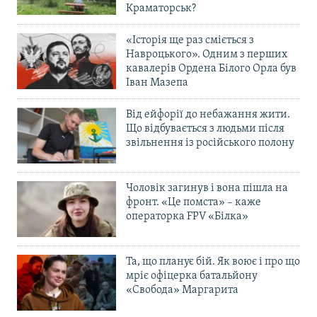
Краматорськ?
«Історія ще раз сміється з
Навроцького». Одним з перших
кавалерів Ордена Білого Орла був
Іван Мазепа
Від ейфорії до небажання жити.
Що відбувається з людьми після
звільнення із російського полону
Чоловік загинув і вона пішла на
фронт. «Це помста» – каже
операторка FPV «Білка»
Та, що планує бій. Як воює і про що
мріє офіцерка батальйону
«Свобода» Маргарита