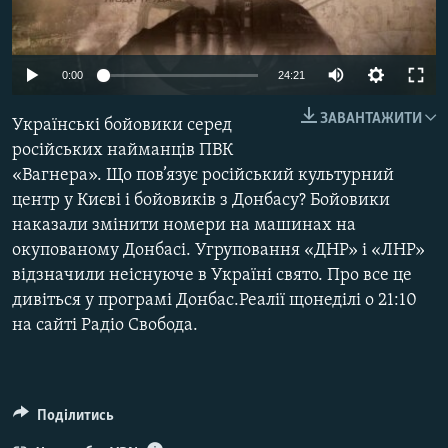
МУЛЬТИМЕДІА
ФОТО
0:00
24:21
СПЕЦПРОЄКТИ
ЗАВАНТАЖИТИ
Українські бойовики серед
ПОДКАСТИ
російських найманців ПВК
«Вагнера». Що пов’язує російський культурний
КРИМ РЕАЛІЇ
центр у Києві і бойовиків з Донбасу? Бойовики
РУС
наказали змінити номери на машинах на
УКР
окупованому Донбасі. Угруповання «ДНР» і «ЛНР»
відзначили неіснуюче в Україні свято. Про все це
КТАТ
дивіться у програмі Донбас.Реалії щонеділі о 21:10
на сайті Радіо Свобода.
ДОЛУЧАЙСЯ!
Поділитись