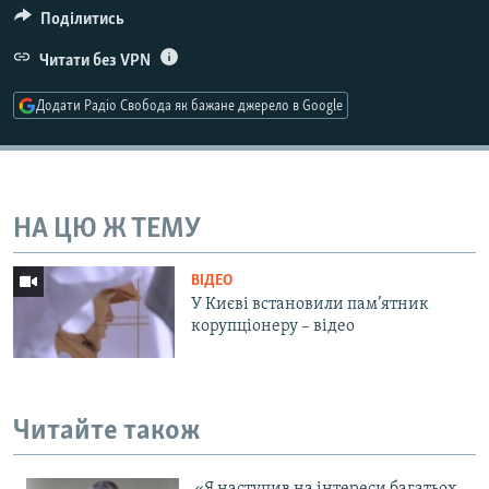
Поділитись
Усі сайти RFE/RL
Читати без VPN
Додати Радіо Свобода як бажане джерело в Google
НА ЦЮ Ж ТЕМУ
ВІДЕО
У Києві встановили пам’ятник
корупціонеру – відео
Читайте також