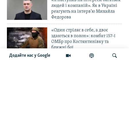
«Я наступив на інтереси багатьох
людей і компаній». Як в Україні
реагують на інтерв’ю Михайла
Федорова
«Один стріляє в себе, а двоє
здаються в полон»: комбат 157-ї
ОМБр про Костянтинівку та
ближні бої
Додайте нас у Google
«Повільне прогризання». Армія
РФ готується до нового етапу
наступу на Слов’янськ та
Краматорськ?
Шукати
«Історія ще раз сміється з
Навроцького». Одним з перших
кавалерів Ордена Білого Орла був
Іван Мазепа
Від ейфорії до небажання жити.
Що відбувається з людьми після