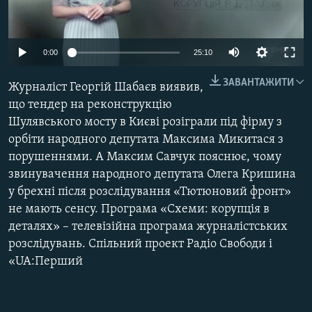
МУЛЬТИМЕДІА
ФОТО
0:00
25:10
СПЕЦПРОЄКТИ
ЗАВАНТАЖИТИ
Журналіст Георгій Шабаєв виявив,
ПОДКАСТИ
що тендер на реконструкцію
Шулявського мосту в Києві розіграли під фірму з
КРИМ РЕАЛІЇ
орбіти народного депутата Максима Микитася з
РУС
порушеннями. А Максим Савчук пояснює, чому
УКР
звинувачення народного депутата Олега Кришина
у брехні після розслідування «Тютюновий фронт»
КТАТ
не мають сенсу. Програма «Схеми: корупція в
деталях» – телевізійна програма журналістських
ДОЛУЧАЙСЯ!
розслідувань. Спільний проект Радіо Свободи і
«UA:Перший