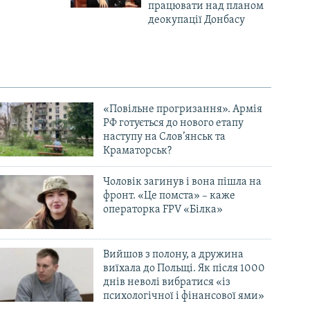
працювати над планом
деокупації Донбасу
«Повільне прогризання». Армія
РФ готується до нового етапу
наступу на Слов’янськ та
Краматорськ?
Чоловік загинув і вона пішла на
фронт. «Це помста» – каже
операторка FPV «Білка»
Вийшов з полону, а дружина
виїхала до Польщі. Як після 1000
днів неволі вибратися «із
психологічної і фінансової ями»