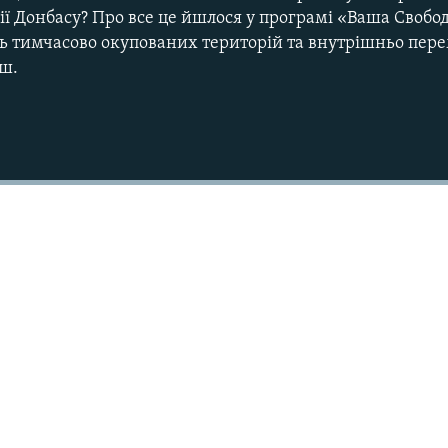
ї Донбасу? Про все це йшлося у програмі «Ваша Свобода
нь тимчасово окупованих територій та внутрішньо пер
ш.