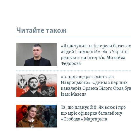
Читайте також
«Я наступив на інтереси багатьох
людей і компаній». Як в Україні
реагують на інтерв’ю Михайла
Федорова
«Історія ще раз сміється з
Навроцького». Одним з перших
кавалерів Ордена Білого Орла бу
Іван Мазепа
Та, що планує бій. Як воює і про
що мріє офіцерка батальйону
«Свобода» Маргарита