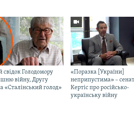
й свідок Голодомору
«Поразка [України]
ішню війну, Другу
неприпустима» – сена
та «Сталінський голод»
Кертіс про російсько-
українську війну