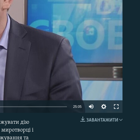
able
25:05
ЗАВАНТАЖИТИ
овжувати дію
EMBED
 миротворці і
ежування та