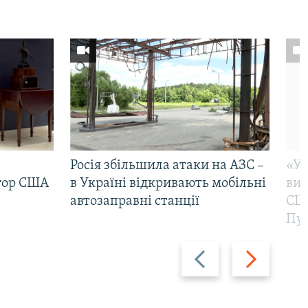
Росія збільшила атаки на АЗС –
«Ук
тор США
в Україні відкривають мобільні
вик
автозаправні станції
США
Пут
Назад
Вперед