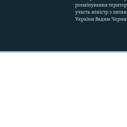
розмінування територі
участь міністр з пита
України Вадим Черни