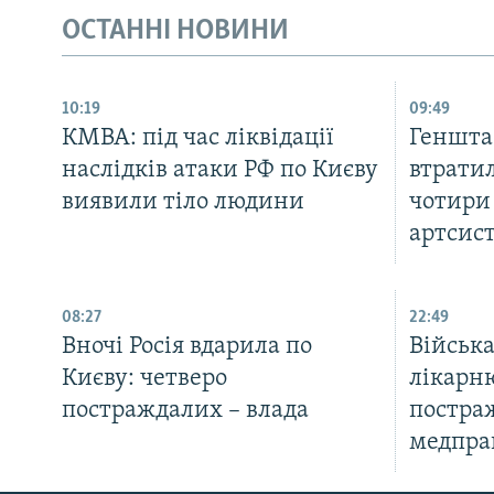
ОСТАННІ НОВИНИ
10:19
09:49
КМВА: під час ліквідації
Генштаб
наслідків атаки РФ по Києву
втратил
виявили тіло людини
чотири 
артсис
08:27
22:49
Вночі Росія вдарила по
Військ
Києву: четверо
лікарню
постраждалих – влада
постра
медпра
КРИМ РЕАЛІЇ
РУС