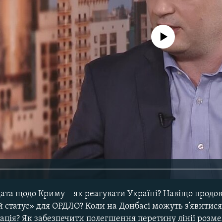
No media source currently avail
 дата щодо Криму – як реагувати Україні? Навіщо прод
 статус» для ОРДЛО? Коли на Донбасі можуть з’явитися
ація? Як забезпечити полегшення перетину лінії розм