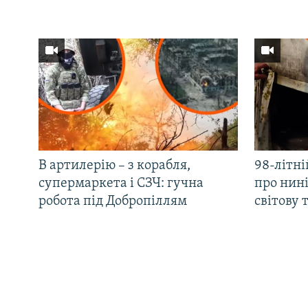
В артилерію – з корабля,
98-літні
супермаркета і СЗЧ: гучна
про нин
робота під Добропіллям
світову 