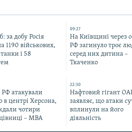
09:27
: за добу Росія
На Київщині через о
а 1190 військових,
РФ загинуло троє лю
танки і 58
серед них дитина –
тем
Ткаченко
22:30
а РФ атакували
Нафтовий гігант ОА
 в центрі Херсона,
заявляє, що атаки су
ждали чотири
вплинули на його
цівниці – МВА
діяльність