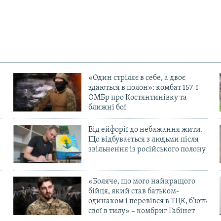
«Один стріляє в себе, а двоє
здаються в полон»: комбат 157-ї
ОМБр про Костянтинівку та
ближні бої
Від ейфорії до небажання жити.
Що відбувається з людьми після
в
звільнення із російського полону
«Боляче, що мого найкращого
бійця, який став батьком-
одинаком і перевівся в ТЦК, б’ють
свої в тилу» – комбриг Габінет