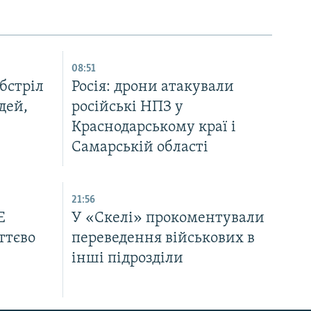
08:51
бстріл
Росія: дрони атакували
дей,
російські НПЗ у
Краснодарському краї і
Самарській області
21:56
Е
У «Скелі» прокоментували
ттєво
переведення військових в
інші підрозділи