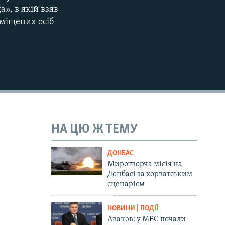
», в якій взяв
еміщених осіб
НА ЦЮ Ж ТЕМУ
ДОНБАС
Миротворча місія на
Донбасі за хорватським
сценарієм
НОВИНИ | ПОДІЇ
Аваков: у МВС почали