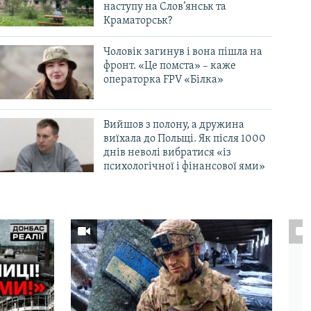
наступу на Слов’янськ та
Краматорськ?
Чоловік загинув і вона пішла на
фронт. «Це помста» – каже
операторка FPV «Білка»
Вийшов з полону, а дружина
виїхала до Польщі. Як після 1000
днів неволі вибратися «із
психологічної і фінансової ями»