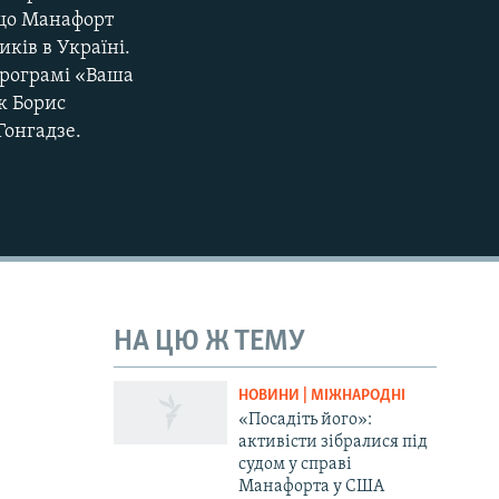
 що Манафорт
ків в Україні.
програмі «Ваша
к Борис
Гонгадзе.
НА ЦЮ Ж ТЕМУ
НОВИНИ | МІЖНАРОДНІ
«Посадіть його»:
активісти зібралися під
судом у справі
Манафорта у США