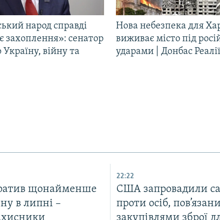
ський народ справді
Нова небезпека для Ха
є захоплення»: сенатор
виживає місто під рос
Україну, війну та
ударами | Донбас Реалі
22:22
тратив щонайменше
США запровадили са
ну в липні –
проти осіб, пов’язани
ахисники
закупівлями зброї д