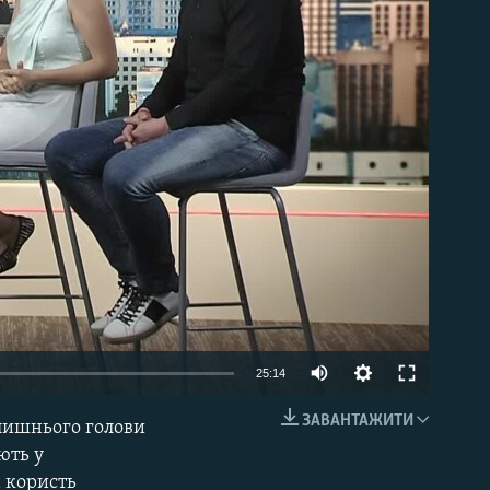
able
25:14
ЗАВАНТАЖИТИ
лишнього голови
EMBED
ють у
а користь