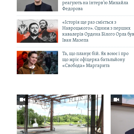
реагують на інтерв’ю Михайла
Федорова
«Історія ще раз сміється з
Навроцького». Одним з перших
кавалерів Ордена Білого Орла бу
Іван Мазепа
Та, що планує бій. Як воює і про
що мріє офіцерка батальйону
«Свобода» Маргарита