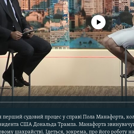
No media source currently avail
 перший судовий процес у справі Пола Манафорта, ко
езидента США Дональда Трампа. Манафорта звинувачу
овому шахрайстві. Ідеться, зокрема, про його роботу н