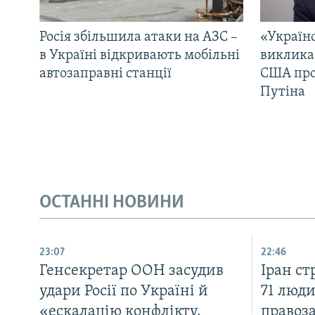
Росія збільшила атаки на АЗС –
«Україн
в Україні відкривають мобільні
виклика
автозаправні станції
США про 
Путіна
ОСТАННІ НОВИНИ
23:07
22:46
Генсекретар ООН засудив
Іран с
удари Росії по Україні й
71 люди
«ескалацію конфлікту,
правоз