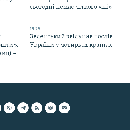
сьогодні немає чіткого «ні»
19:29
Ф
Зеленський звільнив послів
ошти»,
України у чотирьох країнах
ниці –