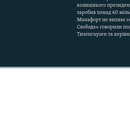
колишнього президент
заробив понад 60 міль
Манафорт не визнає с
Свобода» говорили по
Тизенгаузен та керівн