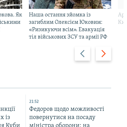
ркова. Як
Наша остання зйомка із
Арм
ійськими
загиблим Олексієм Юковим:
Киї
ї
«Ризикуючи всім». Евакуація
тіл військових ЗСУ та армії РФ
Назад
Вперед
21:52
нкції
Федоров щодо можливості
х із
повернутися на посаду
ля Куби
міністра оборони: на