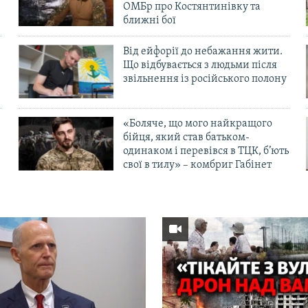
ОМБр про Костянтинівку та
ближні бої
Від ейфорії до небажання жити.
Що відбувається з людьми після
в
звільнення із російського полону
«Боляче, що мого найкращого
бійця, який став батьком-
одинаком і перевівся в ТЦК, б’ють
свої в тилу» – комбриг Габінет