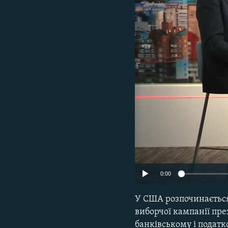
МУЛЬТИМЕДІА
ФОТО
СПЕЦПРОЄКТИ
ПОДКАСТИ
0:00
У США розпочинається
виборчої кампанії пр
банківському і податк