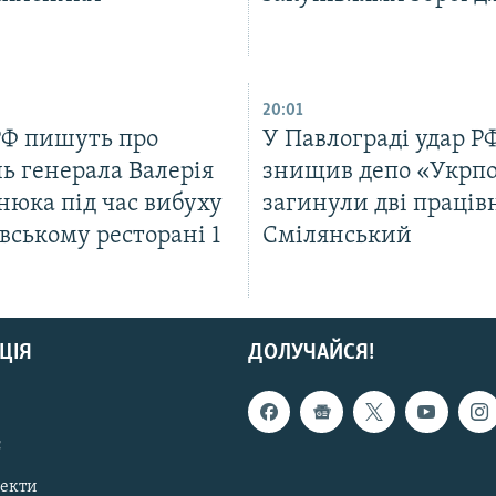
20:01
РФ пишуть про
У Павлограді удар Р
ь генерала Валерія
знищив депо «Укрп
нюка під час вибуху
загинули дві праців
вському ресторані 1
Смілянський
ЦІЯ
ДОЛУЧАЙСЯ!
с
пекти