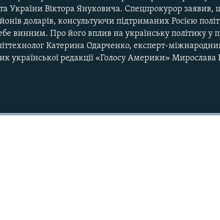
а України Віктора Януковича. Спецпрокурор заявив,
йонів доларів, консультуючи підтриманих Росією політи
ебе винним. Про його вплив на українську політику у 
літтехнолог Катерина Одарченко, експерт-міжнародни
ик української редакції «Голосу Америки» Мирослава 