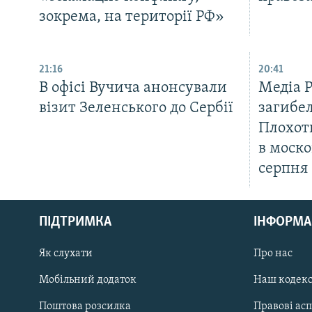
зокрема, на території РФ»
21:16
20:41
В офісі Вучича анонсували
Медіа 
візит Зеленського до Сербії
загибел
Плохот
в моско
серпня
КРИМ РЕАЛІЇ
РУС
ПІДТРИМКА
ІНФОРМА
УКР
КТАТ
Як слухати
Про нас
Мобільний додаток
Наш кодек
ДОЛУЧАЙСЯ!
Поштова розсилка
Правові ас